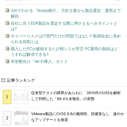
3分でわかる「Notes移行」 方針立案から製品選定、運用まで
解説
自社に合うEDR製品を選定する際に押さえるべきポイントと
は?
サイバーリスクはIT部門だけの問題ではない? 取締役会に求め
られる役割とは
購入したPCが破損するたび情シスが苦労 PC運用の負担はど
うすれば解消できる?
学習塾向け「Wi-Fi導入」ガイド
記事ランキング
従来型テストの限界があらわに 3915件のOSSを解析
して判明した「99.4％未報告」の実態
VMware製品にCVSS 9.8の脆弱性、回避策なし 速やか
なアップデートを推奨