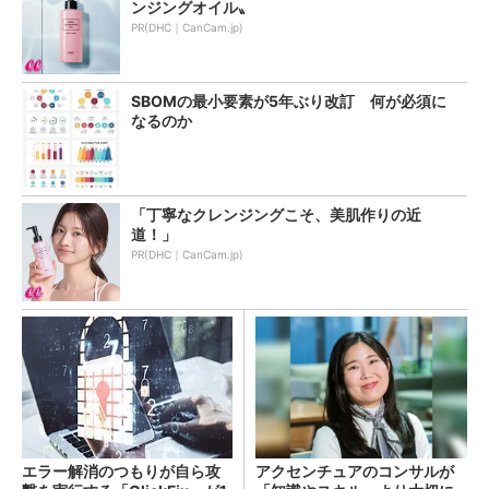
ンジングオイル〟
PR(DHC｜CanCam.jp)
SBOMの最小要素が5年ぶり改訂 何が必須に
なるのか
「丁寧なクレンジングこそ、美肌作りの近
道！」
PR(DHC｜CanCam.jp)
エラー解消のつもりが自ら攻
アクセンチュアのコンサルが