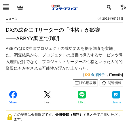
ニュース
2022年6月24日
DXの成否にITリーダーの「性格」が影響
――ABBYY調査で判明
ABBYYはDX推進プロジェクトの成功要因を探る調査を実施し
た。調査結果から、プロジェクトの成否は導入するサービスや導
入理由だけでなく、プロジェクトリーダーの性格といった人間的
資質にも左右される可能性が浮かび上がった。
[
金澤雅子
，ITmedia]
PC用表示
関連情報
Share
Post
LINE
Hatena
この記事は会員限定です。
会員登録（無料）
すると全てご覧いただけ
ます。