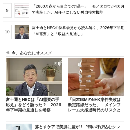
「2800万点から目当ての1品へ」 モノタロウが4カ月
で実装した、AI任せにしない独自検索機能
富士通とNECの決算会見から読み解く、2026年下半期
「AI需要」と「収益の見通し」
今、あなたにオススメ
富士通とNECは「AI需要の手
「日本IBMのNHK案件失敗は
応え」をどう語った？ 2026
既定路線だった」 メインフ
年下半期の見通しを考察
レーム大撤退時代のリスクと
教訓
落とすケアで美肌に差が！〝潤い呼び込むクレ