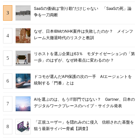
SaaSの価値は“割り勘”だけじゃない 「SaaSの死」論
争を一刀両断
なぜ、日本IBMのNHK案件は失敗したのか？ メインフ
レーム大撤退時代のリスクと教訓
リホストを選ぶ企業は63％ モダナイゼーションの「第
一歩」のはずが、なぜ終着点に変わるのか？
ドコモが選んだAPI保護の次の一手 AIエージェントを
統制する「門番」とは
AIを選ぶのは、もうIT部門ではない？ Gartner、日本の
デジタルワークプレースのハイプ・サイクル発表
「正規ユーザー」を隠れみのに侵入 信頼された基盤を
狙う最新サイバー脅威【調査】