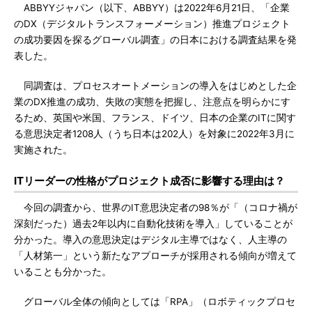
ABBYYジャパン（以下、ABBYY）は2022年6月21日、「企業
のDX（デジタルトランスフォーメーション）推進プロジェクト
の成功要因を探るグローバル調査」の日本における調査結果を発
表した。
同調査は、プロセスオートメーションの導入をはじめとした企
業のDX推進の成功、失敗の実態を把握し、注意点を明らかにす
るため、英国や米国、フランス、ドイツ、日本の企業のITに関す
る意思決定者1208人（うち日本は202人）を対象に2022年3月に
実施された。
ITリーダーの性格がプロジェクト成否に影響する理由は？
今回の調査から、世界のIT意思決定者の98％が「（コロナ禍が
深刻だった）過去2年以内に自動化技術を導入」していることが
分かった。導入の意思決定はデジタル主導ではなく、人主導の
「人材第一」という新たなアプローチが採用される傾向が増えて
いることも分かった。
グローバル全体の傾向としては「RPA」（ロボティックプロセ