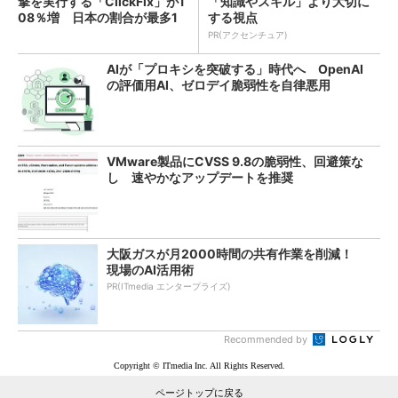
撃を実行する「ClickFix」が1
「知識やスキル」より大切に
08％増 日本の割合が最多1
する視点
4％
PR(アクセンチュア)
AIが「プロキシを突破する」時代へ OpenAI
の評価用AI、ゼロデイ脆弱性を自律悪用
VMware製品にCVSS 9.8の脆弱性、回避策な
し 速やかなアップデートを推奨
大阪ガスが月2000時間の共有作業を削減！
現場のAI活用術
PR(ITmedia エンタープライズ)
Recommended by
Copyright © ITmedia Inc. All Rights Reserved.
ページトップに戻る