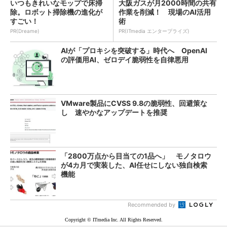
いつもきれいなモップで床掃
大阪ガスが月2000時間の共有
除。ロボット掃除機の進化が
作業を削減！ 現場のAI活用
すごい！
術
PR(Dreame)
PR(ITmedia エンタープライズ)
AIが「プロキシを突破する」時代へ OpenAI
の評価用AI、ゼロデイ脆弱性を自律悪用
VMware製品にCVSS 9.8の脆弱性、回避策な
し 速やかなアップデートを推奨
「2800万点から目当ての1品へ」 モノタロウ
が4カ月で実装した、AI任せにしない独自検索
機能
Recommended by
Copyright © ITmedia Inc. All Rights Reserved.