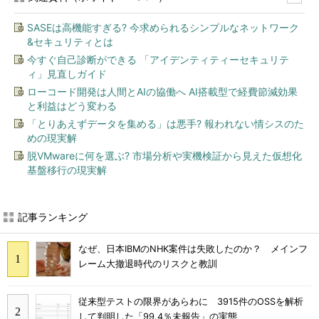
SASEは高機能すぎる? 今求められるシンプルなネットワーク
&セキュリティとは
今すぐ自己診断ができる 「アイデンティティーセキュリテ
ィ」見直しガイド
ローコード開発は人間とAIの協働へ AI搭載型で経費節減効果
と利益はどう変わる
「とりあえずデータを集める」は悪手? 報われない情シスのた
めの現実解
脱VMwareに何を選ぶ? 市場分析や実機検証から見えた仮想化
基盤移行の現実解
記事ランキング
なぜ、日本IBMのNHK案件は失敗したのか？ メインフ
レーム大撤退時代のリスクと教訓
従来型テストの限界があらわに 3915件のOSSを解析
して判明した「99.4％未報告」の実態