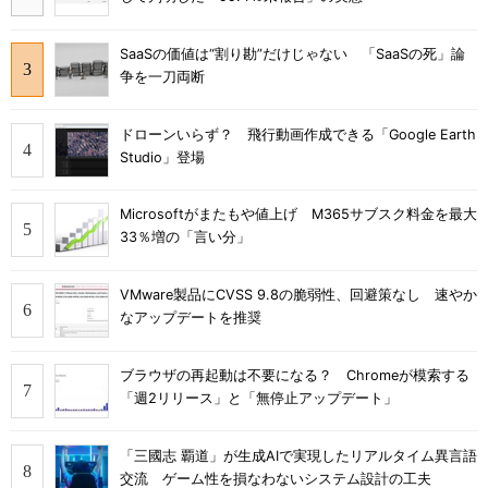
SaaSの価値は“割り勘”だけじゃない 「SaaSの死」論
争を一刀両断
ドローンいらず？ 飛行動画作成できる「Google Earth
Studio」登場
Microsoftがまたもや値上げ M365サブスク料金を最大
33％増の「言い分」
VMware製品にCVSS 9.8の脆弱性、回避策なし 速やか
なアップデートを推奨
ブラウザの再起動は不要になる？ Chromeが模索する
「週2リリース」と「無停止アップデート」
「三國志 覇道」が生成AIで実現したリアルタイム異言語
交流 ゲーム性を損なわないシステム設計の工夫