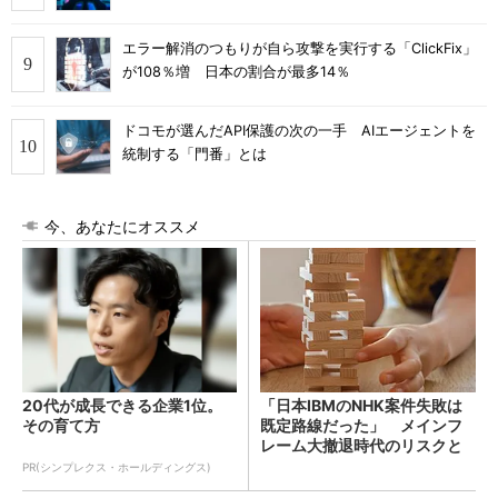
エラー解消のつもりが自ら攻撃を実行する「ClickFix」
が108％増 日本の割合が最多14％
ドコモが選んだAPI保護の次の一手 AIエージェントを
統制する「門番」とは
今、あなたにオススメ
20代が成長できる企業1位。
「日本IBMのNHK案件失敗は
その育て方
既定路線だった」 メインフ
レーム大撤退時代のリスクと
教訓
PR(シンプレクス・ホールディングス)