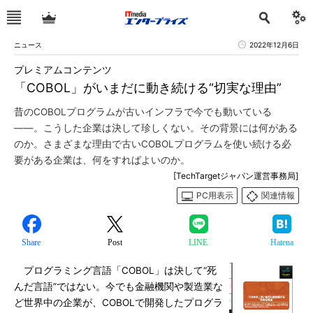
ニュース
2022年12月6日
プレミアムコンテンツ
「COBOL」がいまだに動き続ける“切実な理由”
昔のCOBOLプログラムが古いインフラで今でも動いている
――。こうした企業は決して珍しくない。その背景には何がある
のか。さまざまな理由で古いCOBOLプログラムを使い続ける必
要がある企業は、何をすればよいのか。
[TechTargetジャパン運営事務局]
PC用表示
関連情報
Share
Post
LINE
Hatena
プログラミング言語「COBOL」は決して“死
んだ言語”ではない。今でも金融機関や製造業な
ど世界中の企業が、COBOLで開発したプログラ