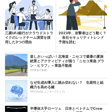
三菱UFJ銀行がクラウドストラ
2023年、攻撃者はどう動く？
イクのレッドチーム演習を採
各社セキュリティトレンド
用した3つの理由
予測を読む
楽しさいっぱい！北海道・ニセコで避暑の夏旅
絶景とアクティビティが揃う「ニセコ東急 グラ
ン・ヒラフ」～東急不動産
PR(東急不動産)
なぜ生成AI導入に踏み切れない？ 生産性と組
織力を高める鍵
PR(ITmedia エンタープライズ)
半導体大手ローツェ 日本とベトナムでCrow