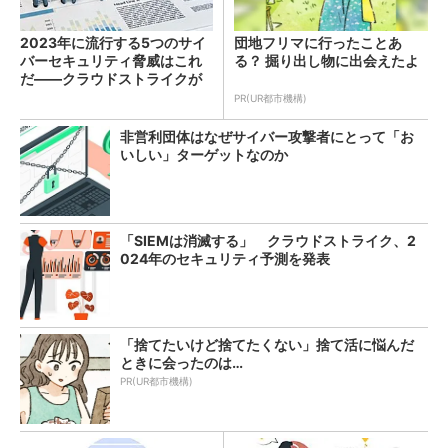
2023年に流行する5つのサイ
団地フリマに行ったことあ
バーセキュリティ脅威はこれ
る？ 掘り出し物に出会えたよ
だ――クラウドストライクが
予測
PR(UR都市機構)
非営利団体はなぜサイバー攻撃者にとって「お
いしい」ターゲットなのか
「SIEMは消滅する」 クラウドストライク、2
024年のセキュリティ予測を発表
「捨てたいけど捨てたくない」捨て活に悩んだ
ときに会ったのは…
PR(UR都市機構)