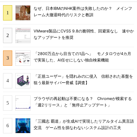
なぜ、日本IBMのNHK案件は失敗したのか？ メインフ
レーム大撤退時代のリスクと教訓
VMware製品にCVSS 9.8の脆弱性、回避策なし 速やか
なアップデートを推奨
「2800万点から目当ての1品へ」 モノタロウが4カ月
で実装した、AI任せにしない独自検索機能
「正規ユーザー」を隠れみのに侵入 信頼された基盤を
狙う最新サイバー脅威【調査】
ブラウザの再起動は不要になる？ Chromeが模索する
「週2リリース」と「無停止アップデート」
「三國志 覇道」が生成AIで実現したリアルタイム異言語
交流 ゲーム性を損なわないシステム設計の工夫