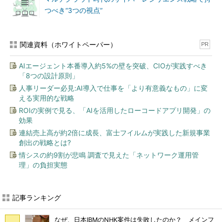
つべき“3つの視点”
関連資料（ホワイトペーパー）
PR
AIエージェント本番導入約5%の壁を突破、CIOが実践すべき
「8つの設計原則」
人事リーダー必見:AI導入で仕事を「より有意義なもの」に変
える実用的な戦略
ROIの実例で見る、「AIを活用したローコードアプリ開発」の
効果
連結売上高が約2倍に成長、富士フイルムが実践した新規事業
創出の戦略とは?
情シスの約9割が悲鳴 調査で見えた「ネットワーク運用管
理」の負担実態
記事ランキング
なぜ、日本IBMのNHK案件は失敗したのか？ メインフ