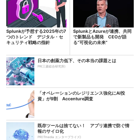
Splunkが予想する2025年の7
SplunkとAzureが連携、共同
つのトレンド デジタル・セ
で新製品も開発 CEOが語
キュリティ戦略の指針
る“可視化の未来”
日本の創薬力低下、その本当の課題とは
PR(三菱総合研究所)
「オペレーションのレジリエンス強化にAI投
資」が9割 Accenture調査
既存ツールは捨てない！ アプリ連携で防ぐ情
報のサイロ化
PR(ITmedia エンタープライズ)