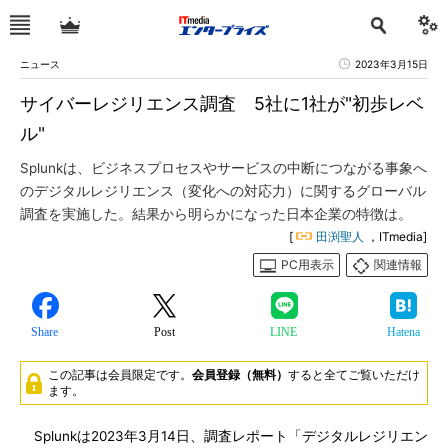
ニュース
2023年3月15日
サイバーレジリエンス調査 5社に1社が"初歩レベ
ル"
Splunkは、ビジネスプロセスやサービスの中断につながる事象へ
のデジタルレジリエンス（変化への対応力）に関するグローバル
調査を実施した。結果から明らかになった日本企業の特徴は。
[
田渕聖人
，ITmedia]
PC用表示
関連情報
Share
Post
LINE
Hatena
この記事は会員限定です。
会員登録（無料）
すると全てご覧いただけ
ます。
Splunkは2023年3月14日、調査レポート「デジタルレジリエン