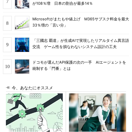
が108％増 日本の割合が最多14％
Microsoftがまたもや値上げ M365サブスク料金を最大
33％増の「言い分」
「三國志 覇道」が生成AIで実現したリアルタイム異言語
交流 ゲーム性を損なわないシステム設計の工夫
ドコモが選んだAPI保護の次の一手 AIエージェントを
統制する「門番」とは
今、あなたにオススメ