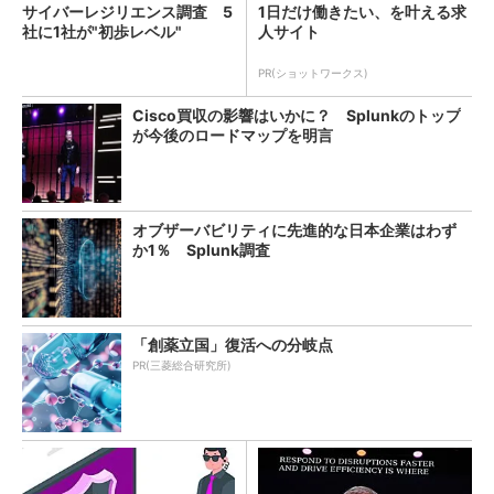
サイバーレジリエンス調査 5
1日だけ働きたい、を叶える求
社に1社が"初歩レベル"
人サイト
PR(ショットワークス)
Cisco買収の影響はいかに？ Splunkのトップ
が今後のロードマップを明言
オブザーバビリティに先進的な日本企業はわず
か1％ Splunk調査
「創薬立国」復活への分岐点
PR(三菱総合研究所)