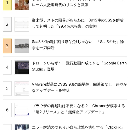
レーム大撤退時代のリスクと教訓
従来型テストの限界があらわに 3915件のOSSを解析
して判明した「99.4％未報告」の実態
SaaSの価値は“割り勘”だけじゃない 「SaaSの死」論
争を一刀両断
ドローンいらず？ 飛行動画作成できる「Google Earth
Studio」登場
VMware製品にCVSS 9.8の脆弱性、回避策なし 速やか
なアップデートを推奨
ブラウザの再起動は不要になる？ Chromeが模索する
「週2リリース」と「無停止アップデート」
エラー解消のつもりが自ら攻撃を実行する「ClickFix」