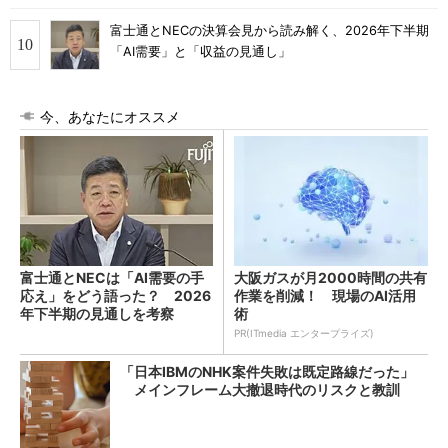
富士通とNECの決算会見から読み解く、2026年下半期
「AI需要」と「収益の見通し」
今、あなたにオススメ
富士通とNECは「AI需要の手
大阪ガスが月2000時間の共有
応え」をどう語った？ 2026
作業を削減！ 現場のAI活用
年下半期の見通しを考察
術
PR(ITmedia エンタープライズ)
「日本IBMのNHK案件失敗は既定路線だった」
メインフレーム大撤退時代のリスクと教訓