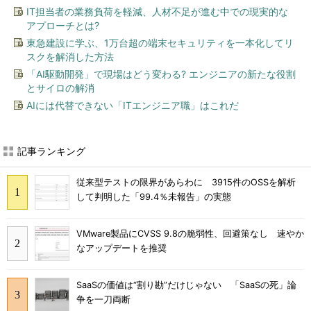
IT担当者の業務負荷を軽減、人材不足が進む中での現実的な
アプローチとは?
東急建設に学ぶ、1万台超の端末セキュリティを一本化してリ
スクを解消した方法
「AI駆動開発」で現場はどう変わる? エンジニアの新たな役割
とサイロの解消
AIには代替できない「ITエンジニア職」はこれだ
記事ランキング
従来型テストの限界があらわに 3915件のOSSを解析
して判明した「99.4％未報告」の実態
VMware製品にCVSS 9.8の脆弱性、回避策なし 速やか
なアップデートを推奨
SaaSの価値は“割り勘”だけじゃない 「SaaSの死」論
争を一刀両断