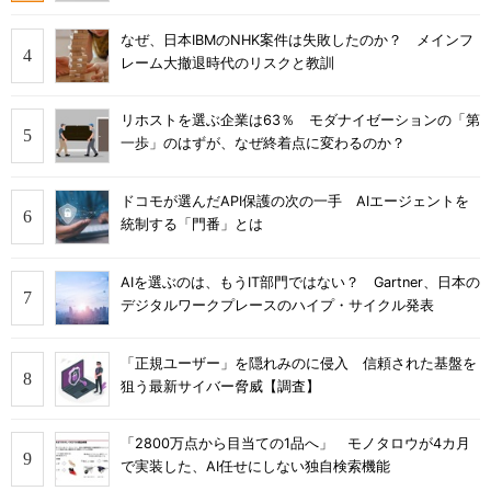
なぜ、日本IBMのNHK案件は失敗したのか？ メインフ
レーム大撤退時代のリスクと教訓
リホストを選ぶ企業は63％ モダナイゼーションの「第
一歩」のはずが、なぜ終着点に変わるのか？
ドコモが選んだAPI保護の次の一手 AIエージェントを
統制する「門番」とは
AIを選ぶのは、もうIT部門ではない？ Gartner、日本の
デジタルワークプレースのハイプ・サイクル発表
「正規ユーザー」を隠れみのに侵入 信頼された基盤を
狙う最新サイバー脅威【調査】
「2800万点から目当ての1品へ」 モノタロウが4カ月
で実装した、AI任せにしない独自検索機能