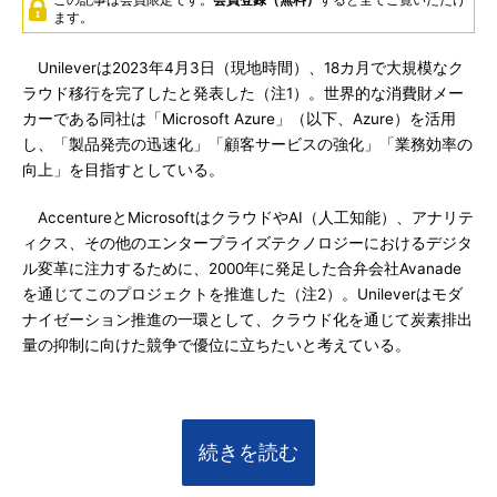
ます。
Unileverは2023年4月3日（現地時間）、18カ月で大規模なク
ラウド移行を完了したと発表した（注1）。世界的な消費財メー
カーである同社は「Microsoft Azure」（以下、Azure）を活用
し、「製品発売の迅速化」「顧客サービスの強化」「業務効率の
向上」を目指すとしている。
AccentureとMicrosoftはクラウドやAI（人工知能）、アナリテ
ィクス、その他のエンタープライズテクノロジーにおけるデジタ
ル変革に注力するために、2000年に発足した合弁会社Avanade
を通じてこのプロジェクトを推進した（注2）。Unileverはモダ
ナイゼーション推進の一環として、クラウド化を通じて炭素排出
量の抑制に向けた競争で優位に立ちたいと考えている。
続きを読む