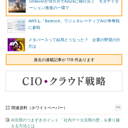
Unileverが18カ月でAzureに移行完了 モダナイゼ
ーション推進の一環で
AWSも「Bedrock」でジェネレーティブAIの争奪戦
に参戦
メタバースって結局どうなった？ 企業の野望の行
方は
過去の連載記事が 119 件あります
関連資料（ホワイトペーパー）
PR
AI活用のつまずきポイント 「社内データ活用の壁」を乗り越
える方法とは