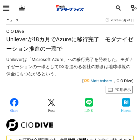
ニュース
2023年5月24日
CIO Dive
Unileverが18カ月でAzureに移行完了 モダナイゼ
ーション推進の一環で
Unileverは「Microsoft Azure」への移行完了を発表した。モダナ
イゼーションの一環としてDXを進める各社の動きは地球環境の
保全にもつながるという。
[
Matt Ashare
，CIO Dive]
PC用表示
Share
Post
LINE
Hatena
この記事は会員限定です。
会員登録（無料）
すると全てご覧いただけ