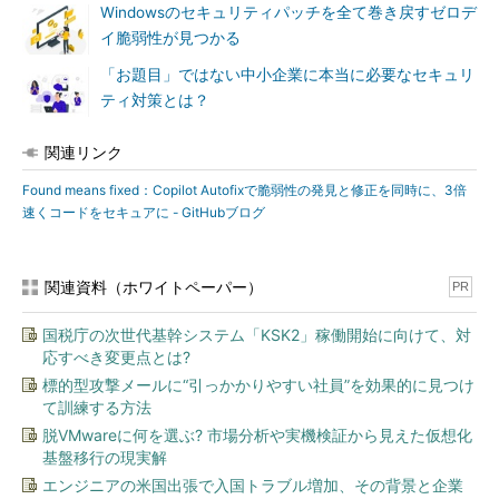
Windowsのセキュリティパッチを全て巻き戻すゼロデ
イ脆弱性が見つかる
「お題目」ではない中小企業に本当に必要なセキュリ
ティ対策とは？
関連リンク
Found means fixed：Copilot Autofixで脆弱性の発見と修正を同時に、3倍
速くコードをセキュアに - GitHubブログ
関連資料（ホワイトペーパー）
PR
国税庁の次世代基幹システム「KSK2」稼働開始に向けて、対
応すべき変更点とは?
標的型攻撃メールに“引っかかりやすい社員”を効果的に見つけ
て訓練する方法
脱VMwareに何を選ぶ? 市場分析や実機検証から見えた仮想化
基盤移行の現実解
エンジニアの米国出張で入国トラブル増加、その背景と企業