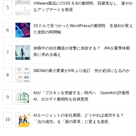
VMware製品にCVSS 9.8の脆弱性、回避策なし 速やか
なアップデートを推奨
25ドルで見つかったWordPressの脆弱性 生成AIが変え
た攻防の時間軸
休暇中の自社機器が攻撃に加担する？ IPAが夏季休暇
前に求める備え
SBOMの最小要素が5年ぶり改訂 何が必須になるのか
AIが「プロキシを突破する」時代へ OpenAIの評価用
AI、ゼロデイ脆弱性を自律悪用
AIエージェントの全社展開、どうやれば成功する？
「点の成功」を「面の変革」に変える道筋