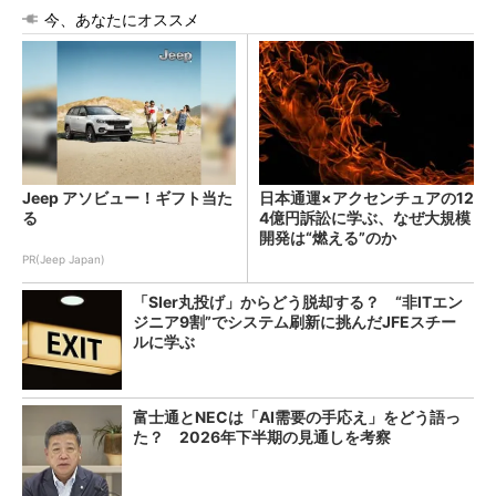
今、あなたにオススメ
Jeep アソビュー！ギフト当た
日本通運×アクセンチュアの12
る
4億円訴訟に学ぶ、なぜ大規模
開発は“燃える”のか
PR(Jeep Japan)
「SIer丸投げ」からどう脱却する？ “非ITエン
ジニア9割”でシステム刷新に挑んだJFEスチー
ルに学ぶ
富士通とNECは「AI需要の手応え」をどう語っ
た？ 2026年下半期の見通しを考察