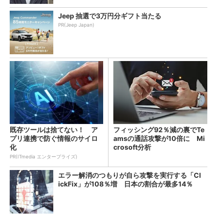
Jeep 抽選で3万円分ギフト当たる
PR(Jeep Japan)
既存ツールは捨てない！ ア
フィッシング92％減の裏でTe
プリ連携で防ぐ情報のサイロ
amsの通話攻撃が10倍に Mi
化
crosoft分析
PR(ITmedia エンタープライズ)
エラー解消のつもりが自ら攻撃を実行する「Cl
ickFix」が108％増 日本の割合が最多14％