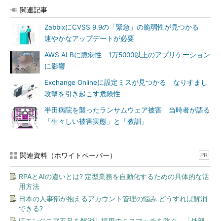
関連記事
ZabbixにCVSS 9.9の「緊急」の脆弱性が見つかる
速やかなアップデートが必要
AWS ALBに脆弱性 1万5000以上のアプリケーション
に影響
Exchange Onlineに設定ミスが見つかる なりすまし
攻撃を引き起こす危険性
半田病院を襲ったランサムウェア被害 当時者が語る
「生々しい被害実態」と「教訓」
関連資料（ホワイトペーパー）
PR
RPAとAIの違いとは? 定型業務を自動化するための具体的な活
用方法
日本の人事部が抱えるアカウント管理の悩み どうすれば解消
できる?
ITエンジニア不足を解消し採用のミスマッチを防ぐ、「外部