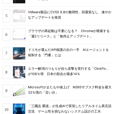
VMware製品にCVSS 9.8の脆弱性、回避策なし 速やか
なアップデートを推奨
ブラウザの再起動は不要になる？ Chromeが模索する
「週2リリース」と「無停止アップデート」
ドコモが選んだAPI保護の次の一手 AIエージェントを
統制する「門番」とは
エラー解消のつもりが自ら攻撃を実行する「ClickFix」
が108％増 日本の割合が最多14％
Microsoftがまたもや値上げ M365サブスク料金を最大
33％増の「言い分」
「三國志 覇道」が生成AIで実現したリアルタイム異言語
交流 ゲーム性を損なわないシステム設計の工夫