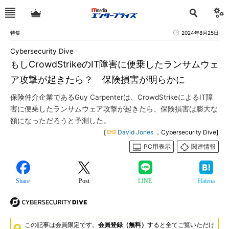
特集
2024年8月25日
Cybersecurity Dive
もしCrowdStrikeのIT障害に便乗したランサムウェ
ア攻撃が起きたら？ 保険損害が明らかに
保険仲介企業であるGuy Carpenterは、CrowdStrikeによるIT障
害に便乗したランサムウェア攻撃が起きたら、保険損害は膨大な
額になっただろうと予測した。
[
David Jones
，Cybersecurity Dive]
PC用表示
関連情報
Share
Post
LINE
Hatena
この記事は会員限定です。
会員登録（無料）
すると全てご覧いただけ