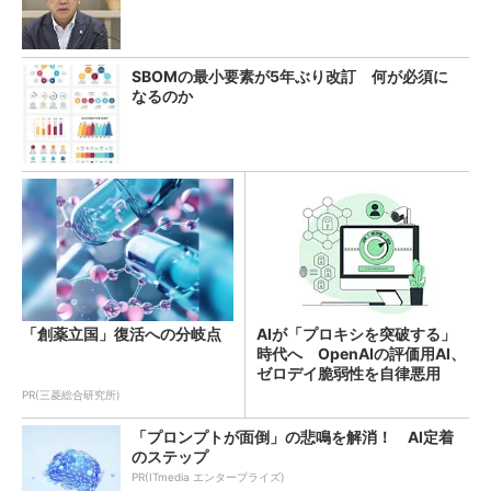
SBOMの最小要素が5年ぶり改訂 何が必須に
なるのか
「創薬立国」復活への分岐点
AIが「プロキシを突破する」
時代へ OpenAIの評価用AI、
ゼロデイ脆弱性を自律悪用
PR(三菱総合研究所)
「プロンプトが面倒」の悲鳴を解消！ AI定着
のステップ
PR(ITmedia エンタープライズ)