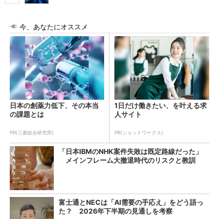
今、あなたにオススメ
日本の創薬力低下、その本当
1日だけ働きたい、を叶える求
の課題とは
人サイト
PR(三菱総合研究所)
PR(ショットワークス)
「日本IBMのNHK案件失敗は既定路線だった」
メインフレーム大撤退時代のリスクと教訓
富士通とNECは「AI需要の手応え」をどう語っ
た？ 2026年下半期の見通しを考察