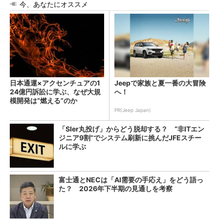
今、あなたにオススメ
日本通運×アクセンチュアの1
Jeepで家族と夏一番の大冒険
24億円訴訟に学ぶ、なぜ大規
へ！
模開発は“燃える”のか
PR(Jeep Japan)
「SIer丸投げ」からどう脱却する？ “非ITエン
ジニア9割”でシステム刷新に挑んだJFEスチー
ルに学ぶ
富士通とNECは「AI需要の手応え」をどう語っ
た？ 2026年下半期の見通しを考察