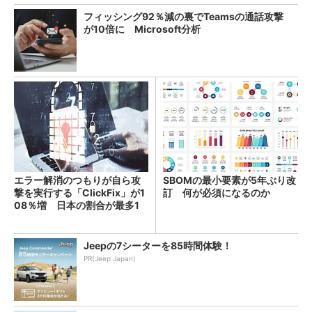
フィッシング92％減の裏でTeamsの通話攻撃
が10倍に Microsoft分析
エラー解消のつもりが自ら攻
SBOMの最小要素が5年ぶり改
撃を実行する「ClickFix」が1
訂 何が必須になるのか
08％増 日本の割合が最多1
4％
Jeepの7シーターを85時間体験！
PR(Jeep Japan)