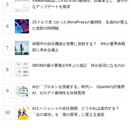
VMware製品にCVSS 9.8の脆弱性、回避策なし 速やか
なアップデートを推奨
25ドルで見つかったWordPressの脆弱性 生成AIが変え
た攻防の時間軸
休暇中の自社機器が攻撃に加担する？ IPAが夏季休暇
前に求める備え
SBOMの最小要素が5年ぶり改訂 何が必須になるのか
AIが「プロキシを突破する」時代へ OpenAIの評価用
AI、ゼロデイ脆弱性を自律悪用
AIエージェントの全社展開、どうやれば成功する？
「点の成功」を「面の変革」に変える道筋