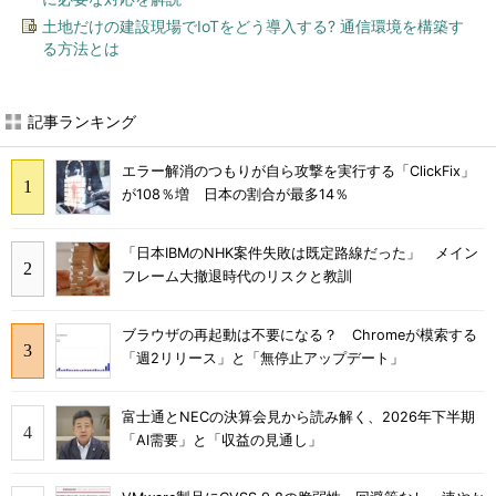
土地だけの建設現場でIoTをどう導入する? 通信環境を構築す
る方法とは
記事ランキング
エラー解消のつもりが自ら攻撃を実行する「ClickFix」
が108％増 日本の割合が最多14％
「日本IBMのNHK案件失敗は既定路線だった」 メイン
フレーム大撤退時代のリスクと教訓
ブラウザの再起動は不要になる？ Chromeが模索する
「週2リリース」と「無停止アップデート」
富士通とNECの決算会見から読み解く、2026年下半期
「AI需要」と「収益の見通し」