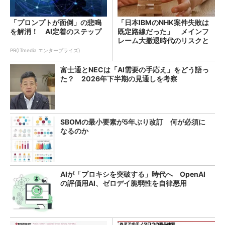
「プロンプトが面倒」の悲鳴
「日本IBMのNHK案件失敗は
を解消！ AI定着のステップ
既定路線だった」 メインフ
レーム大撤退時代のリスクと
教訓
PR(ITmedia エンタープライズ)
富士通とNECは「AI需要の手応え」をどう語っ
た？ 2026年下半期の見通しを考察
SBOMの最小要素が5年ぶり改訂 何が必須に
なるのか
AIが「プロキシを突破する」時代へ OpenAI
の評価用AI、ゼロデイ脆弱性を自律悪用