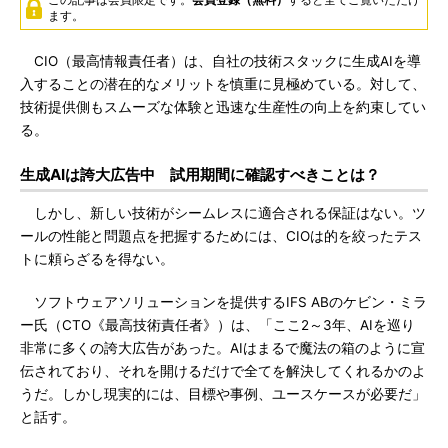
ます。
CIO（最高情報責任者）は、自社の技術スタックに生成AIを導
入することの潜在的なメリットを慎重に見極めている。対して、
技術提供側もスムーズな体験と迅速な生産性の向上を約束してい
る。
生成AIは誇大広告中 試用期間に確認すべきことは？
しかし、新しい技術がシームレスに適合される保証はない。ツ
ールの性能と問題点を把握するためには、CIOは的を絞ったテス
トに頼らざるを得ない。
ソフトウェアソリューションを提供するIFS ABのケビン・ミラ
ー氏（CTO《最高技術責任者》）は、「ここ2～3年、AIを巡り
非常に多くの誇大広告があった。AIはまるで魔法の箱のように宣
伝されており、それを開けるだけで全てを解決してくれるかのよ
うだ。しかし現実的には、目標や事例、ユースケースが必要だ」
と話す。