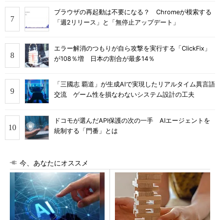
ブラウザの再起動は不要になる？ Chromeが模索する
「週2リリース」と「無停止アップデート」
エラー解消のつもりが自ら攻撃を実行する「ClickFix」
が108％増 日本の割合が最多14％
「三國志 覇道」が生成AIで実現したリアルタイム異言語
交流 ゲーム性を損なわないシステム設計の工夫
ドコモが選んだAPI保護の次の一手 AIエージェントを
統制する「門番」とは
今、あなたにオススメ