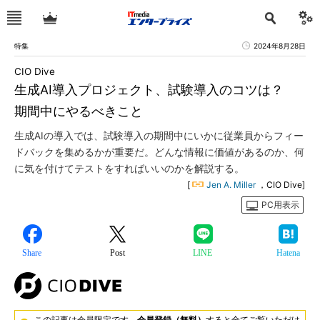
特集
2024年8月28日
CIO Dive
生成AI導入プロジェクト、試験導入のコツは？
期間中にやるべきこと
生成AIの導入では、試験導入の期間中にいかに従業員からフィー
ドバックを集めるかが重要だ。どんな情報に価値があるのか、何
に気を付けてテストをすればいいのかを解説する。
[
Jen A. Miller
，CIO Dive]
PC用表示
Share
Post
LINE
Hatena
この記事は会員限定です。
会員登録（無料）
すると全てご覧いただけ