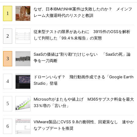
なぜ、日本IBMのNHK案件は失敗したのか？ メインフ
レーム大撤退時代のリスクと教訓
従来型テストの限界があらわに 3915件のOSSを解析
して判明した「99.4％未報告」の実態
SaaSの価値は“割り勘”だけじゃない 「SaaSの死」論
争を一刀両断
ドローンいらず？ 飛行動画作成できる「Google Earth
Studio」登場
Microsoftがまたもや値上げ M365サブスク料金を最大
33％増の「言い分」
VMware製品にCVSS 9.8の脆弱性、回避策なし 速やか
なアップデートを推奨