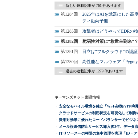
新しい連載記事が 761 件あります
1284
2025年はAIを武器にし
ティ動向予測
1283
攻撃者はどうやってEDRの検知を
1282
脆弱性対策に“救世主到来”？ Go
1281
日立は“フルクラウド”の認証
1280
高性能なマルウェア「Pygm
過去の連載記事が 1279 件あります
キーマンズネット 製品情報
安全なモバイル環境を確立「Wi-Fi制御/VPN利用の強制
クラウドサービスの利用状況を可視化して制御する「次
費用対効果に優れたロードバランサーでビジネ
メール誤送信防止サービス導入後2年、データ流
ITリソースへの権限の集中管理を実現「ID・アクセス管理 『I