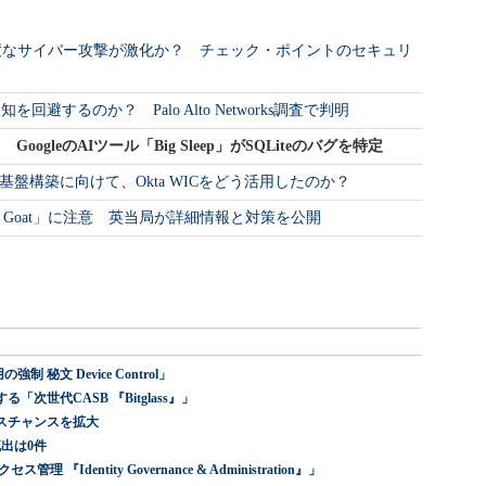
た高度なサイバー攻撃が激化か？ チェック・ポイントのセキュリ
回避するのか？ Palo Alto Networks調査で判明
ogleのAIツール「Big Sleep」がSQLiteのバグを特定
基盤構築に向けて、Okta WICをどう活用したのか？
y Goat」に注意 英当局が詳細情報と対策を公開
 秘文 Device Control」
世代CASB 『Bitglass』」
スチャンスを拡大
出は0件
dentity Governance & Administration』」