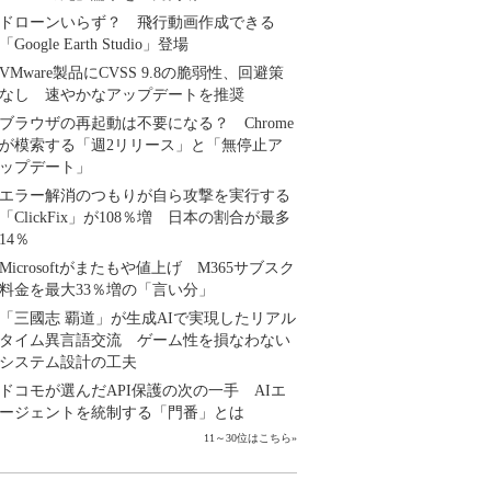
ドローンいらず？ 飛行動画作成できる
「Google Earth Studio」登場
VMware製品にCVSS 9.8の脆弱性、回避策
なし 速やかなアップデートを推奨
ブラウザの再起動は不要になる？ Chrome
が模索する「週2リリース」と「無停止ア
ップデート」
エラー解消のつもりが自ら攻撃を実行する
「ClickFix」が108％増 日本の割合が最多
14％
Microsoftがまたもや値上げ M365サブスク
料金を最大33％増の「言い分」
「三國志 覇道」が生成AIで実現したリアル
タイム異言語交流 ゲーム性を損なわない
システム設計の工夫
ドコモが選んだAPI保護の次の一手 AIエ
ージェントを統制する「門番」とは
11～30位はこちら
»