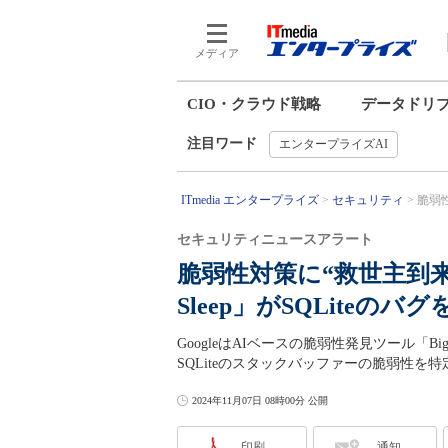
メディア
CIO・クラウド戦略
データドリ
注目ワード
エンタープライズAI
ITmedia エンタープライズ
セキュリティ
脆弱性
セキュリティニュースアラート
脆弱性対策に“救世主到来”？
Sleep」がSQLiteのバ
GoogleはAIベースの脆弱性発見ツール「B
SQLiteのスタックバッファーの脆弱性
2024年11月07日 08時00分 公開
印刷
通知