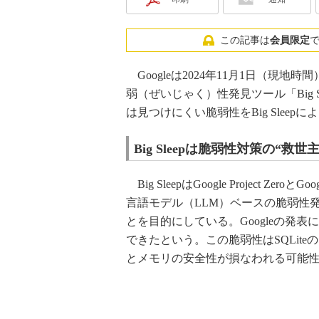
この記事は
会員限定
Googleは2024年11月1日（現
弱（ぜいじゃく）性発見ツール「Big 
は見つけにくい脆弱性をBig Slee
Big Sleepは脆弱性対策の“救
Big SleepはGoogle Project Z
言語モデル（LLM）ベースの脆弱性
とを目的にしている。Googleの発表によ
できたという。この脆弱性はSQLit
とメモリの安全性が損なわれる可能