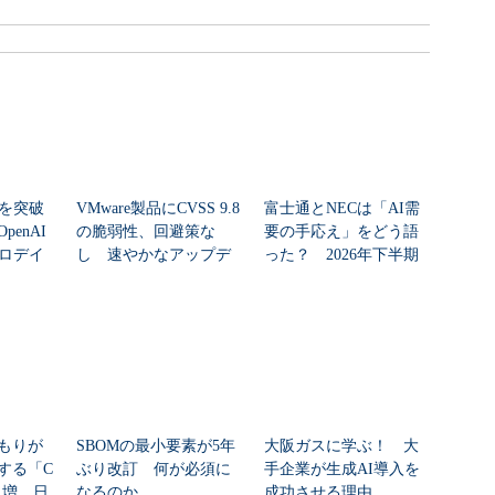
シを突破
VMware製品にCVSS 9.8
富士通とNECは「AI需
enAI
の脆弱性、回避策な
要の手応え」をどう語
ゼロデイ
し 速やかなアップデ
った？ 2026年下半期
ートを推...
の見通しを考...
もりが
SBOMの最小要素が5年
大阪ガスに学ぶ！ 大
する「C
ぶり改訂 何が必須に
手企業が生成AI導入を
8％増 日
なるのか
成功させる理由