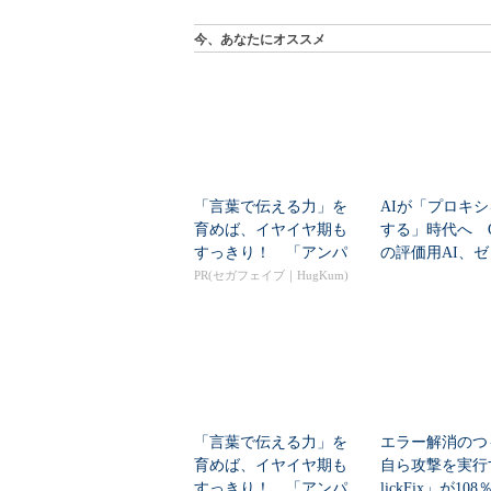
今、あなたにオススメ
「言葉で伝える力」を
AIが「プロキ
育めば、イヤイヤ期も
する」時代へ Op
すっきり！ 「アンパ
の評価用AI、
ンマン ことばずかん...
脆弱性を自...
PR(セガフェイブ｜HugKum)
「言葉で伝える力」を
エラー解消のつ
育めば、イヤイヤ期も
自ら攻撃を実行
すっきり！ 「アンパ
lickFix」が10