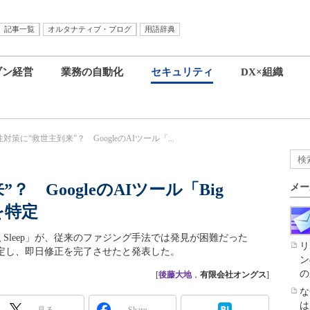
記事一覧
オルタナティブ・ブログ
用語辞典
ブン経営
業務の自動化
セキュリティ
DX×組織
対策に“救世主到来”？ GoogleのAIツール「...
 GoogleのAIツール「Big
メー
グを特定
ig Sleep」が、従来のファジング手法では発見が困難だった
リ
を特定し、即日修正を完了させたと発表した。
ン
の
[
後藤大地
，
有限会社オングス
]
な
は
見る
Share