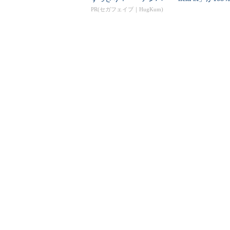
ンマン ことばずかん...
本の割...
PR(セガフェイブ｜HugKum)