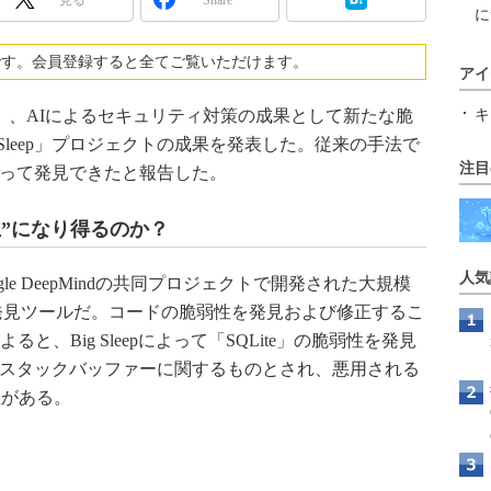
に
です。会員登録すると全てご覧いただけます。
アイ
地時間）、AIによるセキュリティ対策の成果として新たな脆
キ
Sleep」プロジェクトの成果を発表した。従来の手法で
注目
pによって発見できたと報告した。
世主”になり得るのか？
人気
eroとGoogle DeepMindの共同プロジェクトで開発された大規模
発見ツールだ。コードの脆弱性を発見および修正するこ
ると、Big Sleepによって「SQLite」の脆弱性を発見
eのスタックバッファーに関するものとされ、悪用される
性がある。