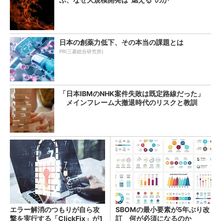
日本の創薬力低下、その本当の課題とは
PR(三菱総合研究所)
「日本IBMのNHK案件失敗は既定路線だった」
メインフレーム大撤退時代のリスクと教訓
エラー解消のつもりが自ら攻
SBOMの最小要素が5年ぶり改
撃を実行する「ClickFix」が1
訂 何が必須になるのか