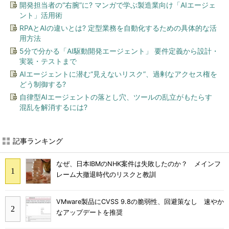
開発担当者の“右腕”に? マンガで学ぶ製造業向け「AIエージェ
ント」活用術
RPAとAIの違いとは? 定型業務を自動化するための具体的な活
用方法
5分で分かる「AI駆動開発エージェント」 要件定義から設計・
実装・テストまで
AIエージェントに潜む“見えないリスク”、過剰なアクセス権を
どう制御する?
自律型AIエージェントの落とし穴、ツールの乱立がもたらす
混乱を解消するには?
記事ランキング
なぜ、日本IBMのNHK案件は失敗したのか？ メインフ
レーム大撤退時代のリスクと教訓
VMware製品にCVSS 9.8の脆弱性、回避策なし 速やか
なアップデートを推奨