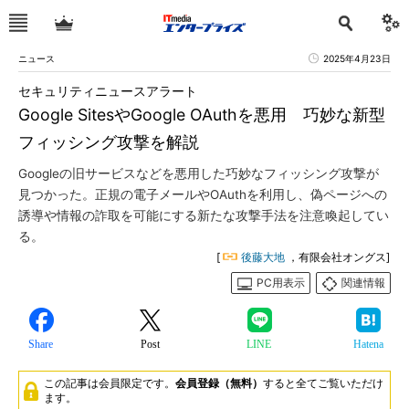
ニュース
2025年4月23日
セキュリティニュースアラート
Google SitesやGoogle OAuthを悪用 巧妙な新型
フィッシング攻撃を解説
Googleの旧サービスなどを悪用した巧妙なフィッシング攻撃が
見つかった。正規の電子メールやOAuthを利用し、偽ページへの
誘導や情報の詐取を可能にする新たな攻撃手法を注意喚起してい
る。
[
後藤大地
，有限会社オングス]
PC用表示
関連情報
Share
Post
LINE
Hatena
この記事は会員限定です。
会員登録（無料）
すると全てご覧いただけ
ます。