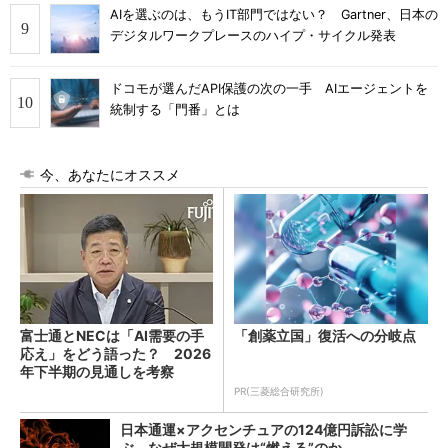
AIを選ぶのは、もうIT部門ではない？ Gartner、日本の
デジタルワークプレースのハイプ・サイクル発表
ドコモが選んだAPI保護の次の一手 AIエージェントを
統制する「門番」とは
今、あなたにオススメ
富士通とNECは「AI需要の手
「創薬立国」復活への分岐点
応え」をどう語った？ 2026
年下半期の見通しを考察
PR(三菱総合研究所)
日本通運×アクセンチュアの124億円訴訟に学
ぶ、なぜ大規模開発は“燃える”のか