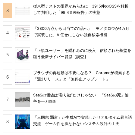
従来型テストの限界があらわに 3915件のOSSを解析
して判明した「99.4％未報告」の実態
「2800万点から目当ての1品へ」 モノタロウが4カ月
で実装した、AI任せにしない独自検索機能
「正規ユーザー」を隠れみのに侵入 信頼された基盤を
狙う最新サイバー脅威【調査】
ブラウザの再起動は不要になる？ Chromeが模索する
「週2リリース」と「無停止アップデート」
SaaSの価値は“割り勘”だけじゃない 「SaaSの死」論
争を一刀両断
「三國志 覇道」が生成AIで実現したリアルタイム異言語
交流 ゲーム性を損なわないシステム設計の工夫