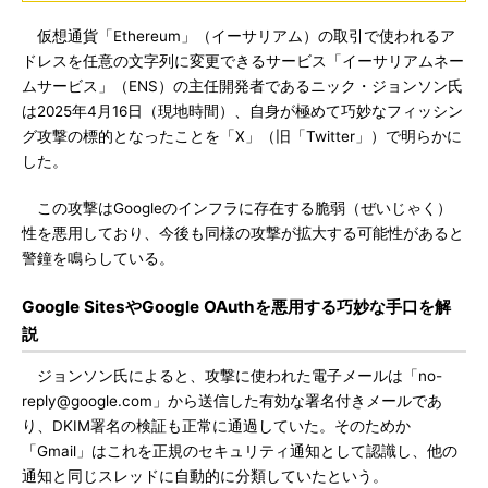
仮想通貨「Ethereum」（イーサリアム）の取引で使われるア
ドレスを任意の文字列に変更できるサービス「イーサリアムネー
ムサービス」（ENS）の主任開発者であるニック・ジョンソン氏
は2025年4月16日（現地時間）、自身が極めて巧妙なフィッシン
グ攻撃の標的となったことを「X」（旧「Twitter」）で明らかに
した。
この攻撃はGoogleのインフラに存在する脆弱（ぜいじゃく）
性を悪用しており、今後も同様の攻撃が拡大する可能性があると
警鐘を鳴らしている。
Google SitesやGoogle OAuthを悪用する巧妙な手口を解
説
ジョンソン氏によると、攻撃に使われた電子メールは「no-
reply@google.com」から送信した有効な署名付きメールであ
り、DKIM署名の検証も正常に通過していた。そのためか
「Gmail」はこれを正規のセキュリティ通知として認識し、他の
通知と同じスレッドに自動的に分類していたという。