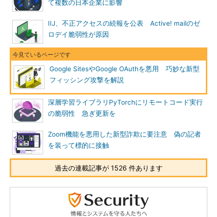
て複数の日本企業に影響
IIJ、不正アクセスの続報を公表 Active! mailのゼ
ロデイ脆弱性が原因
Google SitesやGoogle OAuthを悪用 巧妙な新型
フィッシング攻撃を解説
深層学習ライブラリPyTorchにリモートコード実行
の脆弱性 急ぎ更新を
Zoom機能を悪用した新型詐欺に要注意 偽の記者
を装って標的に接触
過去の連載記事が 1526 件あります