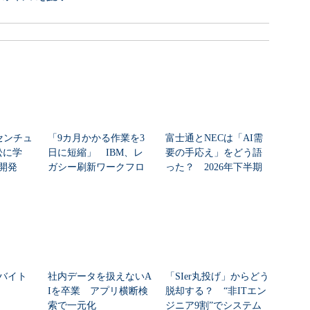
センチュ
「9カ月かかる作業を3
富士通とNECは「AI需
訟に学
日に短縮」 IBM、レ
要の手応え」をどう語
開発
ガシー刷新ワークフロ
った？ 2026年下半期
ーをIBM Bo...
の見通しを考...
バイト
社内データを扱えないA
「SIer丸投げ」からどう
Iを卒業 アプリ横断検
脱却する？ “非ITエン
索で一元化
ジニア9割”でシステム