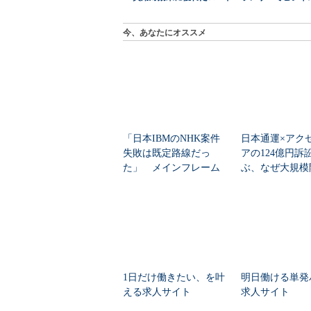
今、あなたにオススメ
「日本IBMのNHK案件
日本通運×アク
失敗は既定路線だっ
アの124億円訴
た」 メインフレーム
ぶ、なぜ大規模
大撤退時代のリスク...
は“燃える”のか
1日だけ働きたい、を叶
明日働ける単発
える求人サイト
求人サイト