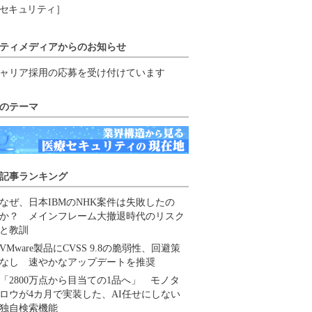
セキュリティ］
ティメディアからのお知らせ
ャリア採用の応募を受け付けています
のテーマ
記事ランキング
なぜ、日本IBMのNHK案件は失敗したの
か？ メインフレーム大撤退時代のリスク
と教訓
VMware製品にCVSS 9.8の脆弱性、回避策
なし 速やかなアップデートを推奨
「2800万点から目当ての1品へ」 モノタ
ロウが4カ月で実装した、AI任せにしない
独自検索機能