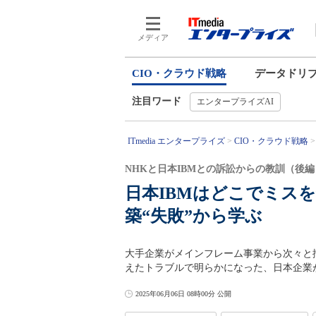
メディア
CIO・クラウド戦略
データドリ
注目ワード
エンタープライズAI
ITmedia エンタープライズ
CIO・クラウド戦略
NHKと日本IBMとの訴訟からの教訓（後編
日本IBMはどこでミス
築“失敗”から学ぶ
大手企業がメインフレーム事業から次々と撤
えたトラブルで明らかになった、日本企業
2025年06月06日 08時00分 公開