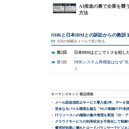
NHKと日本IBMとの訴訟からの教訓 
次回の掲載をメールで受け取る
2
日本IBMはどこでミスを犯し
1
NHKシステム再構築はなぜ“
く
キーマンズネット 製品情報
メール誤送信防止サービス導入後2年、データ流
安全なモバイル環境を確立「Wi-Fi制御/VPN利用の強制
ITリソースへの権限の集中管理を実現「ID・アクセス管理 『I
クラウドサービスの利用状況を可視化して制御する「次
費用対効果に優れたロードバランサーでビジネ