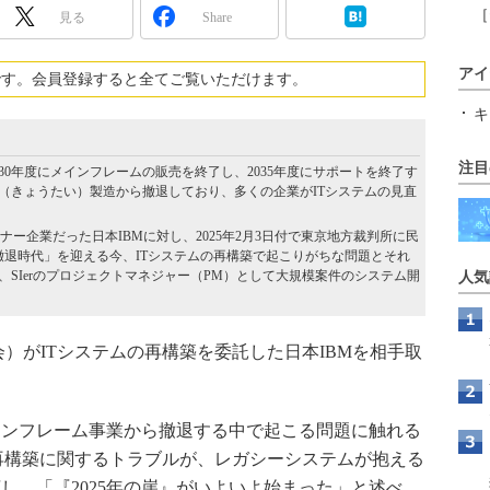
［
見る
Share
アイ
です。会員登録すると全てご覧いただけます。
キ
注目
30年度にメインフレームの販売を終了し、2035年度にサポートを終了す
体（きょうたい）製造から撤退しており、多くの企業がITシステムの見直
ナー企業だった日本IBMに対し、2025年2月3日付で東京地方裁判所に民
撤退時代」を迎える今、ITシステムの再構築で起こりがちな問題とそれ
SIerのプロジェクトマネジャー（PM）として大規模案件のシステム開
人気
）がITシステムの再構築を委託した日本IBMを相手取
インフレーム事業から撤退する中で起こる問題に触れる
ム再構築に関するトラブルが、レガシーシステムが抱える
し、「『2025年の崖』がいよいよ始まった」と述べ