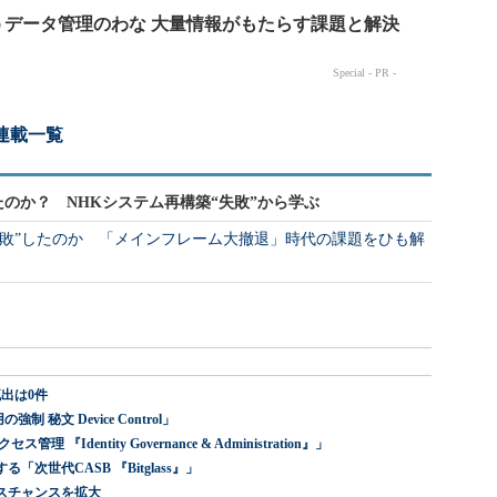
連載一覧
たのか？ NHKシステム再構築“失敗”から学ぶ
失敗”したのか 「メインフレーム大撤退」時代の課題をひも解
出は0件
 秘文 Device Control」
dentity Governance & Administration』」
世代CASB 『Bitglass』」
スチャンスを拡大