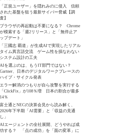
「正規ユーザー」を隠れみのに侵入 信頼
された基盤を狙う最新サイバー脅威【調
査】
ブラウザの再起動は不要になる？ Chrome
が模索する「週2リリース」と「無停止ア
ップデート」
「三國志 覇道」が生成AIで実現したリアル
タイム異言語交流 ゲーム性を損なわない
システム設計の工夫
AIを選ぶのは、もうIT部門ではない？
Gartner、日本のデジタルワークプレースの
ハイプ・サイクル発表
エラー解消のつもりが自ら攻撃を実行する
「ClickFix」が108％増 日本の割合が最多
14％
富士通とNECの決算会見から読み解く、
2026年下半期「AI需要」と「収益の見通
し」
AIエージェントの全社展開、どうやれば成
功する？ 「点の成功」を「面の変革」に