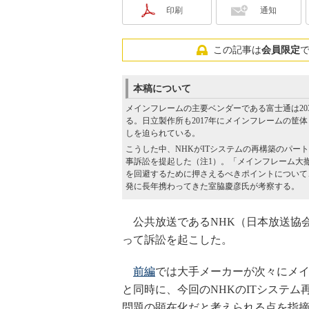
印刷
通知
この記事は
会員限定
本稿について
メインフレームの主要ベンダーである富士通は20
る。日立製作所も2017年にメインフレームの筐
しを迫られている。
こうした中、NHKがITシステムの再構築のパート
事訴訟を提起した（注1）。「メインフレーム大
を回避するために押さえるべきポイントについて、
発に長年携わってきた室脇慶彦氏が考察する。
公共放送であるNHK（日本放送協会
って訴訟を起こした。
前編
では大手メーカーが次々にメ
と同時に、今回のNHKのITシステ
問題の顕在化だと考えられる点を指摘