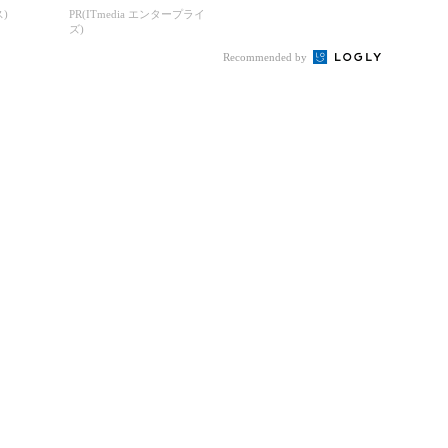
刷新に挑...
)
PR(ITmedia エンタープライ
ズ)
Recommended by