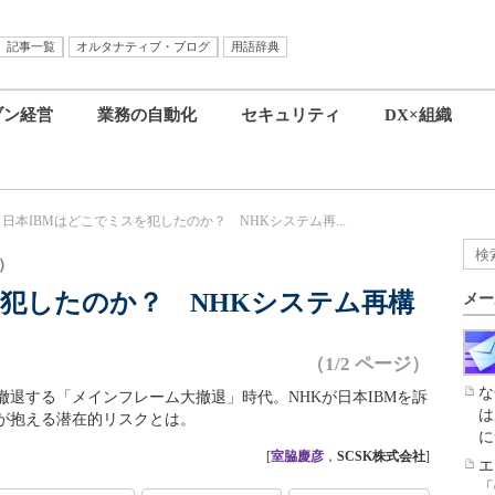
記事一覧
オルタナティブ・ブログ
用語辞典
ブン経営
業務の自動化
セキュリティ
DX×組織
日本IBMはどこでミスを犯したのか？ NHKシステム再...
）
を犯したのか？ NHKシステム再構
メー
（1/2 ページ）
な
退する「メインフレーム大撤退」時代。NHKが日本IBMを訴
は
が抱える潜在的リスクとは。
に
[
室脇慶彦
，
SCSK株式会社
]
エ
「