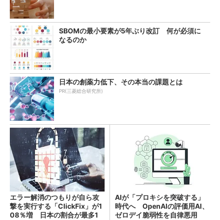
SBOMの最小要素が5年ぶり改訂 何が必須に
なるのか
日本の創薬力低下、その本当の課題とは
PR(三菱総合研究所)
エラー解消のつもりが自ら攻
AIが「プロキシを突破する」
撃を実行する「ClickFix」が1
時代へ OpenAIの評価用AI、
08％増 日本の割合が最多1
ゼロデイ脆弱性を自律悪用