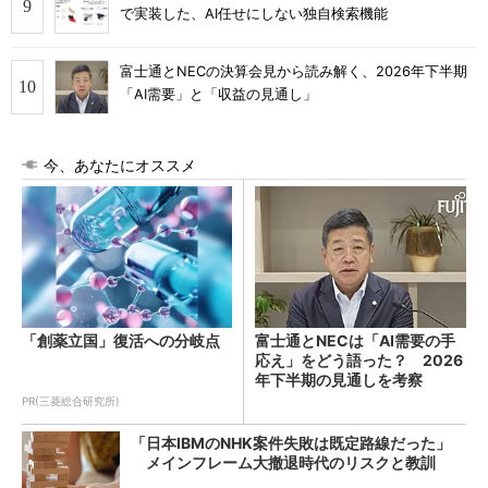
で実装した、AI任せにしない独自検索機能
富士通とNECの決算会見から読み解く、2026年下半期
「AI需要」と「収益の見通し」
今、あなたにオススメ
「創薬立国」復活への分岐点
富士通とNECは「AI需要の手
応え」をどう語った？ 2026
年下半期の見通しを考察
PR(三菱総合研究所)
「日本IBMのNHK案件失敗は既定路線だった」
メインフレーム大撤退時代のリスクと教訓