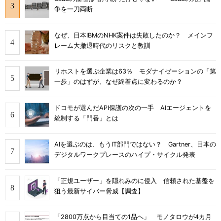
争を一刀両断
なぜ、日本IBMのNHK案件は失敗したのか？ メインフ
レーム大撤退時代のリスクと教訓
リホストを選ぶ企業は63％ モダナイゼーションの「第
一歩」のはずが、なぜ終着点に変わるのか？
ドコモが選んだAPI保護の次の一手 AIエージェントを
統制する「門番」とは
AIを選ぶのは、もうIT部門ではない？ Gartner、日本の
デジタルワークプレースのハイプ・サイクル発表
「正規ユーザー」を隠れみのに侵入 信頼された基盤を
狙う最新サイバー脅威【調査】
「2800万点から目当ての1品へ」 モノタロウが4カ月