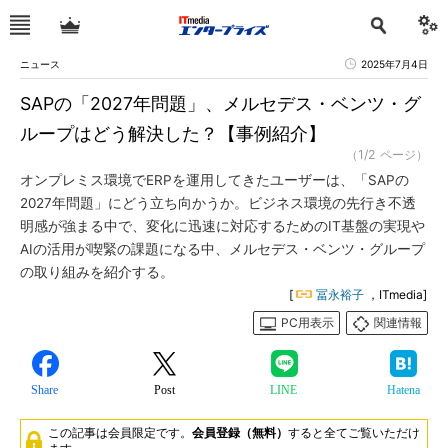
ニュース
2025年7月4日
SAPの「2027年問題」、メルセデス・ベンツ・グ
ループはどう解決した？【事例紹介】
（1/2 ページ）
オンプレミス環境でERPを運用してきたユーザーは、「SAPの
2027年問題」にどう立ち向かうか。ビジネス環境の先行き不透
明感が強まる中で、変化に迅速に対応するためのIT基盤の実現や
AIの活用が喫緊の課題になる中、メルセデス・ベンツ・グループ
の取り組みを紹介する。
[
冨永裕子
，ITmedia]
PC用表示
関連情報
Share
Post
LINE
Hatena
この記事は会員限定です。
会員登録（無料）
すると全てご覧いただけ