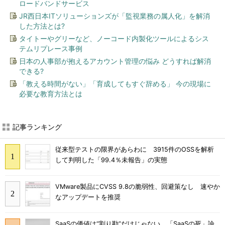
ロードバンドサービス
JR西日本ITソリューションズが「監視業務の属人化」を解消
した方法とは?
タイトーやグリーなど、ノーコード内製化ツールによるシス
テムリプレース事例
日本の人事部が抱えるアカウント管理の悩み どうすれば解消
できる?
「教える時間がない」「育成してもすぐ辞める」 今の現場に
必要な教育方法とは
記事ランキング
従来型テストの限界があらわに 3915件のOSSを解析
して判明した「99.4％未報告」の実態
VMware製品にCVSS 9.8の脆弱性、回避策なし 速やか
なアップデートを推奨
SaaSの価値は“割り勘”だけじゃない 「SaaSの死」論