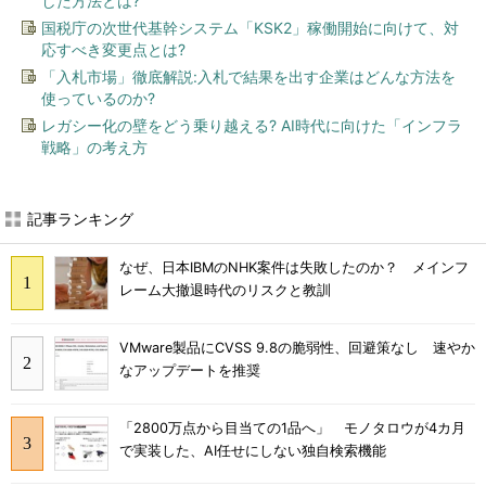
した方法とは?
国税庁の次世代基幹システム「KSK2」稼働開始に向けて、対
応すべき変更点とは?
「入札市場」徹底解説:入札で結果を出す企業はどんな方法を
使っているのか?
レガシー化の壁をどう乗り越える? AI時代に向けた「インフラ
戦略」の考え方
記事ランキング
なぜ、日本IBMのNHK案件は失敗したのか？ メインフ
レーム大撤退時代のリスクと教訓
VMware製品にCVSS 9.8の脆弱性、回避策なし 速やか
なアップデートを推奨
「2800万点から目当ての1品へ」 モノタロウが4カ月
で実装した、AI任せにしない独自検索機能