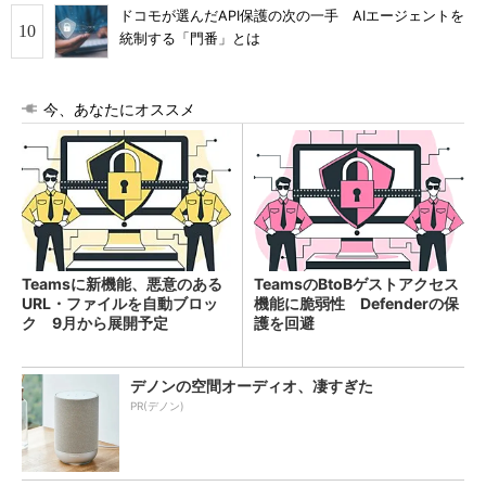
ドコモが選んだAPI保護の次の一手 AIエージェントを
統制する「門番」とは
今、あなたにオススメ
Teamsに新機能、悪意のある
TeamsのBtoBゲストアクセス
URL・ファイルを自動ブロッ
機能に脆弱性 Defenderの保
ク 9月から展開予定
護を回避
デノンの空間オーディオ、凄すぎた
PR(デノン)