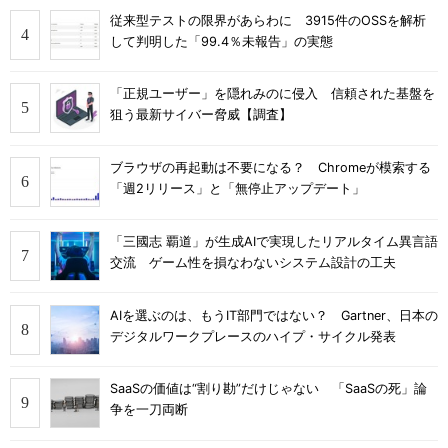
従来型テストの限界があらわに 3915件のOSSを解析
して判明した「99.4％未報告」の実態
「正規ユーザー」を隠れみのに侵入 信頼された基盤を
狙う最新サイバー脅威【調査】
ブラウザの再起動は不要になる？ Chromeが模索する
「週2リリース」と「無停止アップデート」
「三國志 覇道」が生成AIで実現したリアルタイム異言語
交流 ゲーム性を損なわないシステム設計の工夫
AIを選ぶのは、もうIT部門ではない？ Gartner、日本の
デジタルワークプレースのハイプ・サイクル発表
SaaSの価値は“割り勘”だけじゃない 「SaaSの死」論
争を一刀両断