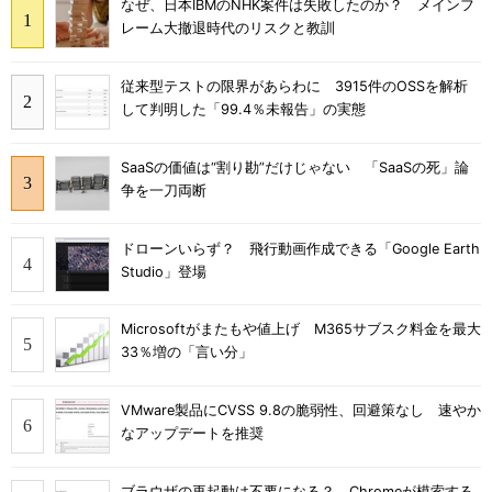
なぜ、日本IBMのNHK案件は失敗したのか？ メインフ
レーム大撤退時代のリスクと教訓
従来型テストの限界があらわに 3915件のOSSを解析
して判明した「99.4％未報告」の実態
SaaSの価値は“割り勘”だけじゃない 「SaaSの死」論
争を一刀両断
ドローンいらず？ 飛行動画作成できる「Google Earth
Studio」登場
Microsoftがまたもや値上げ M365サブスク料金を最大
33％増の「言い分」
VMware製品にCVSS 9.8の脆弱性、回避策なし 速やか
なアップデートを推奨
ブラウザの再起動は不要になる？ Chromeが模索する