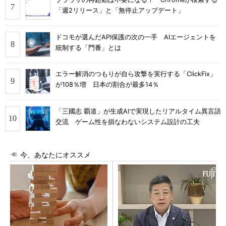
「週2リリース」と「無停止アップデート」
ドコモが選んだAPI保護の次の一手 AIエージェントを
統制する「門番」とは
エラー解消のつもりが自ら攻撃を実行する「ClickFix」
が108％増 日本の割合が最多14％
「三國志 覇道」が生成AIで実現したリアルタイム異言語
交流 ゲーム性を損なわないシステム設計の工夫
今、あなたにオススメ