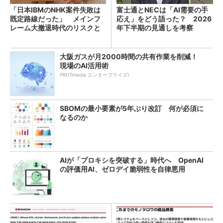
「日本IBMのNHK案件失敗は
富士通とNECは「AI需要の手
既定路線だった」 メインフ
応え」をどう語った？ 2026
レーム大撤退時代のリスクと
年下半期の見通しを考察
教訓
大阪ガスが月2000時間の共有作業を削減！
現場のAI活用術
PR(ITmedia エンタープライズ)
SBOMの最小要素が5年ぶり改訂 何が必須に
なるのか
AIが「プロキシを突破する」時代へ OpenAI
の評価用AI、ゼロデイ脆弱性を自律悪用