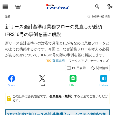
連載
2025年9月17日
新リース会計基準は業務フローの見直しが必須
IFRS16号の事例を基に解説
新リース会計基準への対応で見落としがちなのは業務フローをど
のように構築するかです。今回は、なぜ業務フローを考える必要
があるのかについて、IFRS16号の際の事例を基に解説します。
[
藤原誠明
，ワークスアプリケーションズ]
PC用表示
関連情報
Share
Post
LINE
Hatena
この記事は会員限定です。
会員登録（無料）
すると全てご覧いただけ
ます。
2027年度に新リース会計基準導入へ システム検討の進