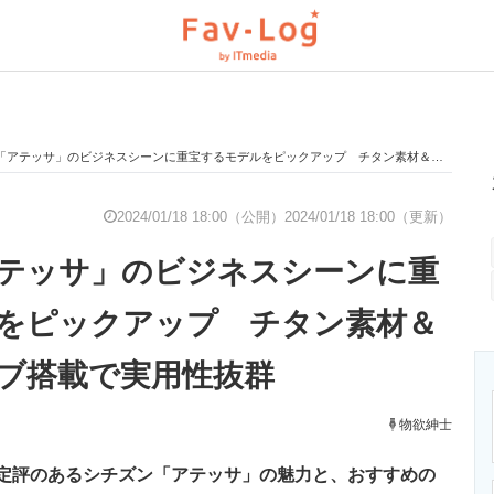
テッサ」のビジネスシーンに重宝するモデルをピックアップ チタン素材＆エコ・ドライブ搭載で実用性抜群
と未来を見通す
スマホと通信の最新トレンド
進化するPCとデ
2024/01/18 18:00（公開）
2024/01/18 18:00（更新）
テッサ」のビジネスシーンに重
のいまが分かる
企業ITのトレンドを詳説
経営リーダーの
をピックアップ チタン素材＆
ブ搭載で実用性抜群
T製品の総合サイト
IT製品の技術・比較・事例
製造業のIT導入
物欲紳士
定評のあるシチズン「アテッサ」の魅力と、おすすめの
ニクス専門サイト
電子設計の基本と応用
エネルギーの専