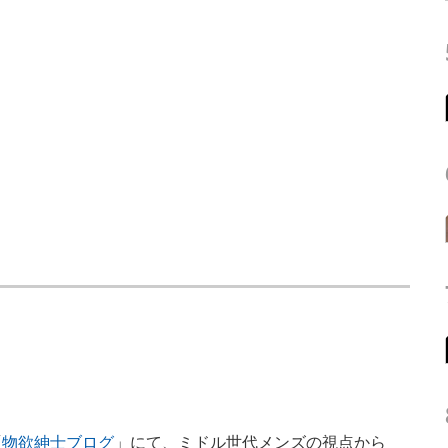
「
物欲紳士ブログ
」にて、ミドル世代メンズの視点から