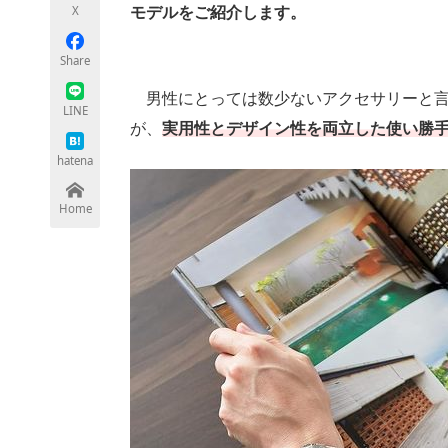
X
モデルをご紹介します。
Share
ちょっと気になるネットの話題
男性にとっては数少ないアクセサリーと
LINE
が、
実用性とデザイン性を両立した使い勝
hatena
Home