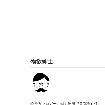
物欲紳士
物欲系ブロガー。理系出身で首都圏在住。