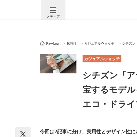
メディア
Fav-Log
>
腕時計
>
カジュアルウォッチ
>
シチズン「ア
注目記事を集めた総合ページ
ITの今
カジュアルウォッチ
シチズン「ア
ビジネスと働き方のヒント
AI活用
宝するモデル
エコ・ドライ
ITエンジニア向け専門サイト
企業向けI
今回は2記事に分け、実用性とデザイン性に
モノづくり技術者専門サイト
エレクトロ