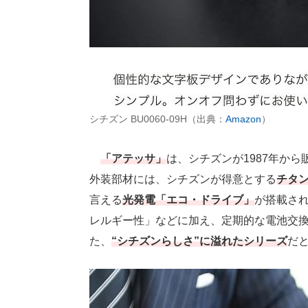
シチズン BU0060-09H（出典：
Amazon
）
「アテッサ」
は、シチズンが1987年か
外装部材には、シチズンが得意とする
チタ
言える
光発電「エコ・ドライブ」
が搭載さ
レルギー性」などに加え、定期的な電池交
た、
“シチズンらしさ”に溢れたシリーズ
だ