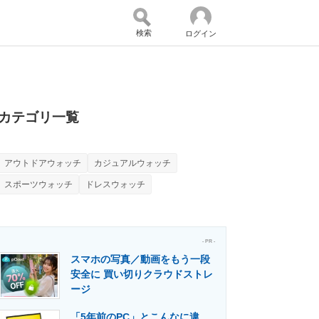
検索
ログイン
バイスの未来
好きが集まる 比べて選べる
カテゴリ一覧
アウトドアウォッチ
カジュアルウォッチ
コミュニティ
マーケ×ITの今がよく分かる
スポーツウォッチ
ドレスウォッチ
・活用を支援
- PR -
スマホの写真／動画をもう一段
安全に 買い切りクラウドストレ
ージ
門メディア
建設×テクノロジーの最前線
「5年前のPC」とこんなに違