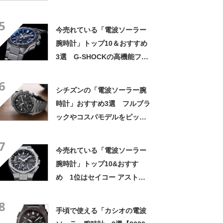
5
今売れている「電波ソーラー
腕時計」トップ10＆おすすめ
3選 G-SHOCKの高機能フル
メタルや、“新星”モチーフの
6
セイコーモデルも【2023年4
シチズンの「電波ソーラー腕
月版】
時計」おすすめ3選 フルブラ
ックやコスパモデルをピック
アップ【2026年8月版】
7
今売れている「電波ソーラー
腕時計」トップ10&おすす
め 1位はセイコー アストロ
ンのドレスウォッチ【2024年
8
4月版】
手頃で使える「カシオの電波