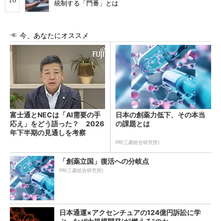
統制する「門番」とは
今、あなたにオススメ
富士通とNECは「AI需要の手
日本の創薬力低下、その本当
応え」をどう語った？ 2026
の課題とは
年下半期の見通しを考察
PR(三菱総合研究所)
「創薬立国」復活への分岐点
PR(三菱総合研究所)
日本通運×アクセンチュアの124億円訴訟に学