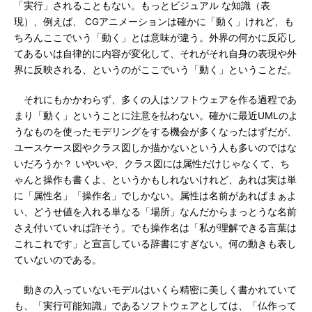
「実行」されることもない。もっとビジュアル な知識（表
現）、例えば、 CGアニメーションは確かに「動く」けれど、も
ちろんここでいう「動く」とは意味が違う。外界の何かに反応し
てあるいは自律的に内容が変化して、それがそれ自身の表現や外
界に反映される、というのがここでいう「動く」ということだ。
それにもかかわらず、多くの人はソフトウェアを作る過程であ
まり「動く」ということに注意を払わない。確かに最近UMLのよ
うなものを使ったモデリングをする機会が多くなったはずだが、
ユースケース図やクラス図しか描かないという人も多いのではな
いだろうか？ いやいや、クラス図には属性だけじゃなくて、ち
ゃんと操作も書くよ、というかもしれないけれど、あれは実は単
に「属性名」「操作名」でしかない。属性は名前があればまぁよ
い、どうせ値を入れる単なる「場所」なんだからまっとうな名前
さえ付いていれば許そう。でも操作名は「私が理解できる言葉は
これこれです」と宣言している辞書にすぎない。何の動きも表し
ていないのである。
動きの入っていないモデルはいくら精密に美しく書かれていて
も、「実行可能知識」であるソフトウェアとしては、「仏作って