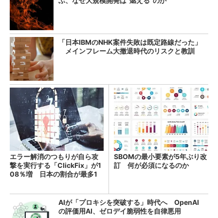
ぶ、なぜ大規模開発は“燃える”のか
「日本IBMのNHK案件失敗は既定路線だった」
メインフレーム大撤退時代のリスクと教訓
エラー解消のつもりが自ら攻
SBOMの最小要素が5年ぶり改
撃を実行する「ClickFix」が1
訂 何が必須になるのか
08％増 日本の割合が最多1
4％
AIが「プロキシを突破する」時代へ OpenAI
の評価用AI、ゼロデイ脆弱性を自律悪用