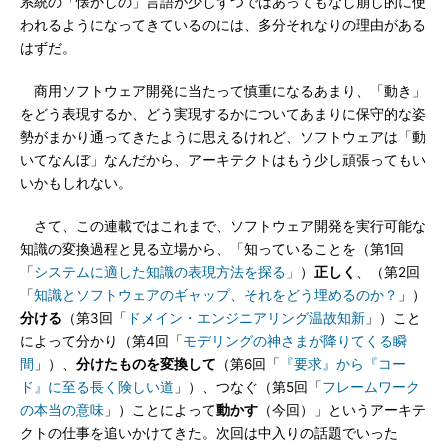
系統の「懐かしの」言語が少しずつではあってもなし崩し的に使
われるようになってきているのには、多分それなりの理由がある
はずだ。
商用ソフトウェア開発に当たって慎重になるあまり、「動き」
をどう表現するか、どう実現するかについてあまりに保守的な姿
勢がまかり通ってきたように思えるけれど、ソフトウェアは「動
いてなんぼ」なんだから、アーキテクトはもう少し頑張ってもい
いかもしれない。
さて、この連載ではこれまで、ソフトウェア開発を実行可能な
知識の変換過程と見る立場から、「知っていることを（第1回
「
システムに適した知識の表現方法を探る」
）
正しく
、（第2回
「
知識とソフトウェアのギャップ、それをどう埋めるのか？
」）
分ける
（第3回「
ドメイン・エンジニアリング温故知新
」）こと
によって分かり（第4回「
モデリングの神さまが降りてくる瞬
間
」）、
分けたものを変換して
（第6回「
『要求』から『コー
ド』に至る長く険しい道
」）、つなぐ（第5回「
フレームワーク
の本当の意味
」）ことによって
動かす
（今回）」というアーキテ
クトの仕事を追いかけてきた。次回は中入りの話題でいった