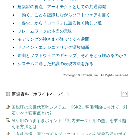
建築家の視点、アーキテクトとしての共通認識
「動く」ことを認識しながらソフトウェアを書く
「要求」から「コード」に至る長く険しい道
フレームワークの本当の意味
モデリングの神さまが降りてくる瞬間
ドメイン・エンジニアリング温故知新
知識とソフトウェアのギャップ、それをどう埋めるのか？
システムに適した知識の表現方法を探る
Copyright © ITmedia, Inc. All Rights Reserved.
関連資料（ホワイトペーパー）
PR
国税庁の次世代基幹システム「KSK2」稼働開始に向けて、対
応すべき変更点とは?
AI活用のつまずきポイント 「社内データ活用の壁」を乗り越
える方法とは
「入札市場」完全ガイドブック:メリットから資格取得のポイ