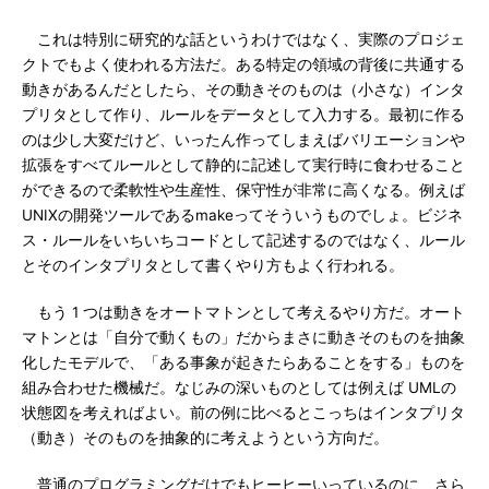
これは特別に研究的な話というわけではなく、実際のプロジェ
クトでもよく使われる方法だ。ある特定の領域の背後に共通する
動きがあるんだとしたら、その動きそのものは（小さな）インタ
プリタとして作り、ルールをデータとして入力する。最初に作る
のは少し大変だけど、いったん作ってしまえばバリエーションや
拡張をすべてルールとして静的に記述して実行時に食わせること
ができるので柔軟性や生産性、保守性が非常に高くなる。例えば
UNIXの開発ツールであるmakeってそういうものでしょ。ビジネ
ス・ルールをいちいちコードとして記述するのではなく、ルール
とそのインタプリタとして書くやり方もよく行われる。
もう 1 つは動きをオートマトンとして考えるやり方だ。オート
マトンとは「自分で動くもの」だからまさに動きそのものを抽象
化したモデルで、「ある事象が起きたらあることをする」ものを
組み合わせた機械だ。なじみの深いものとしては例えば UMLの
状態図を考えればよい。前の例に比べるとこっちはインタプリタ
（動き）そのものを抽象的に考えようという方向だ。
普通のプログラミングだけでもヒーヒーいっているのに、さら