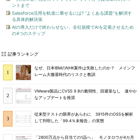
ントまで
Salesforce活用を軌道に乗せるには? “よくある課題”を解消す
る具体的解決策
AIの導入だけで終わらせない、全社規模でAIを定着させるため
の4つのステップ
記事ランキング
なぜ、日本IBMのNHK案件は失敗したのか？ メインフ
レーム大撤退時代のリスクと教訓
VMware製品にCVSS 9.8の脆弱性、回避策なし 速やか
なアップデートを推奨
従来型テストの限界があらわに 3915件のOSSを解析
して判明した「99.4％未報告」の実態
「2800万点から目当ての1品へ」 モノタロウが4カ月