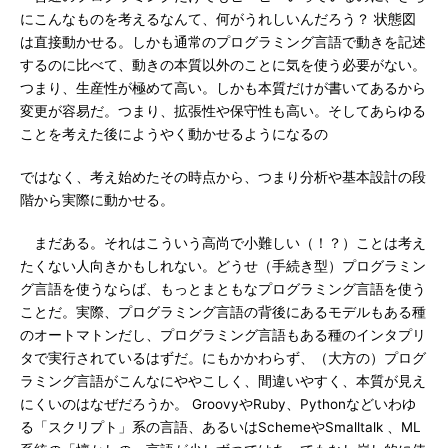
にこんなものを考えるなんて、何がうれしいんだろう？ 状態図
は直接動かせる。しかも通常のプログラミング言語で動きを記述
するのに比べて、動きの本質以外のことに気を使う必要がない。
つまり、生産性が極めて高い。しかも本質だけが書いてあるから
変更が容易だ。つまり、拡張性や保守性も高い。そしてあらゆる
ことを考えた後にようやく動かせるようになるの
ではなく、考え始めたその時点から、つまり分析や基本設計の段
階から実際に動かせる。
まだある。それはこういう高尚で小難しい（！？）ことは考え
たくない人向きかもしれない。どうせ（手続き型）プログラミン
グ言語を使うならば、もっとまともなプログラミング言語を使う
ことだ。実際、プログラミング言語の背後にあるモデルもある種
のオートマトンだし、プログラミング言語もある種のインタプリ
タで実行されているはずだ。にもかかわらず、（大方の）プログ
ラミング言語がこんなにややこしく、間違いやすく、本質が見え
にくいのはなぜだろうか。 GroovyやRuby、Pythonなどいわゆ
る「スクリプト」系の言語、あるいはSchemeやSmalltalk 、ML