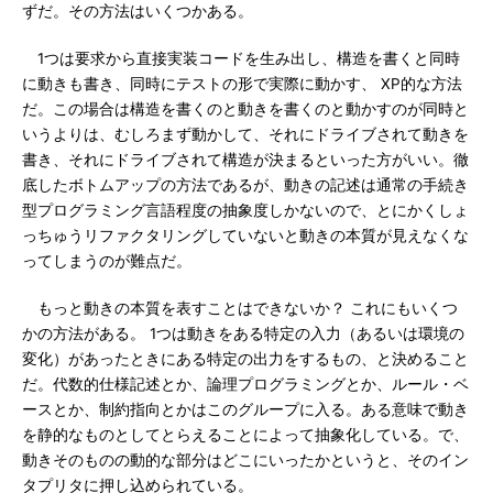
ずだ。その方法はいくつかある。
1つは要求から直接実装コードを生み出し、構造を書くと同時
に動きも書き、同時にテストの形で実際に動かす、 XP的な方法
だ。この場合は構造を書くのと動きを書くのと動かすのが同時と
いうよりは、むしろまず動かして、それにドライブされて動きを
書き、それにドライブされて構造が決まるといった方がいい。徹
底したボトムアップの方法であるが、動きの記述は通常の手続き
型プログラミング言語程度の抽象度しかないので、とにかくしょ
っちゅうリファクタリングしていないと動きの本質が見えなくな
ってしまうのが難点だ。
もっと動きの本質を表すことはできないか？ これにもいくつ
かの方法がある。 1つは動きをある特定の入力（あるいは環境の
変化）があったときにある特定の出力をするもの、と決めること
だ。代数的仕様記述とか、論理プログラミングとか、ルール・ベ
ースとか、制約指向とかはこのグループに入る。ある意味で動き
を静的なものとしてとらえることによって抽象化している。で、
動きそのものの動的な部分はどこにいったかというと、そのイン
タプリタに押し込められている。