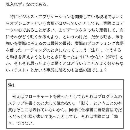
魂入れず」なのである。
特にビジネス・アプリケーションを開発している現場ではいく
らオブジェクトという言葉がはやっていたとしても、実際にはデ
ータ中心であることが多い。まずデータをきっちり定義して、次
にそれがどう動くか考えよう、というわけだ。だから動き、振る
舞いを実際に考えるのは最後の最後、実際のプログラミング言語
を使ったコーディングのときになってしまう（注1）。そうする
と動きを変えようとしたときに思ったようにいかない（保守）と
か、そもそも思ったように動くとはどういうことかよく分からな
い（テスト）とかいう事態に陥るのも当然の話でしょ？
注1
例えばフローチャートを使ったとしてもそれはプログラムの
ステップを書くのと大して違わない。「動く」ということの本
質はそこには表れていないから。同様に仕様書に自然言語でだ
らだらと仕様が書いてあったとしても、それは実際には「動
き」ではない。