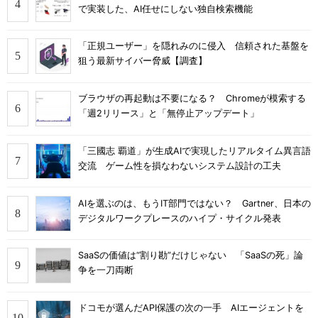
で実装した、AI任せにしない独自検索機能
「正規ユーザー」を隠れみのに侵入 信頼された基盤を
狙う最新サイバー脅威【調査】
ブラウザの再起動は不要になる？ Chromeが模索する
「週2リリース」と「無停止アップデート」
「三國志 覇道」が生成AIで実現したリアルタイム異言語
交流 ゲーム性を損なわないシステム設計の工夫
AIを選ぶのは、もうIT部門ではない？ Gartner、日本の
デジタルワークプレースのハイプ・サイクル発表
SaaSの価値は“割り勘”だけじゃない 「SaaSの死」論
争を一刀両断
ドコモが選んだAPI保護の次の一手 AIエージェントを