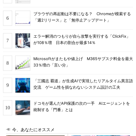
ブラウザの再起動は不要になる？ Chromeが模索する
「週2リリース」と「無停止アップデート」
エラー解消のつもりが自ら攻撃を実行する「ClickFix」
が108％増 日本の割合が最多14％
Microsoftがまたもや値上げ M365サブスク料金を最大
33％増の「言い分」
「三國志 覇道」が生成AIで実現したリアルタイム異言語
交流 ゲーム性を損なわないシステム設計の工夫
ドコモが選んだAPI保護の次の一手 AIエージェントを
統制する「門番」とは
今、あなたにオススメ