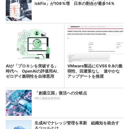
ickFix」が108％増 日本の割合が最多14％
AIが「プロキシを突破する」
VMware製品にCVSS 9.8の脆
時代へ OpenAIの評価用AI、
弱性、回避策なし 速やかな
ゼロデイ脆弱性を自律悪用
アップデートを推奨
「創薬立国」復活への分岐点
PR(三菱総合研究所)
生成AIでナレッジ管理を革新 組織知を統合す
るツールとは