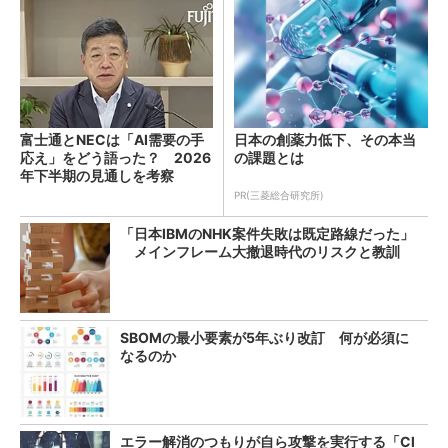
富士通とNECは「AI需要の手
日本の創薬力低下、その本当
応え」をどう語った？ 2026
の課題とは
年下半期の見通しを考察
PR(三菱総合研究所)
「日本IBMのNHK案件失敗は既定路線だった」
メインフレーム大撤退時代のリスクと教訓
SBOMの最小要素が5年ぶり改訂 何が必須に
なるのか
エラー解消のつもりが自ら攻撃を実行する「Cl