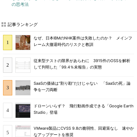
の思考法
記事ランキング
なぜ、日本IBMのNHK案件は失敗したのか？ メインフ
レーム大撤退時代のリスクと教訓
従来型テストの限界があらわに 3915件のOSSを解析
して判明した「99.4％未報告」の実態
SaaSの価値は“割り勘”だけじゃない 「SaaSの死」論
争を一刀両断
ドローンいらず？ 飛行動画作成できる「Google Earth
Studio」登場
VMware製品にCVSS 9.8の脆弱性、回避策なし 速やか
なアップデートを推奨