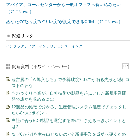
アバイア、コールセンターから一般オフィスへ食い込みたい
（＠ITNews）
あなたの“怒り度”や“キレ度”が測定できるCRM （＠ITNews）
関連リンク
インタラクティブ・インテリジェンス・インク
関連資料（ホワイトペーパー）
PR
経営層の「AI導入しろ」で予算破綻? 95%が陥る失敗と隠れコ
ストのわな
ものづくり企業が、自社技術や製品を起点とした新規事業開
発で成功を収めるには
12製品の比較で分かる、生産管理システム選定でチェックし
たい8つのポイント
自社に合うEDR製品を選定する際に押さえるべきポイントと
は?
なぜ0から1を生み出せないのか? 新規事業を成功へ導くため