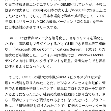
や日立情報通信エンジニアリングへOEM提供していたが、今後は
投資を増大させ、2008年の日本の売り上げを2007年の2倍以上に
したいという。そして、日本市場向け戦略の第1弾として、2007
年12月にリリースしたCICの最新バージョン「CIC 3.0」を完全
に日本語対応させてリリースする。
CIC 3.0では音声やデータを暗号化し、セキュリティを強化し
たほか、電話機をプラグインするだけで利用できる簡易設定機能
や、「Microsoft Office Communications Server」（OCS）との
連携などを強化した。モバイル向け機能では、Windows Mobile
デバイス向けに新しいクライアントを用意。外出先からでも容易
に使えるようになったという。
そして、CIC 3.0の最大の特徴がBPM（ビジネスプロセス管
理）の機能を取り入れたことだ。ビジネスプロセスを自動的に管
理できる機能を搭載したことで、簡単にプロセスフローを定義で
きるようになったほか、社員の業務が自動的に割り当てられ、さ
らに適切なフォームが提供されるようになったという。ブラウン
氏は、「BPM機能を取り入れたことで、従来のコールセンター向