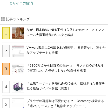
とサイロの解消
記事ランキング
なぜ、日本IBMのNHK案件は失敗したのか？ メインフ
レーム大撤退時代のリスクと教訓
VMware製品にCVSS 9.8の脆弱性、回避策なし 速やか
なアップデートを推奨
「2800万点から目当ての1品へ」 モノタロウが4カ月
で実装した、AI任せにしない独自検索機能
「正規ユーザー」を隠れみのに侵入 信頼された基盤を
狙う最新サイバー脅威【調査】
ブラウザの再起動は不要になる？ Chromeが模索する
「週2リリース」と「無停止アップデート」