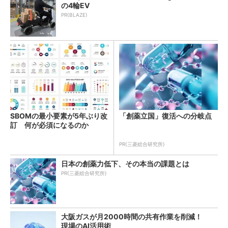
の4輪EV
PR(BLAZE)
SBOMの最小要素が5年ぶり改
「創薬立国」復活への分岐点
訂 何が必須になるのか
PR(三菱総合研究所)
日本の創薬力低下、その本当の課題とは
PR(三菱総合研究所)
大阪ガスが月2000時間の共有作業を削減！
現場のAI活用術