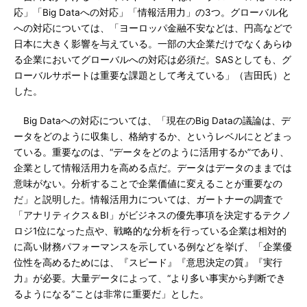
応」「Big Dataへの対応」「情報活用力」の3つ。グローバル化
への対応については、「ヨーロッパ金融不安などは、円高などで
日本に大きく影響を与えている。一部の大企業だけでなくあらゆ
る企業においてグローバルへの対応は必須だ。SASとしても、グ
ローバルサポートは重要な課題として考えている」（吉田氏）と
した。
Big Dataへの対応については、「現在のBig Dataの議論は、デ
ータをどのように収集し、格納するか、というレベルにとどまっ
ている。重要なのは、“データをどのように活用するか”であり、
企業として情報活用力を高める点だ。データはデータのままでは
意味がない。分析することで企業価値に変えることが重要なの
だ」と説明した。情報活用力については、ガートナーの調査で
「アナリティクス＆BI」がビジネスの優先事項を決定するテクノ
ロジ1位になった点や、戦略的な分析を行っている企業は相対的
に高い財務パフォーマンスを示している例などを挙げ、「企業優
位性を高めるためには、『スピード』『意思決定の質』『実行
力』が必要。大量データによって、“より多い事実から判断でき
るようになる”ことは非常に重要だ」とした。