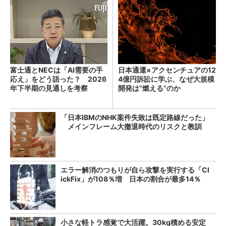
富士通とNECは「AI需要の手
日本通運×アクセンチュアの12
応え」をどう語った？ 2026
4億円訴訟に学ぶ、なぜ大規模
年下半期の見通しを考察
開発は“燃える”のか
「日本IBMのNHK案件失敗は既定路線だった」
メインフレーム大撤退時代のリスクと教訓
エラー解消のつもりが自ら攻撃を実行する「Cl
ickFix」が108％増 日本の割合が最多14％
小さな軽トラ感覚で大活躍。30kg積める安定