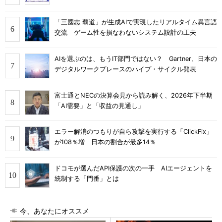
「三國志 覇道」が生成AIで実現したリアルタイム異言語
交流 ゲーム性を損なわないシステム設計の工夫
AIを選ぶのは、もうIT部門ではない？ Gartner、日本の
デジタルワークプレースのハイプ・サイクル発表
富士通とNECの決算会見から読み解く、2026年下半期
「AI需要」と「収益の見通し」
エラー解消のつもりが自ら攻撃を実行する「ClickFix」
が108％増 日本の割合が最多14％
ドコモが選んだAPI保護の次の一手 AIエージェントを
統制する「門番」とは
今、あなたにオススメ