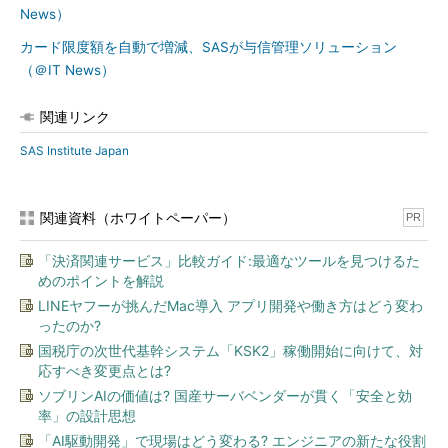
News）
カード限度額を自動で増減、SASが与信管理ソリューション
（＠IT News）
関連リンク
SAS Institute Japan
関連資料（ホワイトペーパー）
PR
「決済関連サービス」比較ガイド:最適なツールを見つけるた
めのポイントを解説
LINEヤフーが挑んだMac導入 アプリ開発や働き方はどう変わ
ったのか?
国税庁の次世代基幹システム「KSK2」稼働開始に向けて、対
応すべき変更点とは?
ソブリンAIの価値は? 国産サーバベンダーが貫く「安全と効
率」の設計思想
「AI駆動開発」で現場はどう変わる? エンジニアの新たな役割