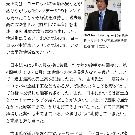
売上高は、ヨーロッパの金融不安などが
ありながらも“ビッグデータ”のトレンド
もあったことから好調を維持し、過去最
高の27.2億ドル（前年比12％増）を達
成。36年連続の増収増益も実現した。
SAS Institute Japan 代表取締
地域別に見ると、北米地域46％、ヨー
役社長兼北アジア地域統括責
ロッパ中近東アフリカ地域42％、アジ
任者 吉田仁志氏
ア太平洋地域12％だった。
日本法人は3月の震災後に苦戦したが年の後半から回復し、第
4四半期（10～12月）は地銀への大規模導入などを獲得したこと
で、過去最高の売上高を記録したという。吉田氏は、「震災やヨ
ーロッパの金融不安などもあるが、“危機のときこそ投資を”とし
て分析へ投資した顧客も多かった。また、日本においては富士通
とパートナーシップを結んだことが大きい。いままで直販で届か
なかった顧客にまで広がりを持てるようになった。すでに共同で
獲得した案件も出てきている。今後はさらに期待していきたい」
と業績を振り返った。
吉田氏が挙げる2012年のキーワードは、「グローバル化への対