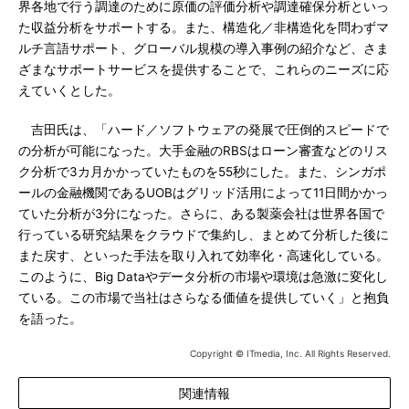
界各地で行う調達のために原価の評価分析や調達確保分析といっ
た収益分析をサポートする。また、構造化／非構造化を問わずマ
ルチ言語サポート、グローバル規模の導入事例の紹介など、さま
ざまなサポートサービスを提供することで、これらのニーズに応
えていくとした。
吉田氏は、「ハード／ソフトウェアの発展で圧倒的スピードで
の分析が可能になった。大手金融のRBSはローン審査などのリス
ク分析で3カ月かかっていたものを55秒にした。また、シンガポ
ールの金融機関であるUOBはグリッド活用によって11日間かかっ
ていた分析が3分になった。さらに、ある製薬会社は世界各国で
行っている研究結果をクラウドで集約し、まとめて分析した後に
また戻す、といった手法を取り入れて効率化・高速化している。
このように、Big Dataやデータ分析の市場や環境は急激に変化し
ている。この市場で当社はさらなる価値を提供していく」と抱負
を語った。
Copyright © ITmedia, Inc. All Rights Reserved.
関連情報