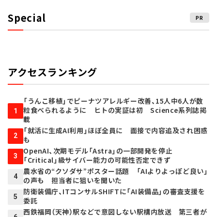
Special
PR
アクセスランキング
「うんこ移植」でピーナツアレルギー改善、15人中6人が数
粒食べられるように ヒトの実証は初 Science系列誌掲
1
載
「就活に生成AI利用」ほぼ全員に 面接で内容追及され困惑
2
も
OpenAI、次期モデル「Astra」の一部開発を停止
3
「Critical」級サイバー能力の可能性否定できず
農水省の“クソダサ”ポスター話題 「AIよりよっぽど良い」
4
の声も 担当者に狙いを聞いた
防衛装備庁、ITコンサルSHIFTに「AI装備品」の審査支援を
5
委託
西鉄福岡（天神）駅などで意図しない駅構内放送 第三者が