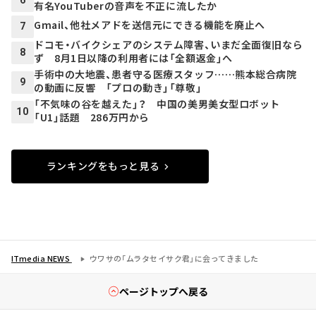
6
有名YouTuberの音声を不正に流したか
Gmail、他社メアドを送信元にできる機能を廃止へ
7
ドコモ・バイクシェアのシステム障害、いまだ全面復旧なら
8
ず 8月1日以降の利用者には「全額返金」へ
手術中の大地震、患者守る医療スタッフ……熊本総合病院
9
の動画に反響 「プロの動き」「尊敬」
「不気味の谷を越えた」？ 中国の美男美女型ロボット
10
「U1」話題 286万円から
ランキングをもっと見る
ITmedia NEWS
ウワサの「ムラタセイサク君」に会ってきました
ページトップへ戻る