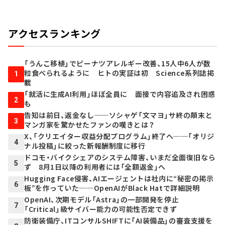
アクセスランキング
「うんこ移植」でピーナツアレルギー改善、15人中6人が数
粒食べられるように ヒトの実証は初 Science系列誌掲
1
載
「就活に生成AI利用」ほぼ全員に 面接で内容追及され困惑
2
も
告知は前日、返金なし──ソシャゲ「文マヨ」サ終の顛末と
3
マンガ家を驚かせたファンの嘆きとは？
X、「クリエイター収益分配プログラム」終了へ──「オリジ
4
ナル投稿」に絞った新報酬制度に移行
ドコモ・バイクシェアのシステム障害、いまだ全面復旧なら
5
ず 8月1日以降の利用者には「全額返金」へ
Hugging Face侵害、AIエージェントは社内に“秘密の掲示
6
板”を作っていた──OpenAIがBlack Hatで詳細説明
OpenAI、次期モデル「Astra」の一部開発を停止
7
「Critical」級サイバー能力の可能性否定できず
防衛装備庁、ITコンサルSHIFTに「AI装備品」の審査支援を