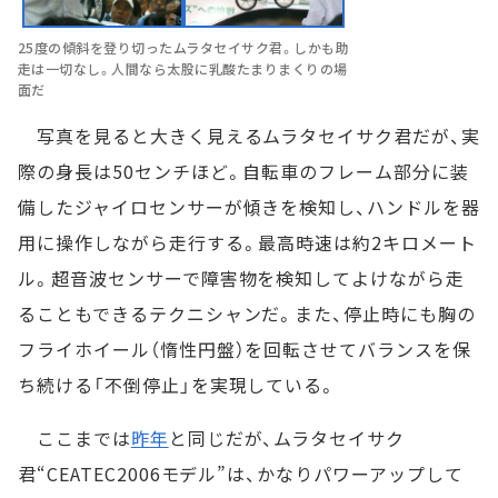
25度の傾斜を登り切ったムラタセイサク君。しかも助
走は一切なし。人間なら太股に乳酸たまりまくりの場
面だ
写真を見ると大きく見えるムラタセイサク君だが、実
際の身長は50センチほど。自転車のフレーム部分に装
備したジャイロセンサーが傾きを検知し、ハンドルを器
用に操作しながら走行する。最高時速は約2キロメート
ル。超音波センサーで障害物を検知してよけながら走
ることもできるテクニシャンだ。また、停止時にも胸の
フライホイール（惰性円盤）を回転させてバランスを保
ち続ける「不倒停止」を実現している。
ここまでは
昨年
と同じだが、ムラタセイサク
君“CEATEC2006モデル”は、かなりパワーアップして