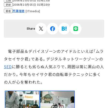
2006年10月05日 01時13分
公開
2006年10月05日 01時28分
更新
芹澤隆徳
[ITmedia]
著者
Share
電子部品＆デバイスゾーンのアイドルといえば「ムラ
タセイサク君」である。デジタルネットワークゾーンの
SED
に勝るとも劣らぬ人気ぶりで、周囲は常に黒山の人
だかり。今年もセイサク君の自転車テクニックに多く
の人が心を奪われた。