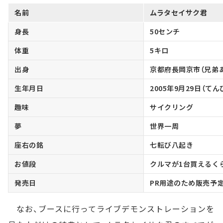
名前
ムラタセイサク君
身長
50センチ
体重
5キロ
出身
京都府長岡京市（兄弟
生年月日
2005年9月29日（てん
趣味
サイクリング
夢
世界一周
座右の銘
七転び八起き
お値段
クルマが1台買えるく
発売日
PR用途のため販売予
なお、ブースに行ってライブデモンストレーションを