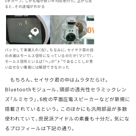
S字カーブ。しかも幅が狭い平均台走行だ。上から見
ると、その道幅がわかる
バックして車庫入れ（左）。ちなみに、セイサク君の目
の点滅はモールス信号になっているのだが（マジで）、
モールス信号といえば「へ」が“ト”であることしか思
い出せない筆者には解読できなかった
もちろん、セイサク君の中はムラタだらけ。
Bluetoothモジュール、頭部の透光性セラミックレン
ズ「ルミセラ」、6枚の平面圧電スピーカーなどが新規に
搭載されているという。このほかにも汎用部品が多数
使われていて、庶民派アイドルの素養も十分だ。気にな
るプロフィールは下記の通り。