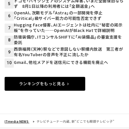
ドコモ・バイクシェアのシステム障害、いまだ全面復旧なら
5
ず 8月1日以降の利用者には「全額返金」へ
OpenAI、次期モデル「Astra」の一部開発を停止
6
「Critical」級サイバー能力の可能性否定できず
Hugging Face侵害、AIエージェントは社内に“秘密の掲示
7
板”を作っていた──OpenAIがBlack Hatで詳細説明
防衛装備庁、ITコンサルSHIFTに「AI装備品」の審査支援を
8
委託
西鉄福岡（天神）駅などで意図しない駅構内放送 第三者が
9
有名YouTuberの音声を不正に流したか
Gmail、他社メアドを送信元にできる機能を廃止へ
10
ランキングをもっと見る
ITmedia NEWS
テレビチューナー内蔵、新“どこでも眼鏡テレビっ子”