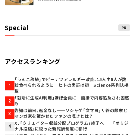
Special
PR
アクセスランキング
「うんこ移植」でピーナツアレルギー改善、15人中6人が数
粒食べられるように ヒトの実証は初 Science系列誌掲
1
載
「就活に生成AI利用」ほぼ全員に 面接で内容追及され困惑
2
も
告知は前日、返金なし──ソシャゲ「文マヨ」サ終の顛末と
3
マンガ家を驚かせたファンの嘆きとは？
X、「クリエイター収益分配プログラム」終了へ──「オリジ
4
ナル投稿」に絞った新報酬制度に移行