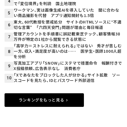
4
で「変位境界」を判読 国土地理院
ワークマン、実は画像生成AIを導入していた 間に合わな
5
い商品撮影を代替 アプリ通知開封も1.5倍
東大、60代教授を懲戒処分 サイトのHTMLソースに“不適
6
切な言葉” 「六四天安門」問題が理由と毎日報道
管理アカウントを手順書に誤記載――東芝テック、顧客情報38
7
万件が特定の1社から閲覧できる状態に
「高学力＝ストレスに耐えられる」ではない 秀才が苦しむ
一方、収入・満足度が高いのは…… 医学生・医師1000人超
8
を分析
写真加工アプリ「SNOW」にステマで措置命令 報酬付きで
9
X投稿依頼、広告表示なし 消費者庁
「Xであなたをブロックした人が分かる」サイト拡散 ソー
10
スコードを見たら、IDとパスワード外部送信
ランキングをもっと見る