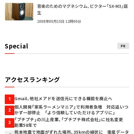
音楽のためのマグネシウム、ビクター「SX-M3」誕
生
2008年05月15日 12時00分
Special
PR
アクセスランキング
Gmail、他社メアドを送信元にできる機能を廃止へ
1
個人開発「家系ラーメンマニア」で利用者急増 対応追いつ
2
かず一部停止 「より信頼していただけるアプリに」
「プチプチ」の川上産業、「プチプチ株式会社」に社名変更
3
創業58年で
熊本地震で地面がずれた場所、35kmの線状に 衛星データ