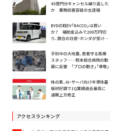
43億円分キャンセル繰り返した
か 業務妨害容疑の女逮捕
BYDの軽EV「RACCO」は買い
か？ 補助金込みで200万円切
り、競合の日産・ホンダが受ける
衝撃
手術中の大地震、患者守る医療
スタッフ……熊本総合病院の動
画に反響 「プロの動き」「尊敬」
味の素、AI・サーバ向け半導体基
板材好調で1Q業績過去最高に
通期上方修正
アクセスランキング