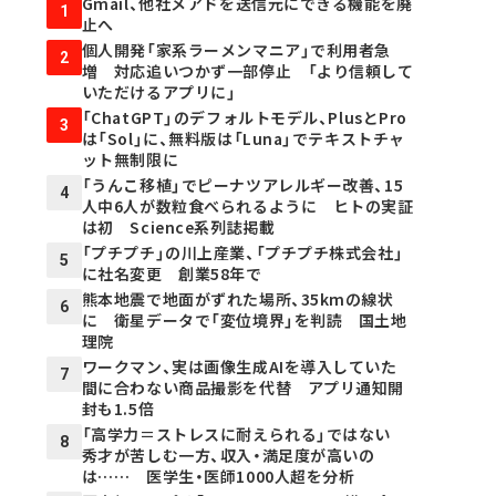
Gmail、他社メアドを送信元にできる機能を廃
1
止へ
個人開発「家系ラーメンマニア」で利用者急
2
増 対応追いつかず一部停止 「より信頼して
いただけるアプリに」
「ChatGPT」のデフォルトモデル、PlusとPro
3
は「Sol」に、無料版は「Luna」でテキストチャ
ット無制限に
「うんこ移植」でピーナツアレルギー改善、15
4
人中6人が数粒食べられるように ヒトの実証
は初 Science系列誌掲載
「プチプチ」の川上産業、「プチプチ株式会社」
5
に社名変更 創業58年で
熊本地震で地面がずれた場所、35kmの線状
6
に 衛星データで「変位境界」を判読 国土地
理院
ワークマン、実は画像生成AIを導入していた
7
間に合わない商品撮影を代替 アプリ通知開
封も1.5倍
「高学力＝ストレスに耐えられる」ではない
8
秀才が苦しむ一方、収入・満足度が高いの
は…… 医学生・医師1000人超を分析