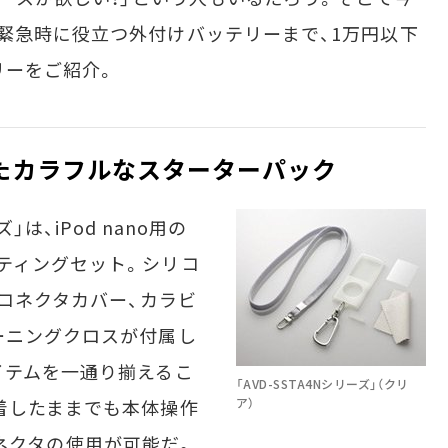
緊急時に役立つ外付けバッテリーまで、1万円以下
リーをご紹介。
たカラフルなスターターパック
」は、iPod nano用の
ティングセット。シリコ
kコネクタカバー、カラビ
ーニングクロスが付属し
イテムを一通り揃えるこ
「AVD-SSTA4Nシリーズ」（クリ
着したままでも本体操作
ア）
kコネクタの使用が可能だ。