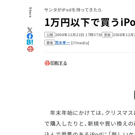
サンタがiPodを持ってきたら
Share
1万円以下で買うiP
2008年12月22日 17時37分
2008年12月
公開
更新
荒木孝一
[ITmedia]
著者
印刷する
年末年始にかけては、クリスマス
で購入したりと、新規や買い換えのi
込んで愛着のあるiPodに「新しい