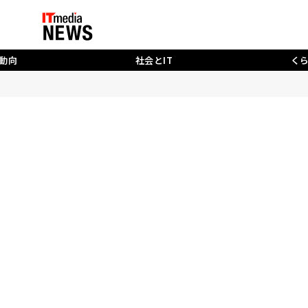
動向
社会とIT
く