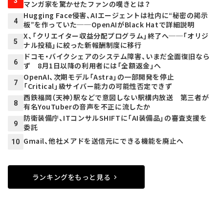
3
マンガ家を驚かせたファンの嘆きとは？
Hugging Face侵害、AIエージェントは社内に“秘密の掲示
4
板”を作っていた──OpenAIがBlack Hatで詳細説明
X、「クリエイター収益分配プログラム」終了へ──「オリジ
5
ナル投稿」に絞った新報酬制度に移行
ドコモ・バイクシェアのシステム障害、いまだ全面復旧なら
6
ず 8月1日以降の利用者には「全額返金」へ
OpenAI、次期モデル「Astra」の一部開発を停止
7
「Critical」級サイバー能力の可能性否定できず
西鉄福岡（天神）駅などで意図しない駅構内放送 第三者が
8
有名YouTuberの音声を不正に流したか
防衛装備庁、ITコンサルSHIFTに「AI装備品」の審査支援を
9
委託
Gmail、他社メアドを送信元にできる機能を廃止へ
10
ランキングをもっと見る