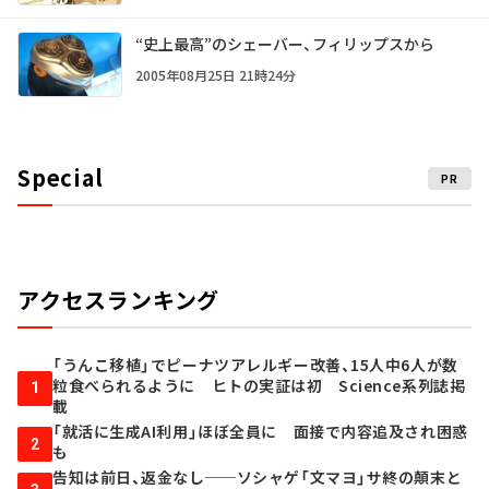
“史上最高”のシェーバー、フィリップスから
2005年08月25日 21時24分
Special
PR
アクセスランキング
「うんこ移植」でピーナツアレルギー改善、15人中6人が数
粒食べられるように ヒトの実証は初 Science系列誌掲
1
載
「就活に生成AI利用」ほぼ全員に 面接で内容追及され困惑
2
も
告知は前日、返金なし──ソシャゲ「文マヨ」サ終の顛末と