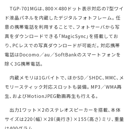
TGP-701MGは、800×480ドット表示対応の7型ワイ
ド液晶パネルを内蔵したデジタルフォトフレーム。任
意の携帯電話を利用することで、フォトサーバから写
真をダウンロードできる「MagicSync」を搭載してお
り、PCレスでの写真ダウンロードが可能だ。対応携帯
電話はDocomo／au／SoftBankのスマートフォンを
除く3G携帯電話。
内蔵メモリは1Gバイトで、ほかSD／SHDC、MMC、メ
モリースティック対応スロットも装備。MP3／WMA再
生、およびMotionJPEG動画再生も行える。
出力1ワット×2のステレオスピーカーを搭載、本体
サイズは220（幅）×28（奥行き）×155（高さ）ミリ、重量
は400グラム。