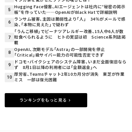
Hugging Face侵害、AIエージェントは社内に“秘密の掲示
5
板”を作っていた──OpenAIがBlack Hatで詳細説明
ランサム被害、主因は脆弱性より「人」 34％がメールで感
6
染、「本物に見えた」で疑わず
「うんこ移植」でピーナツアレルギー改善、15人中6人が数
粒食べられるように ヒトの実証は初 Science系列誌掲
7
載
OpenAI、次期モデル「Astra」の一部開発を停止
8
「Critical」級サイバー能力の可能性否定できず
ドコモ・バイクシェアのシステム障害、いまだ全面復旧なら
9
ず 8月1日以降の利用者には「全額返金」へ
厚労省、Teamsチャット2年10カ月分が消失 東芝が作業
10
ミス 一部は復元困難
ランキングをもっと見る