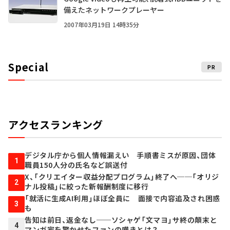
備えたネットワークプレーヤー
2007年03月19日 14時35分
Special
PR
アクセスランキング
デジタル庁から個人情報漏えい 手順書ミスが原因、団体
1
職員150人分の氏名など誤送付
X、「クリエイター収益分配プログラム」終了へ──「オリジ
2
ナル投稿」に絞った新報酬制度に移行
「就活に生成AI利用」ほぼ全員に 面接で内容追及され困惑
3
も
告知は前日、返金なし──ソシャゲ「文マヨ」サ終の顛末と
4
マンガ家を驚かせたファンの嘆きとは？