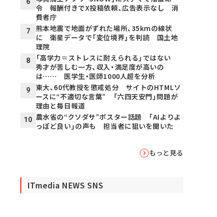
6
令 報酬付きでX投稿依頼、広告表示なし 消
費者庁
熊本地震で地面がずれた場所、35kmの線状
7
に 衛星データで「変位境界」を判読 国土地
理院
「高学力＝ストレスに耐えられる」ではない
8
秀才が苦しむ一方、収入・満足度が高いの
は…… 医学生・医師1000人超を分析
東大、60代教授を懲戒処分 サイトのHTMLソ
9
ースに“不適切な言葉” 「六四天安門」問題が
理由と毎日報道
農水省の“クソダサ”ポスター話題 「AIよりよ
10
っぽど良い」の声も 担当者に狙いを聞いた
もっと見る
ITmedia NEWS SNS