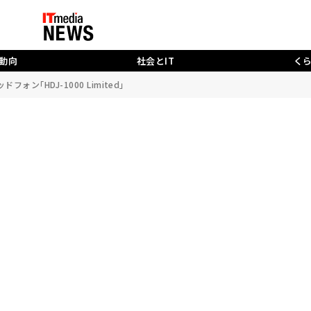
動向
社会とIT
く
ン｢HDJ-1000 Limited｣