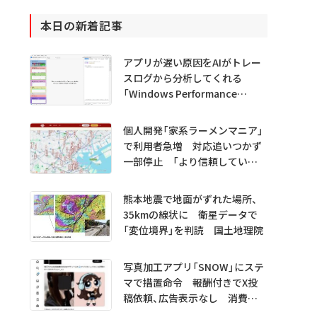
本日の新着記事
アプリが遅い原因をAIがトレー
スログから分析してくれる
「Windows Performance
Analyzer MCP」 Microsoftが
プレビュー公開
個人開発「家系ラーメンマニア」
で利用者急増 対応追いつかず
一部停止 「より信頼していた
だけるアプリに」
熊本地震で地面がずれた場所、
35kmの線状に 衛星データで
「変位境界」を判読 国土地理院
写真加工アプリ「SNOW」にステ
マで措置命令 報酬付きでX投
稿依頼、広告表示なし 消費者
庁