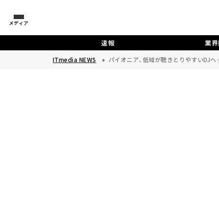
メディア
速報
業界
ITmedia NEWS
パイオニア、低域が聴きとりやすいDJヘッドフォ