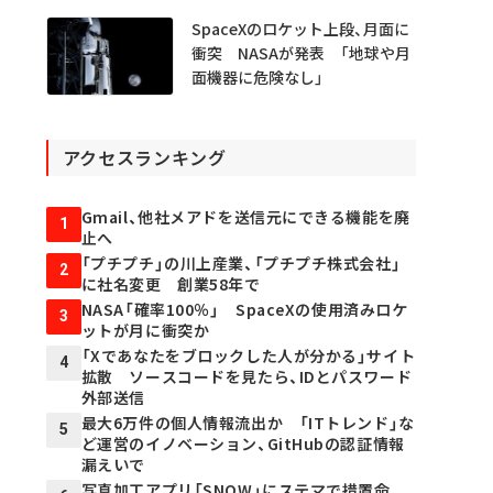
SpaceXのロケット上段、月面に
衝突 NASAが発表 「地球や月
面機器に危険なし」
アクセスランキング
Gmail、他社メアドを送信元にできる機能を廃
1
止へ
「プチプチ」の川上産業、「プチプチ株式会社」
2
に社名変更 創業58年で
NASA「確率100％」 SpaceXの使用済みロケ
3
ットが月に衝突か
「Xであなたをブロックした人が分かる」サイト
4
拡散 ソースコードを見たら、IDとパスワード
外部送信
最大6万件の個人情報流出か 「ITトレンド」な
5
ど運営のイノベーション、GitHubの認証情報
漏えいで
写真加工アプリ「SNOW」にステマで措置命