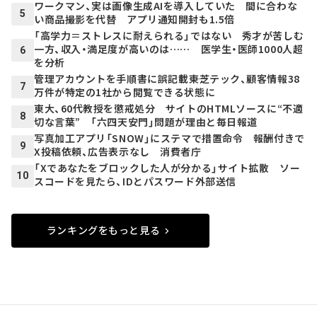
ワークマン、実は画像生成AIを導入していた 間に合わな
5
い商品撮影を代替 アプリ通知開封も1.5倍
「高学力＝ストレスに耐えられる」ではない 秀才が苦しむ
一方、収入・満足度が高いのは…… 医学生・医師1000人超
6
を分析
管理アカウントを手順書に誤記載――東芝テック、顧客情報38
7
万件が特定の1社から閲覧できる状態に
東大、60代教授を懲戒処分 サイトのHTMLソースに“不適
8
切な言葉” 「六四天安門」問題が理由と毎日報道
写真加工アプリ「SNOW」にステマで措置命令 報酬付きで
9
X投稿依頼、広告表示なし 消費者庁
「Xであなたをブロックした人が分かる」サイト拡散 ソー
10
スコードを見たら、IDとパスワード外部送信
ランキングをもっと見る