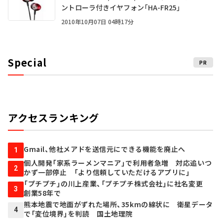
ントローラ付きイヤフォン「HA-FR25」
2010年10月07日 04時17分
Special
PR
アクセスランキング
Gmail、他社メアドを送信元にできる機能を廃止へ
1
個人開発「家系ラーメンマニア」で利用者急増 対応追いつ
2
かず一部停止 「より信頼していただけるアプリに」
「プチプチ」の川上産業、「プチプチ株式会社」に社名変更
3
創業58年で
熊本地震で地面がずれた場所、35kmの線状に 衛星データ
4
で「変位境界」を判読 国土地理院