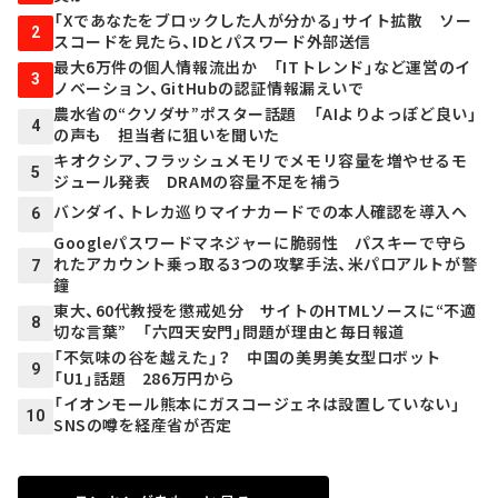
「Xであなたをブロックした人が分かる」サイト拡散 ソー
2
スコードを見たら、IDとパスワード外部送信
最大6万件の個人情報流出か 「ITトレンド」など運営のイ
3
ノベーション、GitHubの認証情報漏えいで
農水省の“クソダサ”ポスター話題 「AIよりよっぽど良い」
4
の声も 担当者に狙いを聞いた
キオクシア、フラッシュメモリでメモリ容量を増やせるモ
5
ジュール発表 DRAMの容量不足を補う
バンダイ、トレカ巡りマイナカードでの本人確認を導入へ
6
Googleパスワードマネジャーに脆弱性 パスキーで守ら
れたアカウント乗っ取る3つの攻撃手法、米パロアルトが警
7
鐘
東大、60代教授を懲戒処分 サイトのHTMLソースに“不適
8
切な言葉” 「六四天安門」問題が理由と毎日報道
「不気味の谷を越えた」？ 中国の美男美女型ロボット
9
「U1」話題 286万円から
「イオンモール熊本にガスコージェネは設置していない」
10
SNSの噂を経産省が否定