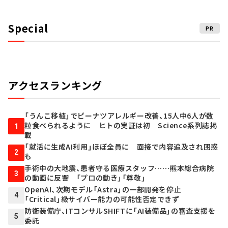
Special
PR
アクセスランキング
「うんこ移植」でピーナツアレルギー改善、15人中6人が数
粒食べられるように ヒトの実証は初 Science系列誌掲
1
載
「就活に生成AI利用」ほぼ全員に 面接で内容追及され困惑
2
も
手術中の大地震、患者守る医療スタッフ……熊本総合病院
3
の動画に反響 「プロの動き」「尊敬」
OpenAI、次期モデル「Astra」の一部開発を停止
4
「Critical」級サイバー能力の可能性否定できず
防衛装備庁、ITコンサルSHIFTに「AI装備品」の審査支援を
5
委託