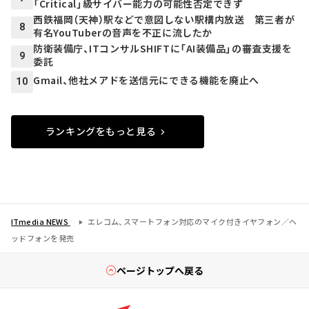
「Critical」級サイバー能力の可能性否定できず
西鉄福岡（天神）駅などで意図しない駅構内放送 第三者が
8
有名YouTuberの音声を不正に流したか
防衛装備庁、ITコンサルSHIFTに「AI装備品」の審査支援を
9
委託
Gmail、他社メアドを送信元にできる機能を廃止へ
10
ランキングをもっと見る
ITmedia NEWS
エレコム、スマートフォン対応のマイク付きイヤフォン／ヘ
ッドフォンを発売
ページトップへ戻る