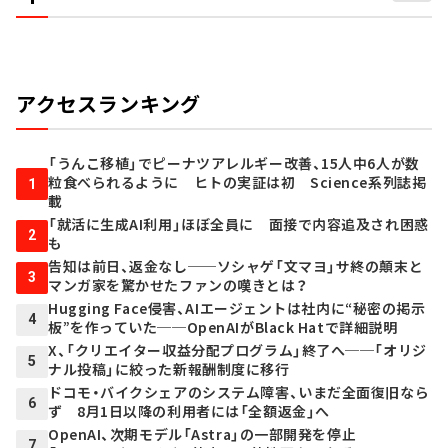
アクセスランキング
「うんこ移植」でピーナツアレルギー改善、15人中6人が数
粒食べられるように ヒトの実証は初 Science系列誌掲
1
載
「就活に生成AI利用」ほぼ全員に 面接で内容追及され困惑
2
も
告知は前日、返金なし──ソシャゲ「文マヨ」サ終の顛末と
3
マンガ家を驚かせたファンの嘆きとは？
Hugging Face侵害、AIエージェントは社内に“秘密の掲示
4
板”を作っていた──OpenAIがBlack Hatで詳細説明
X、「クリエイター収益分配プログラム」終了へ──「オリジ
5
ナル投稿」に絞った新報酬制度に移行
ドコモ・バイクシェアのシステム障害、いまだ全面復旧なら
6
ず 8月1日以降の利用者には「全額返金」へ
OpenAI、次期モデル「Astra」の一部開発を停止
7