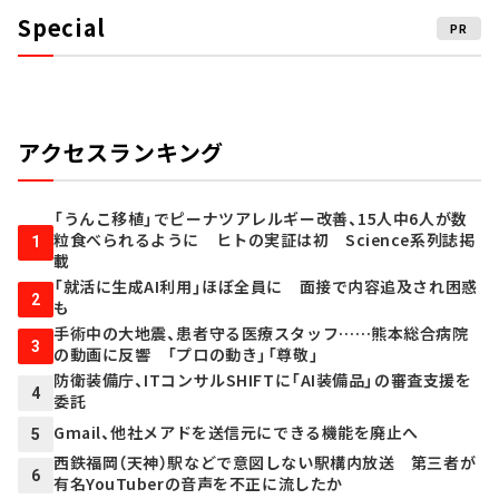
Special
PR
アクセスランキング
「うんこ移植」でピーナツアレルギー改善、15人中6人が数
粒食べられるように ヒトの実証は初 Science系列誌掲
1
載
「就活に生成AI利用」ほぼ全員に 面接で内容追及され困惑
2
も
手術中の大地震、患者守る医療スタッフ……熊本総合病院
3
の動画に反響 「プロの動き」「尊敬」
防衛装備庁、ITコンサルSHIFTに「AI装備品」の審査支援を
4
委託
Gmail、他社メアドを送信元にできる機能を廃止へ
5
西鉄福岡（天神）駅などで意図しない駅構内放送 第三者が
6
有名YouTuberの音声を不正に流したか