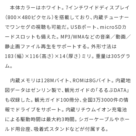
本体カラーはホワイト。7インチワイドディスプレイ
（800×480ピクセル）を搭載しており、内蔵チューナー
でワンセグの視聴も可能だ。USBポート、microSDカ
ードスロットも備えた。MP3/WMAなどの音楽／動画／
静止画ファイル再生をサポートする。外形寸法は
183（幅）×116（高さ）×14（厚さ）ミリ。重量は305グラ
ム。
内蔵メモリは128Mバイト、ROMは8Gバイト。内蔵地
図データはゼンリン製で、観光ガイドの「るるぶDATA」
も収録した。観光ガイド100冊分、全国3万3000件の情
報でドライブをサポート。内蔵リチウムイオン充電池
による駆動時間は最大約3時間。シガーケーブルやホー
ルド用台座、吸着式スタンドなどが付属する。