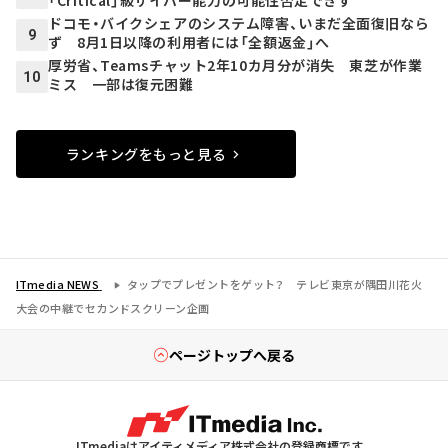
「Critical」級サイバー能力の可能性否定できず
ドコモ・バイクシェアのシステム障害、いまだ全面復旧なら
9
ず 8月1日以降の利用者には「全額返金」へ
厚労省、Teamsチャット2年10カ月分が消失 東芝が作業
10
ミス 一部は復元困難
ランキングをもっと見る
ITmedia NEWS
タップでプレゼントをゲット？ テレビ東京が隅田川花火
大会の中継でセカンドスクリーン企画
ページトップへ戻る
ITmediaはアイティメディア株式会社の登録商標です。