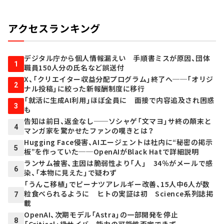
アクセスランキング
デジタル庁から個人情報漏えい 手順書ミスが原因、団体
1
職員150人分の氏名など誤送付
X、「クリエイター収益分配プログラム」終了へ──「オリジ
2
ナル投稿」に絞った新報酬制度に移行
「就活に生成AI利用」ほぼ全員に 面接で内容追及され困惑
3
も
告知は前日、返金なし──ソシャゲ「文マヨ」サ終の顛末と
4
マンガ家を驚かせたファンの嘆きとは？
Hugging Face侵害、AIエージェントは社内に“秘密の掲示
5
板”を作っていた──OpenAIがBlack Hatで詳細説明
ランサム被害、主因は脆弱性より「人」 34％がメールで感
6
染、「本物に見えた」で疑わず
「うんこ移植」でピーナツアレルギー改善、15人中6人が数
粒食べられるように ヒトの実証は初 Science系列誌掲
7
載
OpenAI、次期モデル「Astra」の一部開発を停止
8