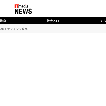
動向
社会とIT
く
ル型イヤフォンを発売