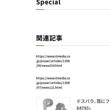
Special
関連記事
https://www.itmedia.co
.jp/pcuser/articles/1308
/09/news034.html
https://www.itmedia.co
.jp/pcuser/articles/1308
/07/news121.html
ドスパラ、耳にフ
84793」