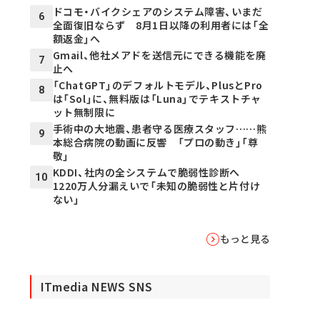
ドコモ・バイクシェアのシステム障害、いまだ
6
全面復旧ならず 8月1日以降の利用者には「全
額返金」へ
Gmail、他社メアドを送信元にできる機能を廃
7
止へ
「ChatGPT」のデフォルトモデル、PlusとPro
8
は「Sol」に、無料版は「Luna」でテキストチャ
ット無制限に
手術中の大地震、患者守る医療スタッフ……熊
9
本総合病院の動画に反響 「プロの動き」「尊
敬」
KDDI、社内の全システムで脆弱性診断へ
10
1220万人分漏えいで「未知の脆弱性と片付け
ない」
もっと見る
ITmedia NEWS SNS