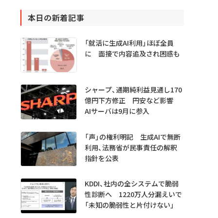
本日の新着記事
「就活に生成AI利用」ほぼ全員
に 面接で内容追及され困惑も
シャープ、通期純利益見通し170
億円下方修正 円安など影響
AIサーバは9月に参入
「声」の権利明記 生成AIで無断
利用、法務省が民事責任の解釈
指針を公表
KDDI、社内の全システムで脆弱
性診断へ 1220万人分漏えいで
「未知の脆弱性と片付けない」