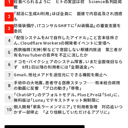
粒食べられるように ヒトの実証は初 Science系列誌掲
1
載
「就活に生成AI利用」ほぼ全員に 面接で内容追及され困惑
2
も
防衛装備庁、ITコンサルSHIFTに「AI装備品」の審査支援を
3
委託
「配信システムをAIで自作したアイドル」こと宮本佳林さ
4
ん、Cloudflare Workersの開発者イベントに登壇へ
西鉄福岡（天神）駅などで意図しない駅構内放送 第三者が
5
有名YouTuberの音声を不正に流したか
ドコモ・バイクシェアのシステム障害、いまだ全面復旧なら
6
ず 8月1日以降の利用者には「全額返金」へ
Gmail、他社メアドを送信元にできる機能を廃止へ
7
手術中の大地震、患者守る医療スタッフ……熊本総合病院
8
の動画に反響 「プロの動き」「尊敬」
「ChatGPT」のデフォルトモデル、PlusとProは「Sol」に、
9
無料版は「Luna」でテキストチャット無制限に
個人開発「家系ラーメンマニア」で利用者急増 対応追いつ
10
かず一部停止 「より信頼していただけるアプリに」