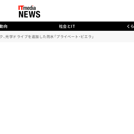
動向
社会とIT
く
ック、光学ドライブを追加した防水「プライベート・ビエラ」