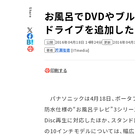
Share
お風呂でDVDやブル
ドライブを追加した
2016年04月18日 14時24分
2016年04月
公開
更新
芹澤隆徳
[ITmedia]
著者
印刷する
パナソニックは4月18日、ポータ
防水仕様の“お風呂テレビ”3シリーズ
Disc再生に対応したほか、スタン
の10インチモデルについては、幅