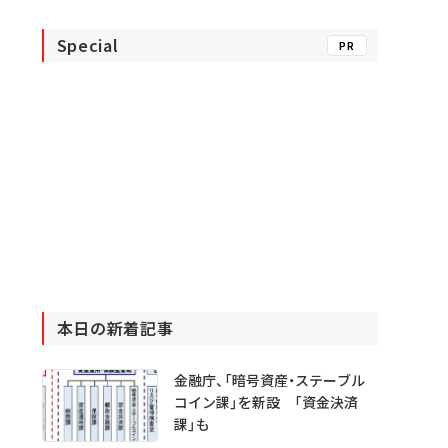
Special
PR
本日の新着記事
金融庁、「暗号資産・ステーブル
コイン課」を新設 「資金決済
課」も