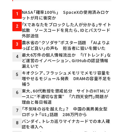
NASA「確率100％」 SpaceXの使用済みロケ
1
ットが月に衝突か
「Xであなたをブロックした人が分かる」サイト
2
拡散 ソースコードを見たら、IDとパスワード
外部送信
農水省の“クソダサ”ポスター話題 「AIよりよ
3
っぽど良い」の声も 担当者に狙いを聞いた
最大6万件の個人情報流出か 「ITトレンド」な
4
ど運営のイノベーション、GitHubの認証情報
漏えいで
キオクシア、フラッシュメモリでメモリ容量を
5
増やせるモジュール発表 DRAMの容量不足を
補う
東大、60代教授を懲戒処分 サイトのHTMLソ
6
ースに“不適切な言葉” 「六四天安門」問題が
理由と毎日報道
「不気味の谷を越えた」？ 中国の美男美女型
7
ロボット「U1」話題 286万円から
バンダイ、トレカ巡りマイナカードでの本人確
8
認を導入へ