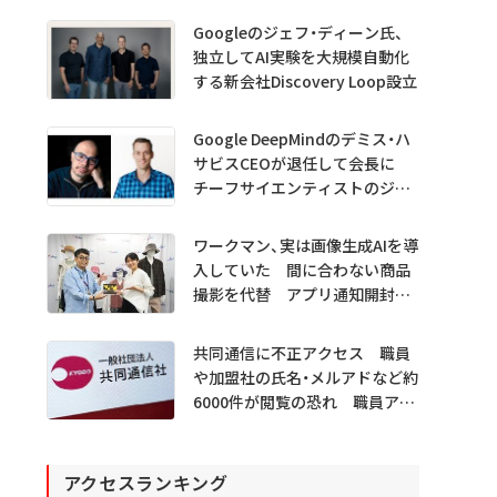
Googleのジェフ・ディーン氏、
独立してAI実験を大規模自動化
する新会社Discovery Loop設立
Google DeepMindのデミス・ハ
サビスCEOが退任して会長に
チーフサイエンティストのジェ
フ・ディーン氏は独立へ
ワークマン、実は画像生成AIを導
入していた 間に合わない商品
撮影を代替 アプリ通知開封も
1.5倍
共同通信に不正アクセス 職員
や加盟社の氏名・メルアドなど約
6000件が閲覧の恐れ 職員アカ
ウント不正利用か
アクセスランキング