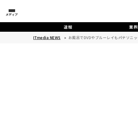
メディア
速報
業界
ITmedia NEWS
お風呂でDVDやブルーレイも――パナソニ