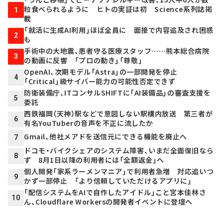
粒食べられるように ヒトの実証は初 Science系列誌掲
1
載
「就活に生成AI利用」ほぼ全員に 面接で内容追及され困惑
2
も
手術中の大地震、患者守る医療スタッフ……熊本総合病院
3
の動画に反響 「プロの動き」「尊敬」
OpenAI、次期モデル「Astra」の一部開発を停止
4
「Critical」級サイバー能力の可能性否定できず
防衛装備庁、ITコンサルSHIFTに「AI装備品」の審査支援を
5
委託
西鉄福岡（天神）駅などで意図しない駅構内放送 第三者が
6
有名YouTuberの音声を不正に流したか
Gmail、他社メアドを送信元にできる機能を廃止へ
7
ドコモ・バイクシェアのシステム障害、いまだ全面復旧なら
8
ず 8月1日以降の利用者には「全額返金」へ
個人開発「家系ラーメンマニア」で利用者急増 対応追いつ
9
かず一部停止 「より信頼していただけるアプリに」
「配信システムをAIで自作したアイドル」こと宮本佳林さ
10
ん、Cloudflare Workersの開発者イベントに登壇へ