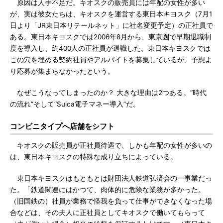
原因は人手不足だ。キオスクの販売員には年配の女性が多い
が、実は彼女たちは、キオスクを運営する東日本キヨスク（7月1
日より「JR東日本リテールネット」に社名変更予定）の正社員で
ある。東日本キヨスクでは2006年8月から、東京圏で早期退職制
度を導入し、約400人の正社員が退職した。東日本キヨスクでは
この穴を埋める契約社員やアルバイトを募集しているが、予想よ
り応募が集まらなかったという。
なぜこうなってしまったのか？ 大きな理由は2つある。“時代
の流れ”そして“Suica電子マネー導入”だ。
コンビニタイプへ店舗をシフト
キオスクの販売員が正社員待遇で、しかも年配の女性が多いの
は、東日本キヨスクの特殊な成り立ちによっている。
東日本キヨスクはもともとは財団法人鉄道弘済会の一事業だっ
た。「鉄道関連にはかつて、肉体的に危険な業務が多かった。
（旧国鉄の）社員が業務で怪我を負って仕事ができなくなった場
合などは、その夫人に正社員としてキオスクで働いてもらって