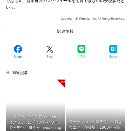
でおらず、営業再開のスケジュールを明言できないのが現状だと
いう。
Copyright © ITmedia, Inc. All Rights Reserved.
関連情報
Share
Post
LINE
Hatena
関連記事
「イソジン®クリアうがい薬」
ワークマン「次世代ファン付き
といっしょに「うがいパワー」
ウエア」が登場 2900円商品
で一年中！ 健やか
（iNova｜Hug