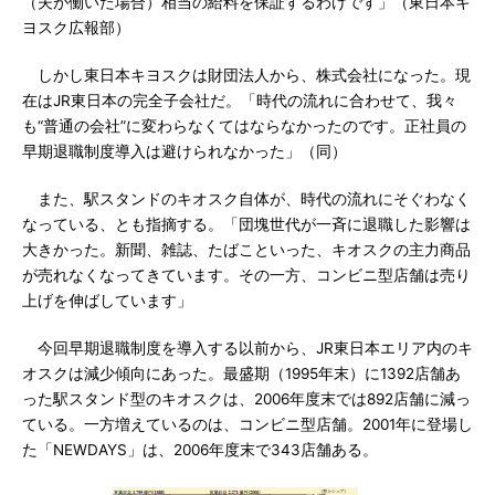
（夫が働いた場合）相当の給料を保証するわけです」（東日本キ
ヨスク広報部）
しかし東日本キヨスクは財団法人から、株式会社になった。現
在はJR東日本の完全子会社だ。「時代の流れに合わせて、我々
も“普通の会社”に変わらなくてはならなかったのです。正社員の
早期退職制度導入は避けられなかった」（同）
また、駅スタンドのキオスク自体が、時代の流れにそぐわなく
なっている、とも指摘する。「団塊世代が一斉に退職した影響は
大きかった。新聞、雑誌、たばこといった、キオスクの主力商品
が売れなくなってきています。その一方、コンビニ型店舗は売り
上げを伸ばしています」
今回早期退職制度を導入する以前から、JR東日本エリア内のキ
オスクは減少傾向にあった。最盛期（1995年末）に1392店舗あ
った駅スタンド型のキオスクは、2006年度末では892店舗に減っ
ている。一方増えているのは、コンビニ型店舗。2001年に登場し
た「NEWDAYS」は、2006年度末で343店舗ある。