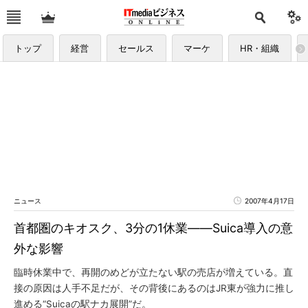
トップ
経営
セールス
マーケ
HR・組織
ニュース
2007年4月17日
首都圏のキオスク、3分の1休業――Suica導入の意
外な影響
臨時休業中で、再開のめどが立たない駅の売店が増えている。直
接の原因は人手不足だが、その背後にあるのはJR東が強力に推し
進める“Suicaの駅ナカ展開”だ。