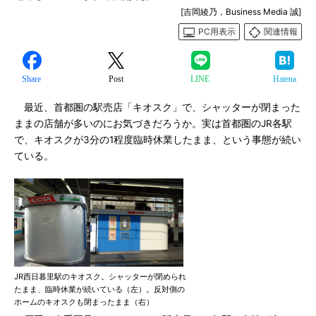
[吉岡綾乃，Business Media 誠]
PC用表示
関連情報
Share
Post
LINE
Hatena
最近、首都圏の駅売店「キオスク」で、シャッターが閉まった
ままの店舗が多いのにお気づきだろうか。実は首都圏のJR各駅
で、キオスクが3分の1程度臨時休業したまま、という事態が続い
ている。
JR西日暮里駅のキオスク。シャッターが閉められ
たまま、臨時休業が続いている（左）。反対側の
ホームのキオスクも閉まったまま（右）