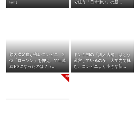
で狙う「日常使い」の新...
kum）
顧客満足度が高いコンビニ 2
ドンキ初の「無人店舗」はどう
位「ローソン」を抑え、11年連
運営しているのか 大学内で挑
続1位になったのは？（...
む、コンビニより小さな新...
「え、こんなセールやってた
「上司の好みで昇進」「ゴルフ
の？」80％OFF以上が続々登
や飲み会でコミュニケーショ
場！Amazonの本気が...
（Amaz
ン」──会社をむしばむ“お...
on）