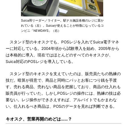
Suica用リーダー／ライター。駅ナカ施設各種のレジに置か
れている（左）。Suicaが使えることが特徴になっているコ
ンビニ「NEWDAYS」（右）
スタンド型のキオスクでも、POSレジを入れてSuica電子マネ
ーに対応している。2004年頃から試験導入を始め、2005年から
は本格的に導入、現在ではほとんどのすべてのキオスクが、
Suica対応のPOSレジを導入している。
スタンド型のキオスクを支えていたのは、販売員たちの熟練の
技だ。暗算が得意で、商品と同時にパッとお客につり銭を手渡
す。売れる商品、売れない商品を把握しており、商品の仕入れも
販売員が行っていた。しかしPOSレジの操作には、熟練の技は必
要ない。レジ操作ができさえすれば、アルバイトでもかまわな
い。仕入れるべき商品は、POSのデータを見れば判断できる。
キオスク、営業再開のめどは……？