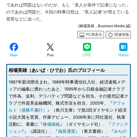
であれば問題はないのだが、もし「美人が条件で記者になった」
のであれば問題だ。今回の時事日想は、“美人記者”が増えている
背景などに迫った。
[相場英雄，Business Media 誠]
PC用表示
関連情報
Share
Post
LINE
Hatena
相場英雄（あいば・ひでお）氏のプロフィール
1967年新潟県生まれ。1989年時事通信社入社、経済速報メデ
ィアの編集に携わったあと、1995年から日銀金融記者クラブ
で外為、金利、デリバティブ問題などを担当。その後兜記者ク
ラブで外資系金融機関、株式市況を担当。2005年、『
デフォ
ルト（債務不履行）
』（角川文庫）で第2回ダイヤモンド経済
小説大賞を受賞、作家デビュー。2006年末に同社退社、執筆
活動に。著書に『
株価操縦
』（ダイヤモンド社）、『
ファンク
ション7
』（講談社）、『
偽装通貨
』（東京書籍）、『
みちの