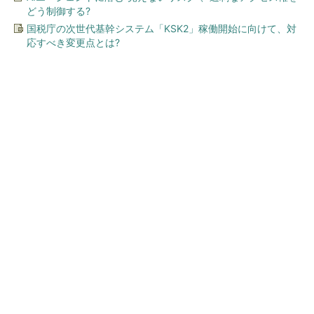
どう制御する?
国税庁の次世代基幹システム「KSK2」稼働開始に向けて、対
応すべき変更点とは?
今、あなたにオススメ
おかたづけもできる点がうれ
しい！ 動物の鳴き声やセリフ
が盛りだくさんの「アニア ...
PR(タカラトミー｜Hugkum)
ワークマン「次世代ファン付きウエア」が登
場 2900円商品で狙う「日常使い」の新...