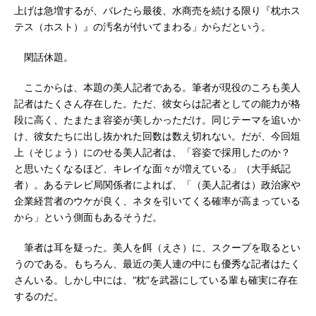
上げは急増するが、バレたら最後、水商売を続ける限り『枕ホス
テス（ホスト）』の汚名が付いてまわる」からだという。
閑話休題。
ここからは、本題の美人記者である。筆者が現役のころも美人
記者はたくさん存在した。ただ、彼女らは記者としての能力が格
段に高く、たまたま容姿が美しかっただけ。同じテーマを追いか
け、彼女たちに出し抜かれた回数は数え切れない。だが、今回俎
上（そじょう）にのせる美人記者は、「容姿で採用したのか？
と思いたくなるほど、キレイな面々が増えている」（大手紙記
者）。あるテレビ局関係者によれば、「（美人記者は）政治家や
企業経営者のウケが良く、ネタを引いてくる確率が高まっている
から」という側面もあるそうだ。
筆者は耳を疑った。美人を餌（えさ）に、スクープを取るとい
うのである。もちろん、最近の美人連の中にも優秀な記者はたく
さんいる。しかし中には、“枕”を武器にしている輩も確実に存在
するのだ。