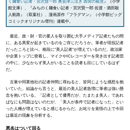
く麺食い記者・宮沢賢一郎 奥会津三泣き 因習の殺意
』（小学
館文庫）、『みちのく麺食い記者・宮沢賢一郎 佐渡・酒田殺
人航路』（双葉社）、漫画原作『フラグマン』（小学館ビッグ
コミックオリジナル増刊）連載中。
最近、政・財・官の要人を取り囲む大手メディア記者たちの間
に、ある異変が起きているのをご存じだろうか。筆者が現役記者
だったころと比べ、格段に“美人記者”が増えているのだ。政治家
や企業トップに密着し、マイクやICレコーダーを突き出す記者団
の中に、少なからず美人がいることを読者も目にしているはず
だ。
古巣や同業他社の記者仲間に尋ねると、皆同じような感想を抱
いていた。結論から言うと、最近の美人記者急増に筆者は強い懸
念を抱いている。「記者として優秀だが、たまたま美人」であれ
ばなにも問題はないのだが、「美人が条件で記者になった」とい
った人種が増えていると感じるからだ。お叱りを覚悟の上で今回
は最近の現象を分析する。
悪名はついて回る