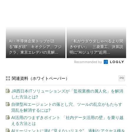
AI・半導体企業トップが語
「私がウダウダしゃべるより聞
る“稼ぎ頭” キオクシア、フジ
きやすい」 三菱重工、決算説
クラ、東京エレデバの見解...
明に“AIジュリア”起用...
Recommended by
関連資料（ホワイトペーパー）
PR
JR西日本ITソリューションズが「監視業務の属人化」を解消
した方法とは?
自律型AIエージェントの落とし穴、ツールの乱立がもたらす
混乱を解消するには?
AI活用のつまずきポイント 「社内データ活用の壁」を乗り越
える方法とは
AIエージェントに潜む“見えないリスク”、過剰なアクセス権を