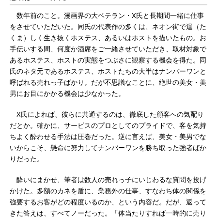
数年前のこと。漫画界の大ベテラン・X氏と長期間一緒に仕事
をさせていただいた。同氏の代表作の多くは、ネオン街で逞（た
くま）しく生き抜くホステス、あるいはホストを描いたもの。お
手伝いする間、何度か酒席をご一緒させていただき、取材対象で
あるホステス、ホストの実態をつぶさに観察する機会を得た。同
氏のネタ元であるホステス、ホストたちの大半はナンバーワンと
呼ばれる売れっ子ばかり。だが不思議なことに、絶世の美女・美
男にお目にかかる機会は少なかった。
X氏によれば、彼らに共通するのは、徹底した顧客への気配り
だとか。確かに、サービスのプロとしてのプライドで、客を気持
ちよく酔わせる手法は圧巻だった。逆に言えば、美女・美男でな
いからこそ、懸命に努力してナンバーワンを勝ち取った強者ばか
りだった。
酔いにまかせ、筆者は数人の売れっ子にいじわるな質問を投げ
かけた。多額のカネを盾に、業務外の仕事、すなわち体の関係を
強要するお客がどの程度いるのか、という内容だ。だが、返って
きた答えは、すべてノーだった。「体当たりすれば一時的に売り