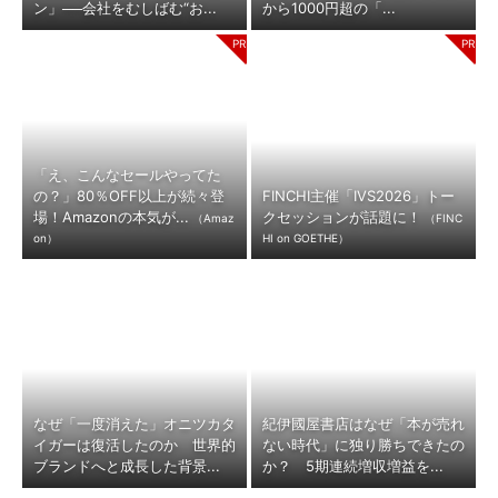
ン」──会社をむしばむ“お...
から1000円超の「...
「え、こんなセールやってた
の？」80％OFF以上が続々登
FINCHI主催「IVS2026」トー
場！Amazonの本気が...
クセッションが話題に！
（Amaz
（FINC
on）
HI on GOETHE）
なぜ「一度消えた」オニツカタ
紀伊國屋書店はなぜ「本が売れ
イガーは復活したのか 世界的
ない時代」に独り勝ちできたの
ブランドへと成長した背景...
か？ 5期連続増収増益を...