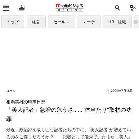
トップ
経営
セールス
マーケ
HR・組織
コラム
2009年7月16日
相場英雄の時事日想
「美人記者」急増の危うさ……“体当たり”取材の功
罪
最近、政治家を取り囲む記者たちの中に、“美人記者”が増えてい
るのをご存じだろうか？ 「記者として優秀で、たまたま美人」