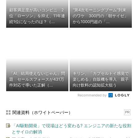
顧客満足度が高いコンビニ 2
“第4次モーニングブーム”到来
位「ローソン」を抑え、11年連
のワケ 300円の「朝サイゼ」
続1位になったのは？（...
から1000円超の「...
「AI、結局使えないじゃん」問
キリン、「カプセルトイ感覚で
題 セールスフォースが431万
楽しめる」自販機を導入 親子
件対応で導いた正解（...
向け飲料の認知拡大狙う
Recommended by
関連資料（ホワイトペーパー）
PR
「AI駆動開発」で現場はどう変わる? エンジニアの新たな役割
とサイロの解消