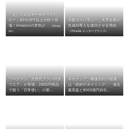
「え、こんなセールやってた
の？」80％OFF以上が続々登
大阪ガスに学ぶ！ 大手企業が
場！Amazonの本気が...
生成AI導入を成功させる理由
（Amaz
on）
（ITmedia エンタープライズ）
ワークマン「次世代ファン付き
キオクシア、株価3分の1急落
ウエア」が登場 2900円商品
は「絶好のタイミング」 過去
で狙う「日常使い」の新...
最高益と8000億円自社...