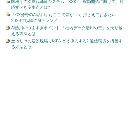
国税庁の次世代基幹システム「KSK2」稼働開始に向けて、対
応すべき変更点とは?
「CX分野のAI活用」はここで差がつく 押さえておきたい
2026年以降のAIトレンド
AI活用のつまずきポイント 「社内データ活用の壁」を乗り越
える方法とは
土地だけの建設現場でIoTをどう導入する? 通信環境を構築す
る方法とは
今、あなたにオススメ
「え、こんなセールやってた
の？」80％OFF以上が続々登
場！Amazonの本気が...
PR(Amazon)