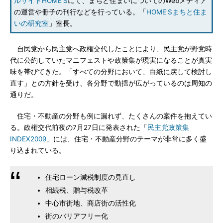
ルサイトHOME'S
にて、まちと住まいについてのWebメディア
の運営や冊子の刊行などを行っている。「
HOME'Sまちと住ま
いの研究室
」室長。
自民党から民主党へ政権交代したことにより、民主党が野党時
代に公約していたマニフェストや政策集が現実になることが真実
味を帯びてきた。「すべての分野において、白紙に戻して検討し
直す」との方針を受け、各分野で動揺が広がっているのは周知の
通りだ。
住宅・不動産の分野も例に漏れず、たくさんの案件を抱えてい
る。政権交代前夜の7月27日に発表された「
民主党政策集
INDEX2009
」には、住宅・不動産分野のテーマが非常に多く盛
り込まれている。
住宅ローン減税制度の見直し
相続税、贈与税改革
中心市街地、商店街の活性化
街のバリアフリー化