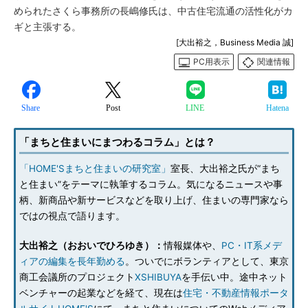
められたさくら事務所の長嶋修氏は、中古住宅流通の活性化がカ
ギと主張する。
[大出裕之，Business Media 誠]
PC用表示
関連情報
Share
Post
LINE
Hatena
「まちと住まいにまつわるコラム」とは？
「HOME'Sまちと住まいの研究室」
室長、大出裕之氏が“まち
と住まい”をテーマに執筆するコラム。気になるニュースや事
柄、新商品や新サービスなどを取り上げ、住まいの専門家なら
ではの視点で語ります。
大出裕之（おおいでひろゆき）：
情報媒体や、
PC・IT系メデ
ィアの編集を長年勤める
。ついでにボランティアとして、東京
商工会議所のプロジェクト
XSHIBUYA
を手伝い中。途中ネット
ベンチャーの起業などを経て、現在は
住宅・不動産情報ポータ