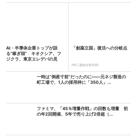
AI・半導体企業トップが語
「創薬立国」復活への分岐点
る“稼ぎ頭” キオクシア、フ
ジクラ、東京エレデバの見
解...
PR(三菱総合研究所)
一時は“倒産寸前”だったのに――元ネジ製造の
町工場で、1人の採用枠に「350人」...
ファミマ、「45％増量作戦」の回数も増量 初
の年2回開催、5年で売り上げ2倍超（...