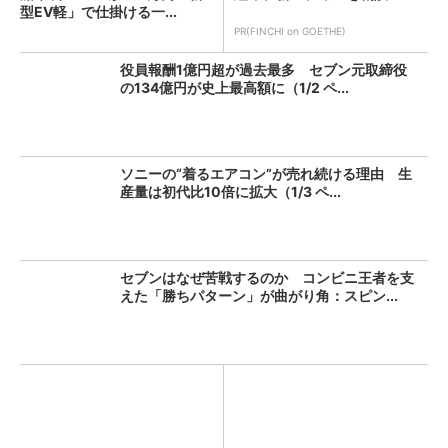
型EV軽」で仕掛ける一...
PR(FINCHI on GOETHE)
役員報酬1億円超が過去最多 セブン元取締役
の134億円が史上最高額に（1/2 ペ...
ソニーの“着るエアコン”が売れ続ける理由 生
産量は初代比10倍に拡大（1/3 ペ...
セブンはなぜ苦戦するのか コンビニ王者を支
えた「勝ちパターン」が曲がり角：スピン...