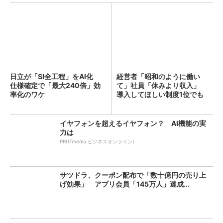
日立が「SI全工程」をAI化
経営者「昭和のように働い
仕様確定で「最大240倍」効
て」社員「休みより収入」
率化のワケ
導入してほしい制度1位でも
「週...
イヤフォンを超えるイヤフォン？ AI機能の実
力は
PR(ITmedia ビジネスオンライン)
サツドラ、クーポン配布で「数十億円の売り上
げ効果」 アプリ会員「145万人」達成...