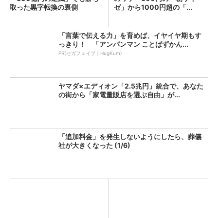
取った黒字転換の裏側
ゼ」から1000円超の「...
「言葉で伝える力」を育めば、イヤイヤ期もす
っきり！ 「アンパンマン ことばずかん...
PR(セガフェイブ｜HugKum)
ヤマダ×エディオン「2.5兆円」統合で、あなた
の街から「家電量販店を選ぶ自由」が...
「追加料金」を発生しないようにしたら、葬儀
社が大きくなった (1/6)