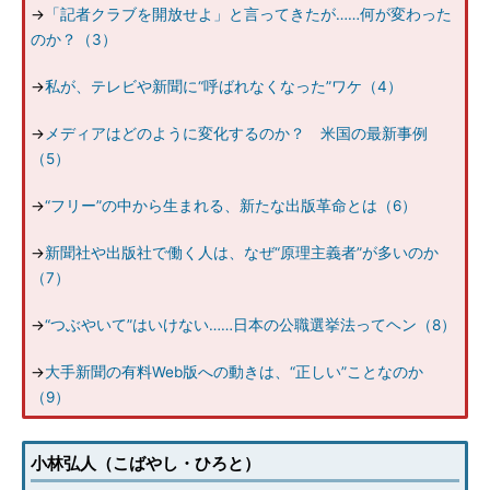
→
「記者クラブを開放せよ」と言ってきたが……何が変わった
のか？（3）
→
私が、テレビや新聞に“呼ばれなくなった”ワケ（4）
→
メディアはどのように変化するのか？ 米国の最新事例
（5）
→
“フリー”の中から生まれる、新たな出版革命とは（6）
→
新聞社や出版社で働く人は、なぜ“原理主義者”が多いのか
（7）
→
“つぶやいて”はいけない……日本の公職選挙法ってヘン（8）
→
大手新聞の有料Web版への動きは、“正しい”ことなのか
（9）
小林弘人（こばやし・ひろと）