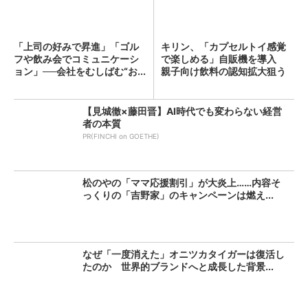
「上司の好みで昇進」「ゴル
キリン、「カプセルトイ感覚
フや飲み会でコミュニケーシ
で楽しめる」自販機を導入
ョン」──会社をむしばむ“お...
親子向け飲料の認知拡大狙う
【見城徹×藤田晋】AI時代でも変わらない経営
者の本質
PR(FINCHI on GOETHE)
松のやの「ママ応援割引」が大炎上……内容そ
っくりの「吉野家」のキャンペーンは燃え...
なぜ「一度消えた」オニツカタイガーは復活し
たのか 世界的ブランドへと成長した背景...