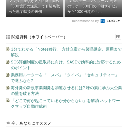
マツダ、業績がV字回復 関税
“第4次モーニングブーム”到来
「300億円の逆風」でも勝ち取
のワケ 300円の「朝サイゼ」
った黒字転換の裏側
から1000円超の「...
Recommended by
関連資料（ホワイトペーパー）
PR
3分でわかる「Notes移行」 方針立案から製品選定、運用まで
解説
SCS評価制度の星取得に向け、SASEで効率的に対応するため
のポイント
業務用ルーターを「コスパ」「タイパ」「セキュリティー」
で選ぶなら?
海外発の新規事業開発を加速させるには? 味の素に学ぶ大企業
の壁を破る方法
「どこで何が起こっているか分からない」を解消 ネットワー
クマップ自動作成術
今、あなたにオススメ