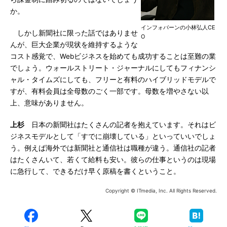
か。
インフォバーンの小林弘人CE
しかし新聞社に限った話ではありませ
O
んが、巨大企業が現状を維持するような
コスト感覚で、Webビジネスを始めても成功することは至難の業
でしょう。ウォールストリート・ジャーナルにしてもフィナンシ
ャル・タイムズにしても、フリーと有料のハイブリッドモデルで
すが、有料会員は全母数のごく一部です。母数を増やさない以
上、意味がありません。
上杉
日本の新聞社はたくさんの記者を抱えています。それはビ
ジネスモデルとして「すでに崩壊している」といっていいでしょ
う。例えば海外では新聞社と通信社は職種が違う。通信社の記者
はたくさんいて、若くて給料も安い。彼らの仕事というのは現場
に急行して、できるだけ早く原稿を書くということ。
Copyright © ITmedia, Inc. All Rights Reserved.