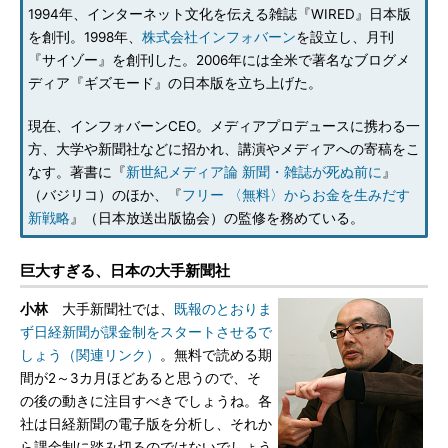
1994年、インターネット文化を伝える雑誌『WIRED』日本版
を創刊。1998年、
株式会社インフォバーン
を設立し、月刊
『サイゾー』を創刊した。2006年には全米で著名なブログメ
ディア『ギズモード』の日本版を立ち上げた。
現在、インフォバーンCEO。メディアプロデュースに携わる一
方、大学や新聞社などに招かれ、講演やメディアへの寄稿をこ
なす。著書に『
新世紀メディア論 新聞・雑誌が死ぬ前に
』
（バジリコ）のほか、『
フリー 〈無料〉からお金を生みだす
新戦略
』（日本放送出版協会）の監修を務めている。
巨大すぎる、日本の大手新聞社
小林
大手新聞社では、
既報のとおりま
ず日経新聞が課金制をスタートさせるで
しょう（関連リンク）
。無料で読める期
間が2～3カ月ほどあると思うので、そ
の後の動きに注目すべきでしょうね。各
社は日経新聞の電子版を分析し、それか
ら課金制に踏み切るのではないでしょう