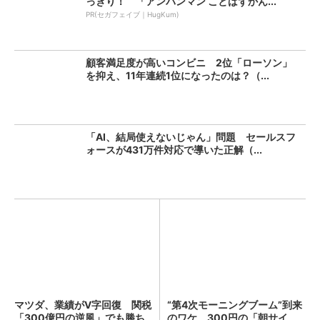
っきり！ 「アンパンマン ことばずかん...
PR(セガフェイブ｜HugKum)
顧客満足度が高いコンビニ 2位「ローソン」
を抑え、11年連続1位になったのは？（...
「AI、結局使えないじゃん」問題 セールスフ
ォースが431万件対応で導いた正解（...
マツダ、業績がV字回復 関税
“第4次モーニングブーム”到来
「300億円の逆風」でも勝ち
のワケ 300円の「朝サイ