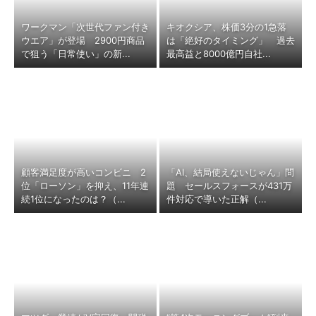
ワークマン「次世代ファン付き
キオクシア、株価3分の1急落
ウエア」が登場 2900円商品
は「絶好のタイミング」 過去
で狙う「日常使い」の新...
最高益と8000億円自社...
顧客満足度が高いコンビニ 2
「AI、結局使えないじゃん」問
位「ローソン」を抑え、11年連
題 セールスフォースが431万
続1位になったのは？（...
件対応で導いた正解（...