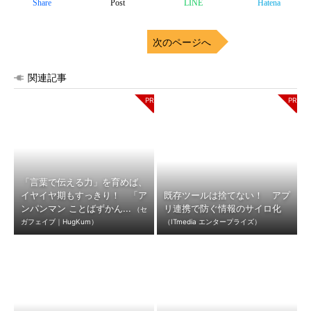
Share
Post
LINE
Hatena
次のページへ
関連記事
「言葉で伝える力」を育めば、
イヤイヤ期もすっきり！ 「ア
既存ツールは捨てない！ アプ
ンパンマン ことばずかん...
リ連携で防ぐ情報のサイロ化
（セ
ガフェイブ｜HugKum）
（ITmedia エンタープライズ）