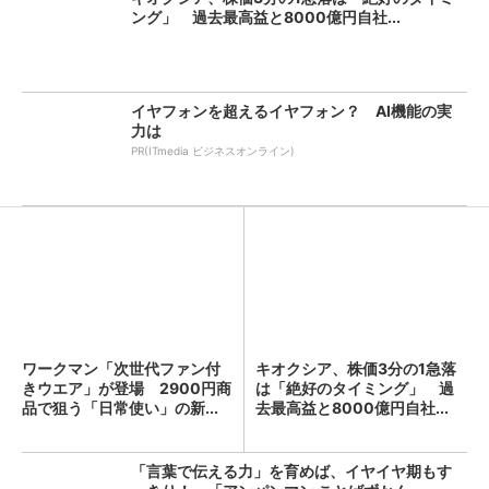
ング」 過去最高益と8000億円自社...
イヤフォンを超えるイヤフォン？ AI機能の実
力は
PR(ITmedia ビジネスオンライン)
ワークマン「次世代ファン付
キオクシア、株価3分の1急落
きウエア」が登場 2900円商
は「絶好のタイミング」 過
品で狙う「日常使い」の新...
去最高益と8000億円自社...
「言葉で伝える力」を育めば、イヤイヤ期もす