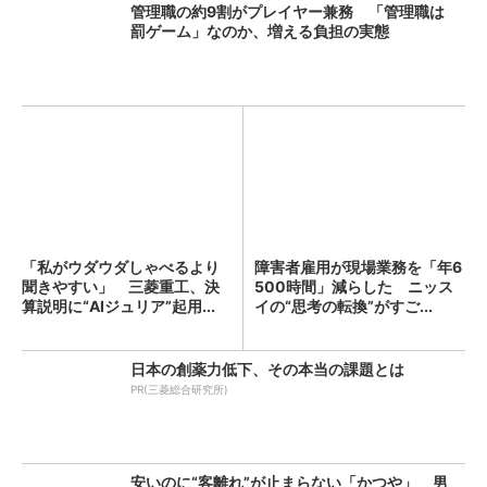
管理職の約9割がプレイヤー兼務 「管理職は
罰ゲーム」なのか、増える負担の実態
「私がウダウダしゃべるより
障害者雇用が現場業務を「年6
聞きやすい」 三菱重工、決
500時間」減らした ニッス
算説明に“AIジュリア”起用...
イの“思考の転換”がすご...
日本の創薬力低下、その本当の課題とは
PR(三菱総合研究所)
安いのに“客離れ”が止まらない「かつや」 男