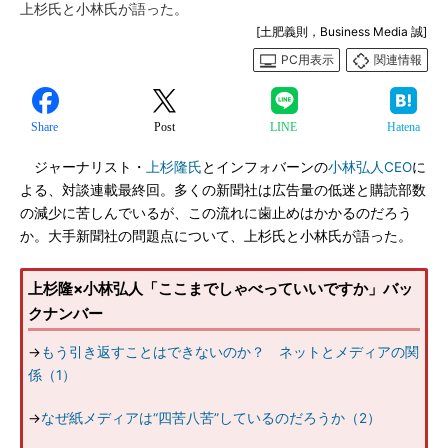
上杉氏と小林氏が語った。
[土肥義則，Business Media 誠]
PC用表示
関連情報
Share
Post
LINE
Hatena
ジャーナリスト・
上杉隆氏
とインフォバーンの
小林弘人CEO
に
よる、対談連載最終回。多くの新聞社は広告量の低迷と購読部数
の減少に苦しんでいるが、この流れに歯止めはかかるのだろう
か。大手新聞社の問題点について、上杉氏と小林氏が語った。
上杉隆×小林弘人「ここまでしゃべっていいですか」バッ
クナンバー
→
もう引き返すことはできないのか？ ネットとメディアの関
係（1）
→
なぜ紙メディアは“四苦八苦”しているのだろうか（2）