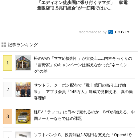
「エディオン徒歩圏に張り付くヤマダ」 家電
量販店“2.5兆円統合”が一筋縄ではい...
Recommended by
記事ランキング
松のやの「ママ応援割引」が大炎上……内容そっくりの
「吉野家」のキャンペーンは燃えなかった“ネーミン
グ”の差
サツドラ、クーポン配布で「数十億円の売り上げ効
果」 アプリ会員「145万人」達成で見据える、真の顧
客理解
軽EV「ラッコ」は日本で売れるのか BYDが抱える、中
国メーカーならではの課題
ソフトバンクG、投資利益1.8兆円を支えた「OpenAIで