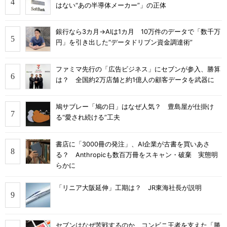
はない“あの半導体メーカー”」の正体
銀行なら3カ月→AIは1カ月 10万件のデータで「数千万
円」を引き出した“データドリブン資金調達術”
ファミマ先行の「広告ビジネス」にセブンが参入、勝算
は？ 全国約2万店舗と約1億人の顧客データを武器に
鳩サブレー「鳩の日」はなぜ人気？ 豊島屋が仕掛け
る“愛され続ける”工夫
書店に「3000冊の発注」、AI企業が古書を買いあさ
る？ Anthropicも数百万冊をスキャン・破棄 実態明
らかに
「リニア大阪延伸」工期は？ JR東海社長が説明
セブンはなぜ苦戦するのか コンビニ王者を支えた「勝