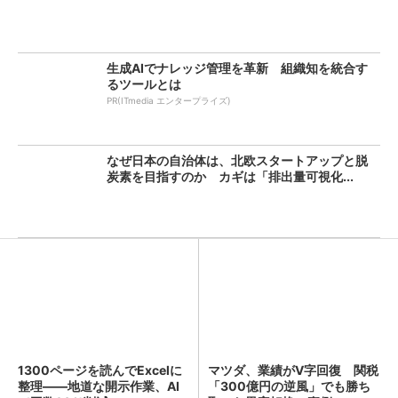
生成AIでナレッジ管理を革新 組織知を統合す
るツールとは
PR(ITmedia エンタープライズ)
なぜ日本の自治体は、北欧スタートアップと脱
炭素を目指すのか カギは「排出量可視化...
1300ページを読んでExcelに
マツダ、業績がV字回復 関税
整理――地道な開示作業、AI
「300億円の逆風」でも勝ち