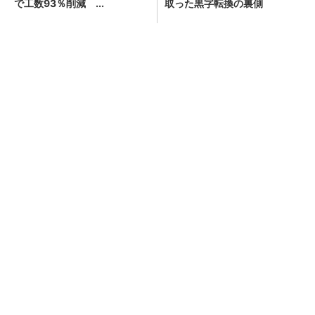
で工数93％削減 ...
取った黒字転換の裏側
「え、こんなセールやってたの？」80％OFF以
上が続々登場！Amazonの本気が...
PR(Amazon)
「2024年問題」で中小運送会社の4割が収益低
下 その理由は？
100件超のプロジェクトを“スプシ管理”→AIで
月次業務「70％削減」 MIXI...