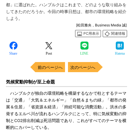
都」に選ばれた。ハンブルクはこれまで、どのような取り組みを
してきたのだろうか。今回の時事日想は、都市の環境戦略を紹介
しよう。
[松田雅央，Business Media 誠]
PC用表示
関連情報
Share
Post
LINE
Hatena
前のページへ
次のページへ
気候変動抑制が至上命題
ハンブルクが独自の環境戦略を構築するなかで柱とするテーマ
は「交通」「大気＆エネルギー」「自然＆まちの緑」「都市の発
展＆住居」「省資源＆経済」「持続可能な消費活動」。洪水の多
発するエルベ川が流れるハンブルクにとって、特に気候変動の抑
制とCO2排出削減は死活問題であり、これがすべてのテーマを横
断的にカバーしている。