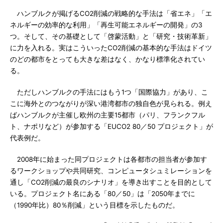
ハンブルクが掲げるCO2削減の戦略的な手法は「省エネ」「エ
ネルギーの効率的な利用」「再生可能エネルギーの開発」の3
つ。そして、その基礎として「啓蒙活動」と「研究・技術革新」
に力を入れる。実はこういったCO2削減の基本的な手法はドイツ
のどの都市をとっても大きな差はなく、かなり標準化されてい
る。
ただしハンブルクの手法にはもう1つ「国際協力」があり、こ
こに海外とのつながりが深い港湾都市の独自色が見られる。例え
ばハンブルクが主催し欧州の主要15都市（パリ、フランクフル
ト、ナポリなど）が参加する「EUCO2 80／50 プロジェクト」が
代表例だ。
2008年に始まった同プロジェクトは各都市の担当者が参加す
るワークショップや共同研究、コンピュータシュミレーションを
通し「CO2削減の最良のシナリオ」を導き出すことを目的として
いる。プロジェクト名にある「80／50」は「2050年までに
（1990年比）80％削減」という目標を示したものだ。