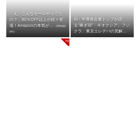
「え、こんなセールやってた
AI・半導体企業トップが語
の？」80％OFF以上が続々登
る“稼ぎ頭” キオクシア、フジ
場！Amazonの本気が...
（Amaz
クラ、東京エレデバの見解...
on）
顧客満足度が高いコンビニ 2
事例から学ぶ『特権アクセス管
位「ローソン」を抑え、11年連
理』
続1位になったのは？（...
（KeeperSecurity）