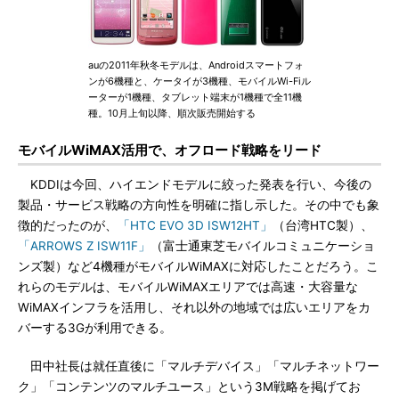
auの2011年秋冬モデルは、Androidスマートフォ
ンが6機種と、ケータイが3機種、モバイルWi-Fiル
ーターが1機種、タブレット端末が1機種で全11機
種。10月上旬以降、順次販売開始する
モバイルWiMAX活用で、オフロード戦略をリード
KDDIは今回、ハイエンドモデルに絞った発表を行い、今後の
製品・サービス戦略の方向性を明確に指し示した。その中でも象
徴的だったのが、
「HTC EVO 3D ISW12HT」
（台湾HTC製）、
「ARROWS Z ISW11F」
（富士通東芝モバイルコミュニケーショ
ンズ製）など4機種がモバイルWiMAXに対応したことだろう。こ
れらのモデルは、モバイルWiMAXエリアでは高速・大容量な
WiMAXインフラを活用し、それ以外の地域では広いエリアをカ
バーする3Gが利用できる。
田中社長は就任直後に「マルチデバイス」「マルチネットワー
ク」「コンテンツのマルチユース」という3M戦略を掲げてお