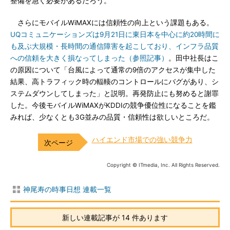
整備を急ぐ必要があるだろう。
さらにモバイルWiMAXには信頼性の向上という課題もある。
UQコミュニケーションズは9月21日に東日本を中心に約20時間に
も及ぶ大規模・長時間の通信障害を起こしており、インフラ品質
への信頼を大きく損なってしまった（参照記事）
。田中社長はこ
の原因について「台風によって通常の9倍のアクセスが集中した
結果、高トラフィック時の輻輳のコントロールにバグがあり、シ
ステムダウンしてしまった」と説明。再発防止にも努めると謝罪
した。今後モバイルWiMAXがKDDIの競争優位性になることを鑑
みれば、少なくとも3G並みの品質・信頼性は欲しいところだ。
ハイエンド市場での強い競争力
Copyright © ITmedia, Inc. All Rights Reserved.
神尾寿の時事日想 連載一覧
新しい連載記事が 14 件あります