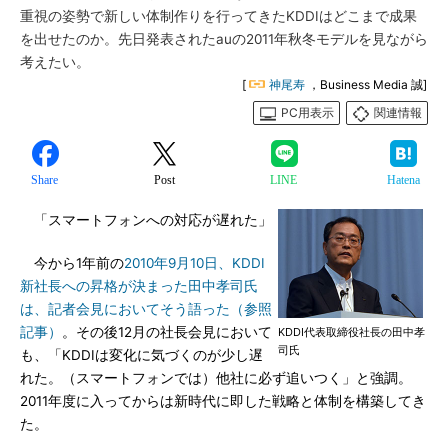
重視の姿勢で新しい体制作りを行ってきたKDDIはどこまで成果
を出せたのか。先日発表されたauの2011年秋冬モデルを見ながら
考えたい。
[
神尾寿
，Business Media 誠]
PC用表示
関連情報
Share
Post
LINE
Hatena
「スマートフォンへの対応が遅れた」
今から1年前の
2010年9月10日、KDDI
新社長への昇格が決まった田中孝司氏
は、記者会見においてそう語った（参照
記事）
。その後12月の社長会見において
KDDI代表取締役社長の田中孝
司氏
も、「KDDIは変化に気づくのが少し遅
れた。（スマートフォンでは）他社に必ず追いつく」と強調。
2011年度に入ってからは新時代に即した戦略と体制を構築してき
た。