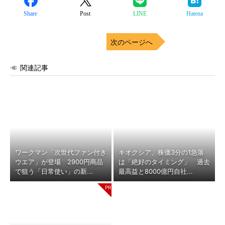
Share
Post
LINE
Hatena
次のページへ
関連記事
ワークマン「次世代ファン付き
キオクシア、株価3分の1急落
ウエア」が登場 2900円商品
は「絶好のタイミング」 過去
で狙う「日常使い」の新...
最高益と8000億円自社...