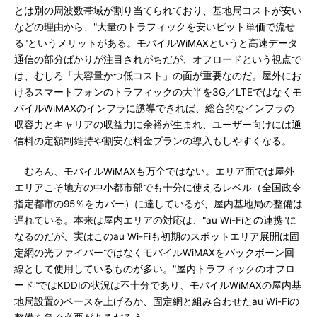
とは別の周波数帯域が割り当てられており、基地局コストが安い
などの理由から、"大量のトラフィックを安いビット単価で流せ
る"というメリットがある。モバイルWiMAXというと高速データ
通信の部分ばかりが注目されがちだが、オフロードという視点で
は、むしろ「大容量かつ低コスト」の面が重要なのだ。屋外にお
けるスマートフォンのトラフィックの大半を3G／LTEではなくモ
バイルWiMAXのインフラに誘導できれば、総合的なインフラの
収容力とキャリアの収益力に余裕が生まれ、ユーザー向けには通
信料の定額制維持や割安な料金プランの導入もしやすくなる。
むろん、モバイルWiMAXも万全ではない。エリア面では屋外
エリアこそ地方の中小都市部でも十分に使えるレベル（全国政令
指定都市の95％をカバー）に達しているが、屋内基地局の整備は
遅れている。本来は屋内エリアの対応は、"au Wi-Fiとの連携"に
なるのだが、実はこのau Wi-Fiも初期のスポットエリア展開は固
定網の光ファイバーではなくモバイルWiMAXをバックボーン回
線として使用しているものが多い。"屋内トラフィックのオフロ
ード"ではKDDIの状況は不十分であり、モバイルWiMAXの屋内基
地局設置のペースを上げるか、固定網と組み合わせたau Wi-Fiの