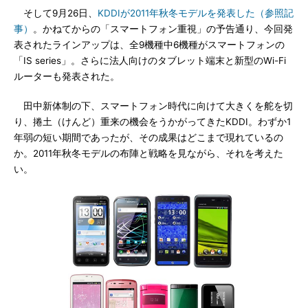
そして9月26日、
KDDIが2011年秋冬モデルを発表した（参照記
事）
。かねてからの「スマートフォン重視」の予告通り、今回発
表されたラインアップは、全9機種中6機種がスマートフォンの
「IS series」。さらに法人向けのタブレット端末と新型のWi-Fi
ルーターも発表された。
田中新体制の下、スマートフォン時代に向けて大きくを舵を切
り、捲土（けんど）重来の機会をうかがってきたKDDI。わずか1
年弱の短い期間であったが、その成果はどこまで現れているの
か。2011年秋冬モデルの布陣と戦略を見ながら、それを考えた
い。