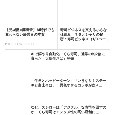
【見城徹×藤田晋】AI時代でも
寿司ビジネスを支える小さな
変わらない経営者の本質
仕組み ネタとシャリの秘
密：寿司ビジネス（1/3 ペー...
PR(FINCHI on GOETHE)
AIで餌やり自動化 くら寿司、通常の約2倍に
育った「大型生さば」発売
「牛角とハッピーターン」「いきなり！ステー
キと富士そば」 異色すぎるコラボが次々...
なぜ、スシローは「デジタル」な寿司を回すの
か くら寿司はエンタメ性の高い店舗にこ...