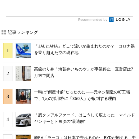
Recommended by
記事ランキング
「JALとANA」どこで違いが生まれたのか？ コロナ禍
を乗り越えた空の現在地
高級のり弁「海苔弁いちのや」が事業停止 直営店は7
月末で閉店
一時は“倒産寸前”だったのに――元ネジ製造の町工場
で、1人の採用枠に「350人」が殺到する理由
「残クレアルファード」はこうして広まった マイルド
ヤンキーとトヨタの“最適解”
軽EV「ラッコ」は日本で売れるのか BYDが抱える、中