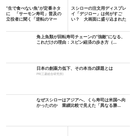
“生で食べない魚”が定番ネタ
スシローの注文用ディスプレ
に 「サーモン寿司」普及の
イ「デジロー」は何がすご
立役者に聞く「逆転のマー
い？ 大画面に盛り込まれた
ケ...
数々...
角上魚類が回転寿司チェーンの“強敵”になる、
これだけの理由：スピン経済の歩き方（...
日本の創薬力低下、その本当の課題とは
PR(三菱総合研究所)
なぜスシローはアジアへ、くら寿司は米国へ向
かったのか 業績比較で見えた「異なる勝...