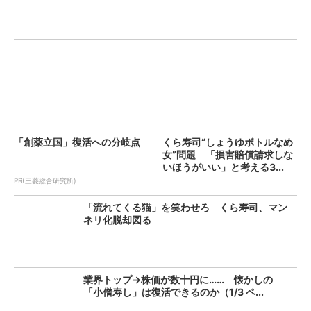
「創薬立国」復活への分岐点
くら寿司“しょうゆボトルなめ
女”問題 「損害賠償請求しな
いほうがいい」と考える3...
PR(三菱総合研究所)
「流れてくる猫」を笑わせろ くら寿司、マン
ネリ化脱却図る
業界トップ→株価が数十円に…… 懐かしの
「小僧寿し」は復活できるのか（1/3 ペ...