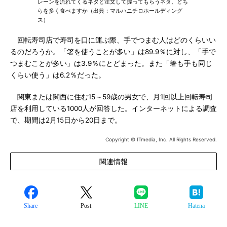
レーンを流れてくるネタと注文して握ってもらうネタ、どち
らを多く食べますか（出典：マルハニチロホールディング
ス）
回転寿司店で寿司を口に運ぶ際、手でつまむ人はどのくらいい
るのだろうか。「箸を使うことが多い」は89.9％に対し、「手で
つまむことが多い」は3.9％にとどまった。また「箸も手も同じ
くらい使う」は6.2％だった。
関東または関西に住む15～59歳の男女で、月1回以上回転寿司
店を利用している1000人が回答した。インターネットによる調査
で、期間は2月15日から20日まで。
Copyright © ITmedia, Inc. All Rights Reserved.
関連情報
Share
Post
LINE
Hatena