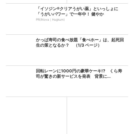
「イソジン®クリアうがい薬」といっしょに
「うがいパワー」で一年中！ 健やか
PR(iNova｜Hugkum)
かっぱ寿司の食べ放題「食べホー」は、起死回
生の策となるか？ （1/3 ページ）
回転レーンに1000円の豪華ケーキ!? くら寿
司が驚きの新サービスを発表 背景に...