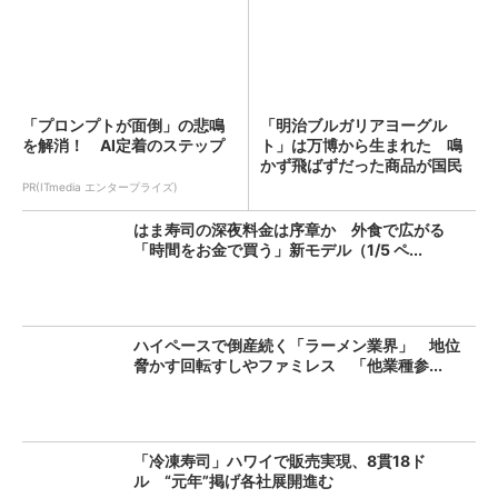
「プロンプトが面倒」の悲鳴
「明治ブルガリアヨーグル
を解消！ AI定着のステップ
ト」は万博から生まれた 鳴
かず飛ばずだった商品が国民
的ヨ...
PR(ITmedia エンタープライズ)
はま寿司の深夜料金は序章か 外食で広がる
「時間をお金で買う」新モデル（1/5 ペ...
ハイペースで倒産続く「ラーメン業界」 地位
脅かす回転すしやファミレス 「他業種参...
「冷凍寿司」ハワイで販売実現、8貫18ド
ル “元年”掲げ各社展開進む