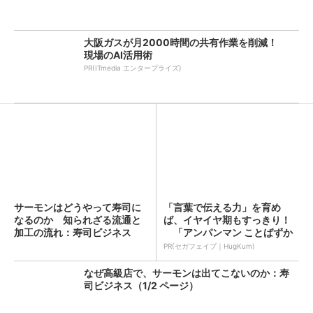
大阪ガスが月2000時間の共有作業を削減！
現場のAI活用術
PR(ITmedia エンタープライズ)
サーモンはどうやって寿司に
「言葉で伝える力」を育め
なるのか 知られざる流通と
ば、イヤイヤ期もすっきり！
加工の流れ：寿司ビジネス
「アンパンマン ことばずか
（1...
ん...
PR(セガフェイブ｜HugKum)
なぜ高級店で、サーモンは出てこないのか：寿
司ビジネス（1/2 ページ）