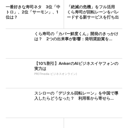
一番好きな寿司ネタ 3位「中
「絶滅の危機」をフル活用
トロ」、2位「サーモン」、1
くら寿司が回転レーンをパレ
位は？
ードする新サービスを打ち出
し...
くら寿司の「カバー鮮度くん」開発のきっかけ
は？ 2つの出来事が影響：発明奨励賞を...
【10%割引】AnkerのAIビジネスイヤフォンの
実力は
PR(ITmedia ビジネスオンライン)
スシローの「デジタル回転レーン」を中国で導
入したらどうなった？ 利用客から寄せら...