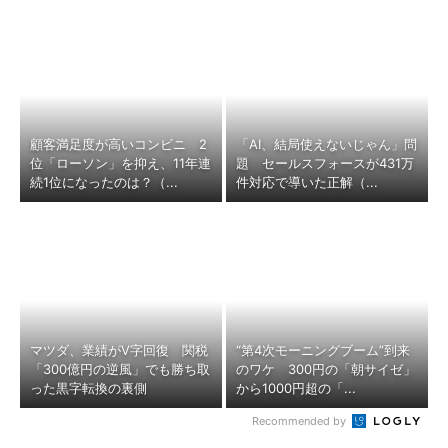
顧客満足度が高いコンビニ 2
「AI、結局使えないじゃん」問
位「ローソン」を抑え、11年連
題 セールスフォースが431万
続1位になったのは？（...
件対応で導いた正解（...
マツダ、業績がV字回復 関税
“第4次モーニングブーム”到来
「300億円の逆風」でも勝ち取
のワケ 300円の「朝サイゼ」
った黒字転換の裏側
から1000円超の「...
Recommended by