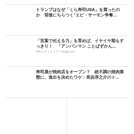
トランプはなぜ「くら寿司USA」を買ったの
か 背後にちらつく“エビ・サーモン争奪...
「言葉で伝える力」を育めば、イヤイヤ期もす
っきり！ 「アンパンマン ことばずかん...
PR(セガフェイブ｜HugKum)
寿司屋が焼肉店をオープン？ 絶不調の焼肉業
態に、進出を決めたワケ：長浜淳之介のト...