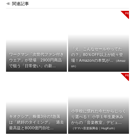
関連記事
「え、こんなセールやってた
ワークマン「次世代ファン付き
の？」80％OFF以上が続々登
ウエア」が登場 2900円商品
場！Amazonの本気が...
（Amaz
で狙う「日常使い」の新...
on）
小学校に慣れた今だからじっく
キオクシア、株価3分の1急落
り選べる！ 小学１年生夏休み
は「絶好のタイミング」 過去
からの「音楽教室」デビュ...
最高益と8000億円自社...
（ヤマハ音楽振興会｜HugKum）