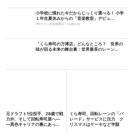
小学校に慣れた今だからじっくり選べる！ 小学
１年生夏休みからの「音楽教室」デビュ...
PR(ヤマハ音楽振興会｜HugKum)
「くら寿司の万博店」どんなところ？ 世界の
味が回る未来の舞台裏：世界最長のレーン...
元ドラフト1位投手、28歳で戦
くら寿司、回転レーンの「パ
力外、そして回転寿司屋へ―
レード」サービスに注力 ク
―異色キャリアの裏にあっ...
リスマスはケーキなど半額