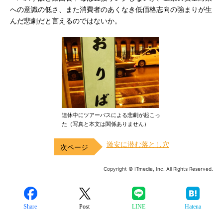
への意識の低さ、また消費者のあくなき低価格志向の強まりが生
んだ悲劇だと言えるのではないか。
連休中にツアーバスによる悲劇が起こっ
た（写真と本文は関係ありません）
激安に潜む落とし穴
Copyright © ITmedia, Inc. All Rights Reserved.
Share
Post
LINE
Hatena