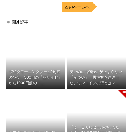
次のページへ
関連記事
“第4次モーニングブーム”到来
安いのに“客離れ”が止まらない
のワケ 300円の「朝サイゼ」
「かつや」 男性客を遠ざけ
から1000円超の「...
た、ワンコインの壁とは？...
「え、こんなセールやってた