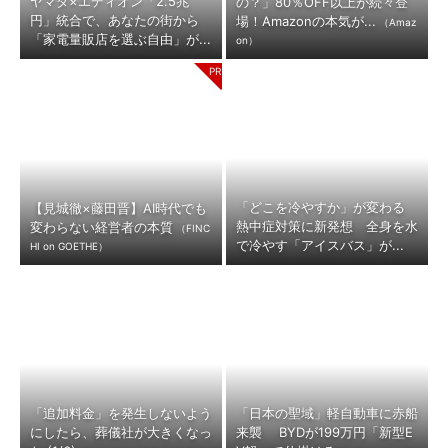
ヤマダ×エディオン「2.5兆
の？」80％OFF以上が続々登
円」統合で、あなたの街から
場！Amazonの本気が...
（Amaz
「家電量販店を選ぶ自由」が...
on）
「どこを冷やすか」が変わる
【見城徹×藤田晋】AI時代でも
熱中症対策に新発想 全身を水
変わらない経営者の本質
（FINC
で冷やす「アイスバス」が...
HI on GOETHE）
「追加料金」を発生しないよう
「日本の聖域」軽自動車に赤船
にしたら、葬儀社が大きくなっ
来襲 BYDが199万円「新型E