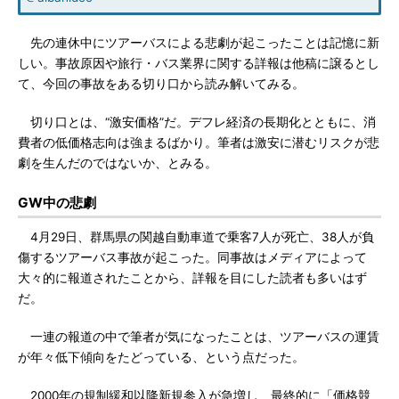
先の連休中にツアーバスによる悲劇が起こったことは記憶に新
しい。事故原因や旅行・バス業界に関する詳報は他稿に譲るとし
て、今回の事故をある切り口から読み解いてみる。
切り口とは、“激安価格”だ。デフレ経済の長期化とともに、消
費者の低価格志向は強まるばかり。筆者は激安に潜むリスクが悲
劇を生んだのではないか、とみる。
GW中の悲劇
4月29日、群馬県の関越自動車道で乗客7人が死亡、38人が負
傷するツアーバス事故が起こった。同事故はメディアによって
大々的に報道されたことから、詳報を目にした読者も多いはず
だ。
一連の報道の中で筆者が気になったことは、ツアーバスの運賃
が年々低下傾向をたどっている、という点だった。
2000年の規制緩和以降新規参入が急増し、最終的に「価格競