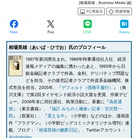
[相場英雄，Business Media 誠]
PC用表示
関連情報
Share
Post
LINE
Hatena
相場英雄（あいば・ひでお）氏のプロフィール
1967年新潟県生まれ。1989年時事通信社入社、経済
速報メディアの編集に携わったあと、1995年から日
銀金融記者クラブで外為、金利、デリバティブ問題な
どを担当。その後兜記者クラブで外資系金融機関、株
式市況を担当。2005年、『
デフォルト（債務不履行）
』（角
川文庫）で第2回ダイヤモンド経済小説大賞を受賞、作家デビ
ュー。2006年末に同社退社、執筆活動に。著書に『
偽装通
貨
』（東京書籍）、『
偽計 みちのく麺食い記者・宮沢賢一
郎
』（双葉社）、『
震える牛
』（小学館）などのほか、漫画原
作『フラグマン』（小学館ビッグコミックオリジナル増刊）連
載。ブログ：「
相場英雄の酩酊日記
」、Twitterアカウント：
＠aibahideo