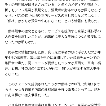
争」の消耗戦が繰り返されている、と多くのメディアが伝えた。
折しもデフレ経済が長期化し、消費者の財布のひもは固くなるば
かり。バスの乗り心地や車内サービスの善し悪しなどではなく、
「価格」ばかりが競争の中心になった、という情報にも接した。
価格競争の激化とともに、サービスを提供する企業が運転手の
人件費を圧縮したことが、結果的に重大な事故につながる要因に
なったのは明らかだ。
同事故の情報に接した際、真っ先に筆者の頭に浮かんだのが昨
年4月の出来事。富山県を中心に展開していた焼肉チェーンでの
集団食中毒だ。同チェーンが提供したユッケが原因で、富山、福
井、石川、神奈川の4県で5人が死亡、181人が発症する重大事件
となった。
このチェーンで提供されたユッケの価格は280円。焼肉好きで
あり、かつ食肉業界内部の取材経験を持つ筆者にとっては、絶対
にあり得ない激安価格だった。
バス事故と集団食中毒は直接リンクしないが、企業の安全対策