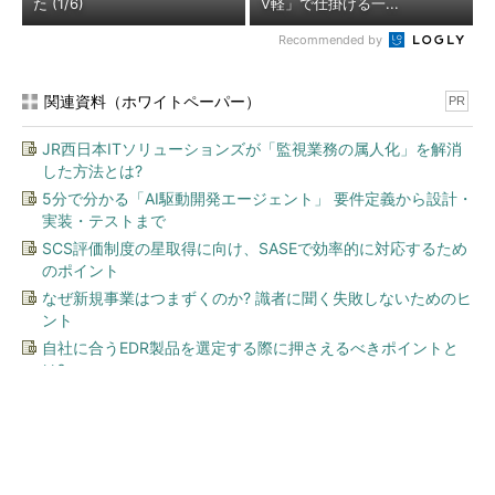
た (1/6)
V軽」で仕掛ける一...
Recommended by
関連資料（ホワイトペーパー）
PR
JR西日本ITソリューションズが「監視業務の属人化」を解消
した方法とは?
5分で分かる「AI駆動開発エージェント」 要件定義から設計・
実装・テストまで
SCS評価制度の星取得に向け、SASEで効率的に対応するため
のポイント
なぜ新規事業はつまずくのか? 識者に聞く失敗しないためのヒ
ント
自社に合うEDR製品を選定する際に押さえるべきポイントと
は?
今、あなたにオススメ