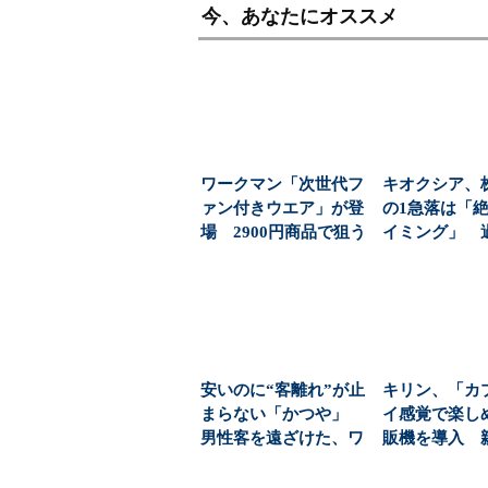
今、あなたにオススメ
ワークマン「次世代フ
キオクシア、
ァン付きウエア」が登
の1急落は「
場 2900円商品で狙う
イミング」 
「日常使い」の新...
益と8000億円自
安いのに“客離れ”が止
キリン、「カ
まらない「かつや」
イ感覚で楽し
男性客を遠ざけた、ワ
販機を導入 
ンコインの壁とは？...
飲料の認知拡