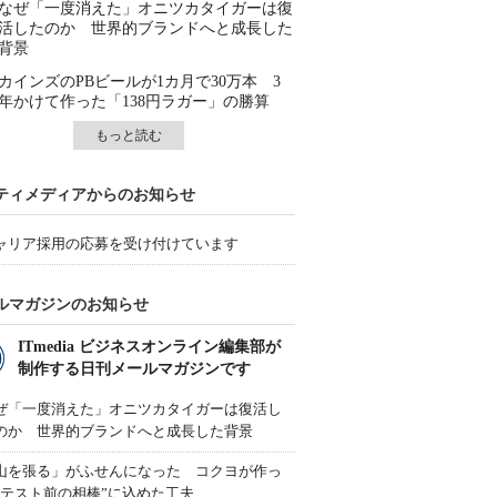
なぜ「一度消えた」オニツカタイガーは復
活したのか 世界的ブランドへと成長した
背景
カインズのPBビールが1カ月で30万本 3
年かけて作った「138円ラガー」の勝算
もっと読む
ティメディアからのお知らせ
ャリア採用の応募を受け付けています
ルマガジンのお知らせ
ITmedia ビジネスオンライン編集部が
制作する日刊メールマガジンです
ぜ「一度消えた」オニツカタイガーは復活し
のか 世界的ブランドへと成長した背景
山を張る」がふせんになった コクヨが作っ
“テスト前の相棒”に込めた工夫