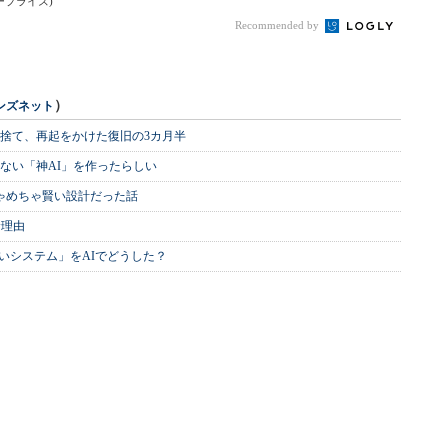
ンタープライズ)
Recommended by
）
ンズネット
を捨て、再起をかけた復旧の3カ月半
ない「神AI」を作ったらしい
めちゃめちゃ賢い設計だった話
む理由
いシステム」をAIでどうした？