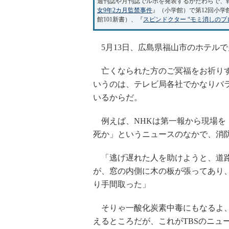
週刊誌や月刊誌でルポを発表するかたわらで、
女9年2カ月監禁事件
』（小学館）で第12回小
館101新書）、『
スピンドクター “モミ消しの
5月13日、広島県福山市のホテルで
亡くなられた方のご冥福をお祈りす
いうのは、テレビ局各社でかなりバ
いるからだ。
例えば、NHKは第一報から現場を「
死か」というニュースのなかで、消
「逃げ遅れた人を助けようと、道路
が、窓の内側に木の板が張ってあり
り手間取った」
そりゃ一酸化炭素中毒にもなるよ、
えるところだが、これがTBSのニュ