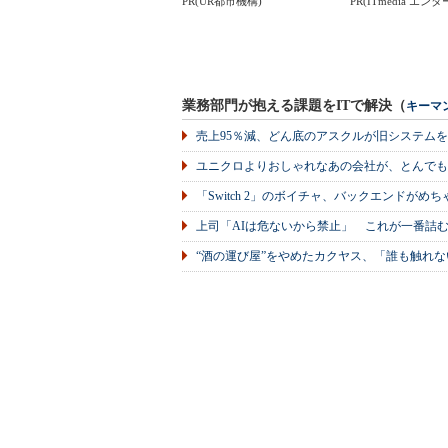
PR(UR都市機構)
PR(ITmedia エ
業務部門が抱える課題をITで解決（
キーマ
売上95％減、どん底のアスクルが旧システム
ユニクロよりおしゃれなあの会社が、とんでも
「Switch 2」のボイチャ、バックエンドが
上司「AIは危ないから禁止」 これが一番詰
“酒の運び屋”をやめたカクヤス、「誰も触れな