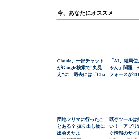
今、あなたにオススメ
Claude、一部チャット
「AI、結局
がGoogle検索で“丸見
ゃん」問題 
え”に 過去には「Cha
フォースが43
tG...
で導いた正解（.
団地フリマに行ったこ
既存ツールは
とある？ 掘り出し物に
い！ アプリ
出会えたよ
ぐ情報のサイ