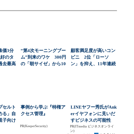
株価3分
“第4次モーニングブー
顧客満足度が高いコン
絶好のタ
ム”到来のワケ 300円
ビニ 2位「ローソ
過去最高
の「朝サイゼ」から10
ン」を抑え、11年連続
社...
00円超の「...
1位になったのは？（...
プセルト
事例から学ぶ『特権ア
LINEヤフー秀氏がAnk
める」自
クセス管理』
erイヤフォンに見いだ
親子向け
すビジネスの可能性
PR(KeeperSecurity)
大狙う
PR(ITmedia ビジネスオンライ
ン)