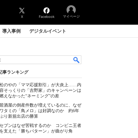
マイページ
X
Facebook
導入事例
デジタルイベント
記事ランキング
松のやの「ママ応援割引」が大炎上……内
容そっくりの「吉野家」のキャンペーンは
燃えなかった“ネーミング”の差
居酒屋の倒産件数が増えているのに、なぜ
ワタミの「鳥メロ」は好調なのか 約6年
ぶり新規出店の勝算
セブンはなぜ苦戦するのか コンビニ王者
を支えた「勝ちパターン」が曲がり角