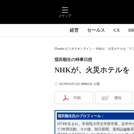
メディア
経営
セールス
CX
H
ITmedia ビジネスオンライン
NHKが、火災ホテルを「ラブ
窪田順生の時事日想
NHKが、火災ホテルを
2012年05月15日 08時02分 公開
印刷
通知
窪田順生氏のプロフィール：
1974年生まれ、学習院大学文学部卒業。在学
て3年間活動。その後、朝日新聞、漫画誌編集