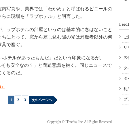
内写真や、業界では「わかめ」と呼ばれるビニールの
さらに現場を「ラブホテル」と明言した。
Feed
、ラブホテルの部屋というのは基本的に窓はないこと
たちにとって、窓から差し込む陽の光は邪魔者以外の何
ご
家具で塞ぐ。
リ
いホテルがあったもんだ」だという印象になるが、
広
もそも安全なの？」と問題意識を抱く。同じニュースで
タ
てくるのだ。
タ
法」
利
プ
1
|
2
|
3
次のページへ
Copyright © ITmedia, Inc. All Rights Reserved.