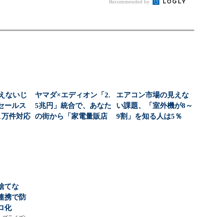
Recommended by
使えないじ
ヤマダ×エディオン「2.
エアコン市場の見えな
セールス
5兆円」統合で、あなた
い課題、「室外機が8～
1万件対応
の街から「家電量販店
9割」を知る人は5％
..
を選ぶ自由」が...
パナソニック調査...
捨てな
連携で防
ロ化