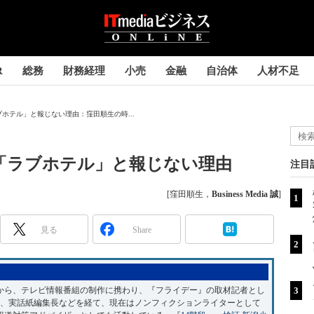
R
総務
財務経理
小売
金融
自治体
人材不足
ホテル」と報じない理由：窪田順生の時...
「ラブホテル」と報じない理由
注目
[窪田順生，
Business Media 誠
]
見る
Share
中から、テレビ情報番組の制作に携わり、『フライデー』の取材記者とし
長、実話紙編集長などを経て、現在はノンフィクションライターとして