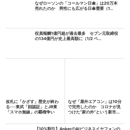
なぜローソンの「コールマン日傘」は20万本
売れたのか 男性にも広がる日傘需要（1...
役員報酬1億円超が過去最多 セブン元取締役
の134億円が史上最高額に（1/2 ペ...
改札に「かざす」歴史が終わ
なぜ「屋外エアコン」は10分
る──東武「顔認証」とJR東
で完売したのか コロナが見
「スマホ無線」の覇権争い
つけた“家の外”という新市...
【10%割引】AnkerのAIビジネスイヤフォンの