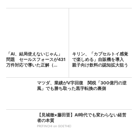
「AI、結局使えないじゃん」
キリン、「カプセルトイ感覚
問題 セールスフォースが431
で楽しめる」自販機を導入
万件対応で導いた正解（...
親子向け飲料の認知拡大狙う
マツダ、業績がV字回復 関税「300億円の逆
風」でも勝ち取った黒字転換の裏側
【見城徹×藤田晋】AI時代でも変わらない経営
者の本質
PR(FINCHI on GOETHE)