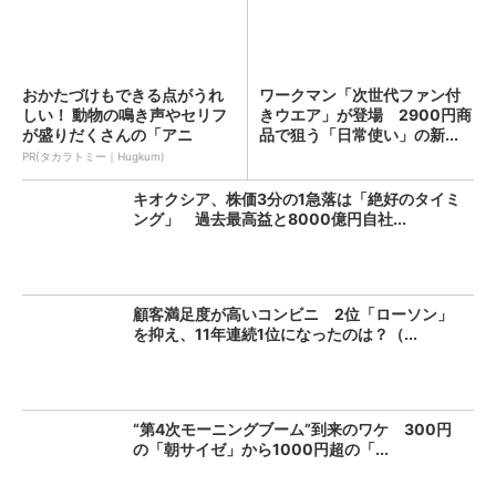
おかたづけもできる点がうれ
ワークマン「次世代ファン付
しい！ 動物の鳴き声やセリフ
きウエア」が登場 2900円商
が盛りだくさんの「アニ
品で狙う「日常使い」の新...
ア ...
PR(タカラトミー｜Hugkum)
キオクシア、株価3分の1急落は「絶好のタイミ
ング」 過去最高益と8000億円自社...
顧客満足度が高いコンビニ 2位「ローソン」
を抑え、11年連続1位になったのは？（...
“第4次モーニングブーム”到来のワケ 300円
の「朝サイゼ」から1000円超の「...