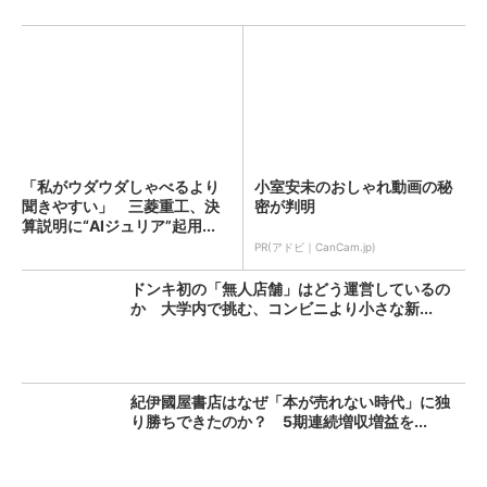
「私がウダウダしゃべるより
小室安未のおしゃれ動画の秘
聞きやすい」 三菱重工、決
密が判明
算説明に“AIジュリア”起用...
PR(アドビ｜CanCam.jp)
ドンキ初の「無人店舗」はどう運営しているの
か 大学内で挑む、コンビニより小さな新...
紀伊國屋書店はなぜ「本が売れない時代」に独
り勝ちできたのか？ 5期連続増収増益を...