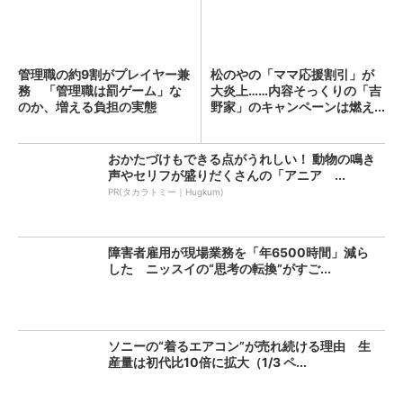
管理職の約9割がプレイヤー兼
松のやの「ママ応援割引」が
務 「管理職は罰ゲーム」な
大炎上……内容そっくりの「吉
のか、増える負担の実態
野家」のキャンペーンは燃え...
おかたづけもできる点がうれしい！ 動物の鳴き
声やセリフが盛りだくさんの「アニア ...
PR(タカラトミー｜Hugkum)
障害者雇用が現場業務を「年6500時間」減ら
した ニッスイの“思考の転換”がすご...
ソニーの“着るエアコン”が売れ続ける理由 生
産量は初代比10倍に拡大（1/3 ペ...