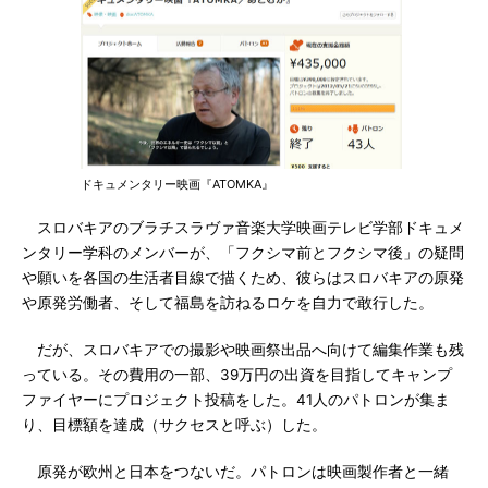
ドキュメンタリー映画『ATOMKA』
スロバキアのブラチスラヴァ音楽大学映画テレビ学部ドキュメ
ンタリー学科のメンバーが、「フクシマ前とフクシマ後」の疑問
や願いを各国の生活者目線で描くため、彼らはスロバキアの原発
や原発労働者、そして福島を訪ねるロケを自力で敢行した。
だが、スロバキアでの撮影や映画祭出品へ向けて編集作業も残
っている。その費用の一部、39万円の出資を目指してキャンプ
ファイヤーにプロジェクト投稿をした。41人のパトロンが集ま
り、目標額を達成（サクセスと呼ぶ）した。
原発が欧州と日本をつないだ。パトロンは映画製作者と一緒