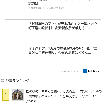
実力は
PR(ITmedia ビジネスオンライン)
「1個80円のフックが売れるか」と一蹴された
町工場の逆転劇 友安製作所が考える「...
キオクシア、1カ月で株価が3分の1に下落 世
界的な半導体売り、今日の決算はどうな...
Recommended by
記事ランキング
松のやの「ママ応援割引」が大炎上……内容そっくりの
「吉野家」のキャンペーンは燃えなかった“ネーミン
グ”の差