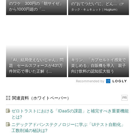
のワケ 300円の「朝サイゼ」
の“おてつだい”に、どん...
（ア
から1000円超の「...
タック・キュキュット｜Hugkum）
「AI、結局使えないじゃん」問
キリン、「カプセルトイ感覚で
題 セールスフォースが431万
楽しめる」自販機を導入 親子
件対応で導いた正解（...
向け飲料の認知拡大狙う
Recommended by
関連資料（ホワイトペーパー）
PR
ゼロトラストにおける「IDaaSの課題」と補完すべき重要機能
とは?
ニデックアドバンステクノロジーに学ぶ「UIテスト自動化」
工数削減の秘訣は?