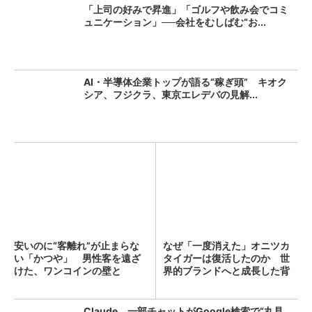
「上司の好みで昇進」「ゴルフや飲み会でコミ
ュニケーション」──会社をむしばむ“お...
AI・半導体企業トップが語る“稼ぎ頭” キオク
シア、フジクラ、東京エレデバの見解...
安いのに“客離れ”が止まらな
なぜ「一度消えた」オニツカ
い「かつや」 男性客を遠ざ
タイガーは復活したのか 世
けた、ワンコインの壁と
界的ブランドへと成長した背
は？...
景...
Claude、一部チャットがGoogle検索で“丸見