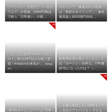
ワークマン「次世代ファン付き
キオクシア、株価3分の1急落
ウエア」が登場 2900円商品
は「絶好のタイミング」 過去
で狙う「日常使い」の新...
最高益と8000億円自社...
「え、こんなセールやってた
顧客満足度が高いコンビニ 2
の？」80％OFF以上が続々登
位「ローソン」を抑え、11年連
場！Amazonの本気が...
（Amaz
続1位になったのは？（...
on）
いま最も相談したい保育士・て
“第4次モーニングブーム”到来
ぃ先生がアドバイス！ 子ども