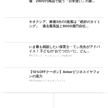
場 2900円商品で狙う「日常使い」の新...
キオクシア、株価3分の1急落は「絶好のタイミ
ング」 過去最高益と8000億円自社...
いま最も相談したい保育士・てぃ先生がアドバ
イス！ 子どもの“おてつだい”に、どん...
PR(アタック・キュキュット｜Hugkum)
【10%OFFクーポン】Ankerビジネスイヤフォ
ンの底力
PR(ITmedia ビジネスオンライン)