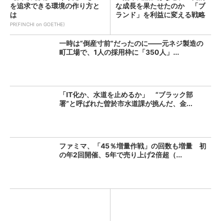
を追求できる環境の作り方と
な成長を果たせたのか 「ブ
は
ランド」を利益に変える戦略
の...
PR(FINCHI on GOETHE)
一時は“倒産寸前”だったのに――元ネジ製造の
町工場で、1人の採用枠に「350人」...
「IT化か、水道を止めるか」 “ブラック部
署”と呼ばれた曽於市水道課が挑んだ、金...
ファミマ、「45％増量作戦」の回数も増量 初
の年2回開催、5年で売り上げ2倍超（...