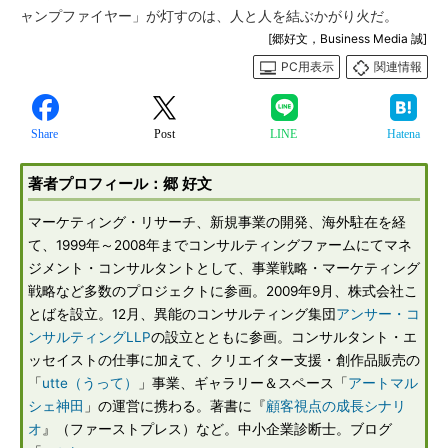
ャンプファイヤー」が灯すのは、人と人を結ぶかがり火だ。
[郷好文，Business Media 誠]
PC用表示
関連情報
Share
Post
LINE
Hatena
著者プロフィール：
郷 好文
マーケティング・リサーチ、新規事業の開発、海外駐在を経
て、1999年～2008年までコンサルティングファームにてマネ
ジメント・コンサルタントとして、事業戦略・マーケティング
戦略など多数のプロジェクトに参画。2009年9月、株式会社こ
とばを設立。12月、異能のコンサルティング集団
アンサー・コ
ンサルティングLLP
の設立とともに参画。コンサルタント・エ
ッセイストの仕事に加えて、クリエイター支援・創作品販売の
「
utte（うって）
」事業、ギャラリー＆スペース「
アートマル
シェ神田
」の運営に携わる。著書に『
顧客視点の成長シナリ
オ
』（ファーストプレス）など。中小企業診断士。ブログ