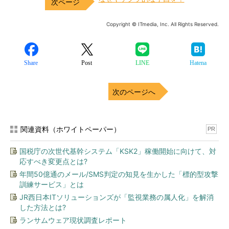
Copyright © ITmedia, Inc. All Rights Reserved.
Share
Post
LINE
Hatena
次のページへ
関連記事
「え、こんなセールやってた
工事不要で“涼しい部屋”を増や
の？」80％OFF以上が続々登
す ビックカメラの「置くだけ
場！Amazonの本気が...
（Amaz
エアコン」新モデル登場...
on）