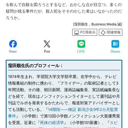
を飲んで自殺を図ろうとするなど、おかしな点が目立つ。多くの
疑問が残る事件だが、殺人犯をそそのかした者はいなかったのだ
ろうか。
[窪田順生，Business Media 誠]
PC用表示
関連情報
Share
Post
LINE
Hatena
窪田順生氏のプロフィール：
1974年生まれ、学習院大学文学部卒業。在学中から、テレビ
情報番組の制作に携わり、『フライデー』の取材記者として3
年間活動。その後、朝日新聞、漫画誌編集長、実話紙編集長な
どを経て、現在はノンフィクションライターとして週刊誌や月
刊誌でルポを発表するかたわらで、報道対策アドバイザーとし
ても活動している。『
14階段――検証 新潟少女9年2カ月監禁
事件
』（小学館）で第12回小学館ノンフィクション大賞優秀賞
を受賞。近著に『
死体の経済学
』（小学館101新書）、『
スピ