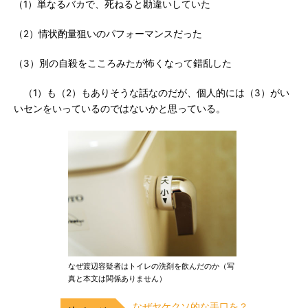
（1）単なるバカで、死ねると勘違いしていた
（2）情状酌量狙いのパフォーマンスだった
（3）別の自殺をこころみたが怖くなって錯乱した
（1）も（2）もありそうな話なのだが、個人的には（3）がい
いセンをいっているのではないかと思っている。
なぜ渡辺容疑者はトイレの洗剤を飲んだのか（写
真と本文は関係ありません）
なぜヤケクソ的な手口を？