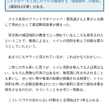
ンドクター “モミ消しのプロ”が駆使する「情報操作」の技術
』
（講談社α文庫）がある。
スイス在住のファンドマネージャー・霜見誠さんと奥さんを殺
して埋めたとして渡辺剛容疑者が捕まった。
宮古島の城辺地区の農道でぶっ倒れているところを発見された
ということで、報道によると、トイレの洗剤を飲んで自殺を図ろ
うとしていたという。
あまりにもサラっと流されているが、これはかなりおかしい。
ご存じの方も多いと思うが、トイレ洗剤を飲んでも人は死なな
い。もちろん危険な行為ではあるが、無意識に吐き出されること
も多いし、せいぜい胃や食道の粘膜が損傷される程度だ。トイレ
洗剤を用いた自殺志願者はだいたい他の薬剤と混ぜて硫化水素を
発生させるのだが、そういうことをせずに一気飲み。
こういうワケの分からない行動をとる理由は3つ考えられる。