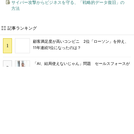
おかたづけもできる点がうれし
“第4次モーニングブーム”到来
い！ 動物の鳴き声やセリフが
のワケ 300円の「朝サイゼ」
盛りだくさんの「アニア ...
から1000円超の「...
（タカラトミー｜Hugkum）
「社名は言えないが……」 半
「AI、結局使えないじゃん」問
導体材料大手・富士フイルムの
題 セールスフォースが431万
キーマンが語るチップ開発...
件対応で導いた正解（...