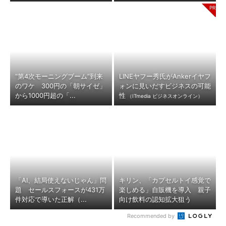
“第4次モーニングブーム”到来
LINEヤフー秀氏がAnkerイヤフ
のワケ 300円の「朝サイゼ」
ォンに見いだすビジネスの可能
から1000円超の「...
性
（ITmedia ビジネスオンライン）
「AI、結局使えないじゃん」問
キリン、「カプセルトイ感覚で
題 セールスフォースが431万
楽しめる」自販機を導入 親子
件対応で導いた正解（...
向け飲料の認知拡大狙う
Recommended by