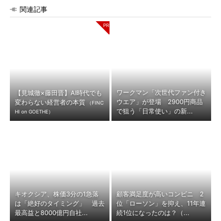
関連記事
ワークマン「次世代ファン付き
【見城徹×藤田晋】AI時代でも
ウエア」が登場 2900円商品
変わらない経営者の本質
（FINC
で狙う「日常使い」の新...
HI on GOETHE）
キオクシア、株価3分の1急落
顧客満足度が高いコンビニ 2
は「絶好のタイミング」 過去
位「ローソン」を抑え、11年連
最高益と8000億円自社...
続1位になったのは？（...