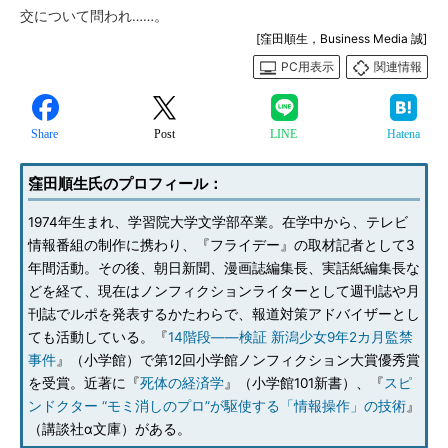
交について問われ……。
[窪田順生，Business Media 誠]
PC用表示
関連情報
Share
Post
LINE
Hatena
窪田順生氏のプロフィール：
1974年生まれ、学習院大学文学部卒業。在学中から、テレビ
情報番組の制作に携わり、『フライデー』の取材記者として3
年間活動。その後、朝日新聞、漫画誌編集長、実話紙編集長な
どを経て、現在はノンフィクションライターとして週刊誌や月
刊誌でルポを発表するかたわらで、報道対策アドバイザーとし
ても活動している。『
14階段――検証 新潟少女9年2カ月監禁
事件
』（小学館）で第12回小学館ノンフィクション大賞優秀賞
を受賞。近著に『
死体の経済学
』（小学館101新書）、『
スピ
ンドクター “モミ消しのプロ”が駆使する「情報操作」の技術
』
（講談社α文庫）がある。