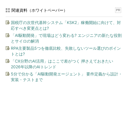
関連資料（ホワイトペーパー）
PR
国税庁の次世代基幹システム「KSK2」稼働開始に向けて、対
応すべき変更点とは?
「AI駆動開発」で現場はどう変わる? エンジニアの新たな役割
とサイロの解消
RPA主要製品5つを徹底比較、失敗しないツール選びのポイン
トとは?
「CX分野のAI活用」はここで差がつく 押さえておきたい
2026年以降のAIトレンド
5分で分かる「AI駆動開発エージェント」 要件定義から設計・
実装・テストまで
今、あなたにオススメ