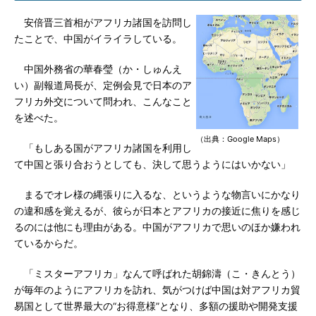
安倍晋三首相がアフリカ諸国を訪問し
たことで、中国がイライラしている。
中国外務省の華春瑩（か・しゅんえ
い）副報道局長が、定例会見で日本のア
フリカ外交について問われ、こんなこと
を述べた。
（出典：Google Maps）
「もしある国がアフリカ諸国を利用し
て中国と張り合おうとしても、決して思うようにはいかない」
まるでオレ様の縄張りに入るな、というような物言いにかなり
の違和感を覚えるが、彼らが日本とアフリカの接近に焦りを感じ
るのには他にも理由がある。中国がアフリカで思いのほか嫌われ
ているからだ。
「ミスターアフリカ」なんて呼ばれた胡錦濤（こ・きんとう）
が毎年のようにアフリカを訪れ、気がつけば中国は対アフリカ貿
易国として世界最大の“お得意様”となり、多額の援助や開発支援