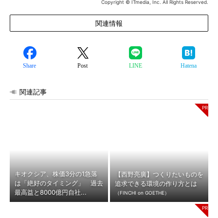
Copyright © ITmedia, Inc. All Rights Reserved.
関連情報
Share
Post
LINE
Hatena
関連記事
キオクシア、株価3分の1急落
【西野亮廣】つくりたいものを
は「絶好のタイミング」 過去
追求できる環境の作り方とは
最高益と8000億円自社...
（FINCHI on GOETHE）