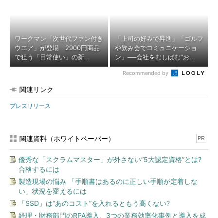
ワークマン「次世代ファン付き
「上司の好みで昇進」「ゴルフ
ウエア」が登場 2900円商品
や飲み会でコミュニケーショ
で狙う「日常使い」の新...
ン」──会社をむしばむ“お...
Recommended by
関連リンク
プレスリリース
関連資料（ホワイトペーパー）
PR
優秀な「スクラムマスター」が外さない“5大認定資格”とは?
合格するには
製造現場の悩み 「手順書はあるのに正しい手順が定着しな
い」状況を変えるには
「SSD」は“あのコスト”を入れるともう高くない?
経理・財務部門のRPA導入、3つの業務効率化事例と導入を成