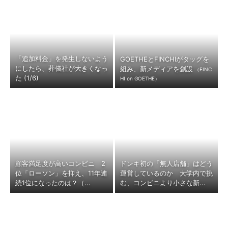
「追加料金」を発生しないよう
GOETHEとFINCHIがタッグを
にしたら、葬儀社が大きくなっ
組み、新メディアを創設
（FINC
た (1/6)
HI on GOETHE）
顧客満足度が高いコンビニ 2
ドンキ初の「無人店舗」はどう
位「ローソン」を抑え、11年連
運営しているのか 大学内で挑
続1位になったのは？（...
む、コンビニより小さな新...