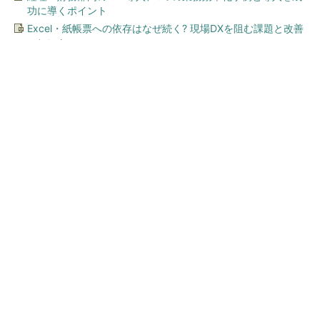
功に導くポイント
Excel・紙帳票への依存はなぜ続く? 現場DXを阻む課題と改善
のヒント
今、あなたにオススメ
全国の絶景ポイントにサウナ
付きのシェア別荘を展開
PR(COCO VILLA on GOETHE)
全国の絶景ポイントにサウナ付きのシェア別荘
を展開
PR(COCO VILLA on GOETHE)